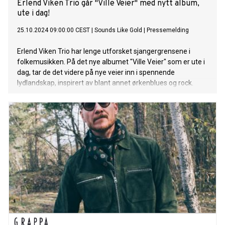
Erlend Viken Trio går "Ville Veier" med nytt album,
ute i dag!
25.10.2024 09:00:00 CEST
|
Sounds Like Gold
|
Pressemelding
Erlend Viken Trio har lenge utforsket sjangergrensene i
folkemusikken. På det nye albumet "Ville Veier" som er ute i
dag, tar de det videre på nye veier inn i spennende
lydlandskap, inspirert av blant annet ørkenblues og rock.