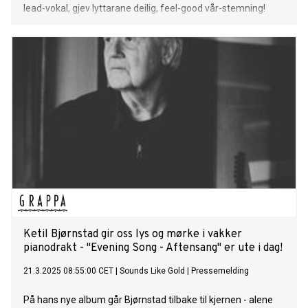
lead-vokal, gjev lyttarane deilig, feel-good vår-stemning!
Ketil Bjørnstad gir oss lys og mørke i vakker
pianodrakt - "Evening Song - Aftensang" er ute i dag!
21.3.2025 08:55:00 CET
|
Sounds Like Gold
|
Pressemelding
På hans nye album går Bjørnstad tilbake til kjernen - alene