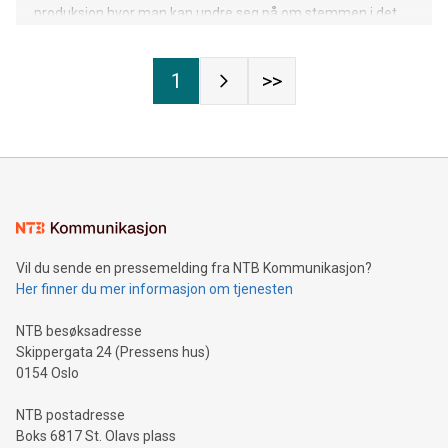
produksjon hvor man kan undre seg på om stemmen i det
hele tatt har noen grenser. Opplev en uvirkelig verden skapt
av en virkelig stemme på «One Voices».
1
>>
Vil du sende en pressemelding fra NTB Kommunikasjon?
Her finner du mer informasjon om tjenesten
NTB besøksadresse
Skippergata 24 (Pressens hus)
0154 Oslo
NTB postadresse
Boks 6817 St. Olavs plass