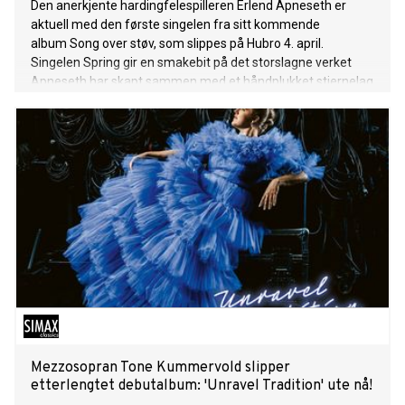
Den anerkjente hardingfelespilleren Erlend Apneseth er
aktuell med den første singelen fra sitt kommende
album Song over støv, som slippes på Hubro 4. april.
Singelen Spring gir en smakebit på det storslagne verket
Apneseth har skapt sammen med et håndplukket stjernelag
av norske musikere.
Mezzosopran Tone Kummervold slipper
etterlengtet debutalbum: 'Unravel Tradition' ute nå!