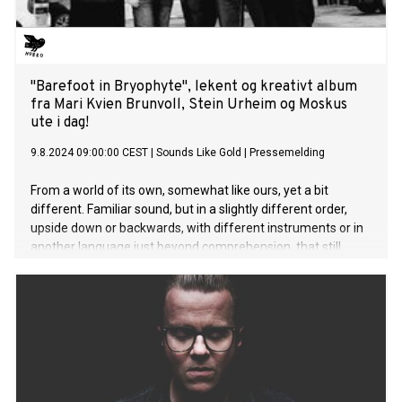
"Barefoot in Bryophyte", lekent og kreativt album
fra Mari Kvien Brunvoll, Stein Urheim og Moskus
ute i dag!
9.8.2024 09:00:00 CEST
|
Sounds Like Gold
|
Pressemelding
From a world of its own, somewhat like ours, yet a bit
different. Familiar sound, but in a slightly different order,
upside down or backwards, with different instruments or in
another language just beyond comprehension, that still,
somehow, makes sense and carries us further in search of
musical discovery.