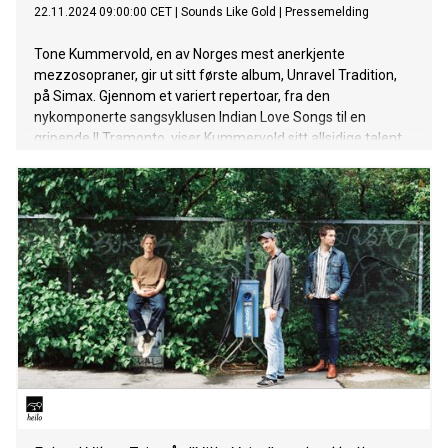
22.11.2024 09:00:00 CET
|
Sounds Like Gold
|
Pressemelding
Tone Kummervold, en av Norges mest anerkjente
mezzosopraner, gir ut sitt første album, Unravel Tradition,
på Simax. Gjennom et variert repertoar, fra den
nykomponerte sangsyklusen Indian Love Songs til en
gripende Il Tramonto, viser Kummervold sitt allsidige talent
og unike kunstneriske uttrykk. Med bidrag fra
Vertavokvartetten og pianist Knut Erik Jensen løfter hun
klassisk musikk inn i nye landskap, og byr på en
lytteropplevelse som berører både hjerte og sjel.