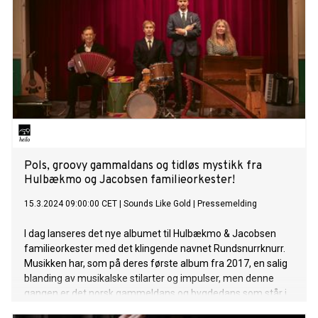
Pols, groovy gammaldans og tidløs mystikk fra
Hulbækmo og Jacobsen familieorkester!
15.3.2024 09:00:00 CET
|
Sounds Like Gold
|
Pressemelding
I dag lanseres det nye albumet til Hulbækmo & Jacobsen
familieorkester med det klingende navnet Rundsnurrknurr.
Musikken har, som på deres første album fra 2017, en salig
blanding av musikalske stilarter og impulser, men denne
gangen er det norsk gammeldans og bygdedans som står i
sentrum. Denne delen av den norske folkemusikken