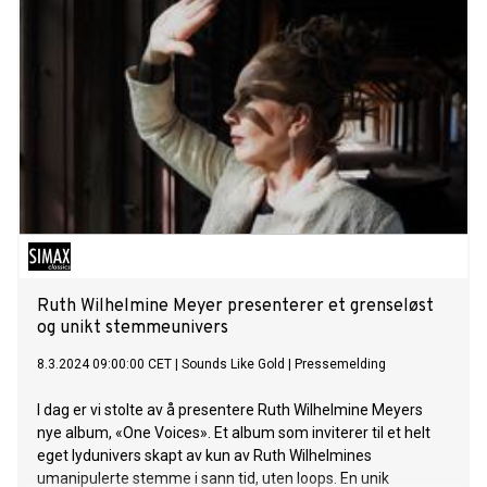
flommer over av kule og spennende rytmer og groover, og
selv om det er dansemusikk det er snakk om, så dukker det
også opp de vakreste melodier. På dette albumet har
familien satt seg fore å utforske og utvide sjangeren på sitt
vis.
Ruth Wilhelmine Meyer presenterer et grenseløst
og unikt stemmeunivers
8.3.2024 09:00:00 CET
|
Sounds Like Gold
|
Pressemelding
I dag er vi stolte av å presentere Ruth Wilhelmine Meyers
nye album, «One Voices». Et album som inviterer til et helt
eget lydunivers skapt av kun av Ruth Wilhelmines
umanipulerte stemme i sann tid, uten loops. En unik