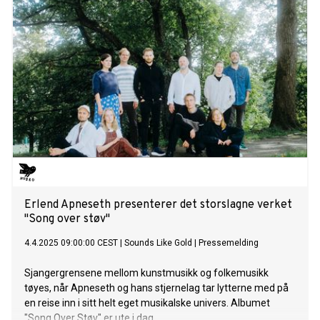
Erlend Apneseth presenterer det storslagne verket
"Song over støv"
4.4.2025 09:00:00 CEST
|
Sounds Like Gold
|
Pressemelding
Sjangergrensene mellom kunstmusikk og folkemusikk
tøyes, når Apneseth og hans stjernelag tar lytterne med på
en reise inn i sitt helt eget musikalske univers. Albumet
"Song Over Støv" er ute i dag.