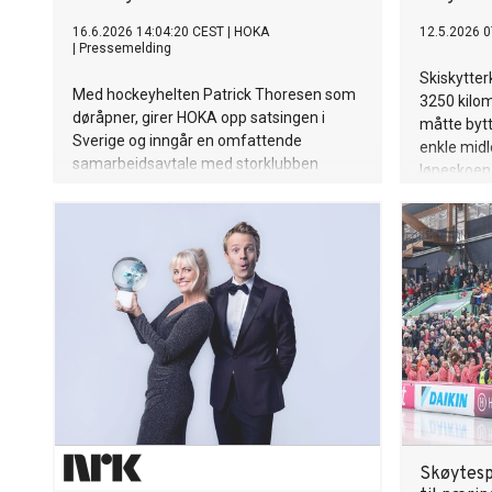
16.6.2026 14:04:20 CEST
|
HOKA
12.5.2026 0
|
Pressemelding
Skiskytter
Med hockeyhelten Patrick Thoresen som
3250 kilom
døråpner, girer HOKA opp satsingen i
måtte bytt
Sverige og inngår en omfattende
enkle midle
samarbeidsavtale med storklubben
løpeskoen t
Djurgården.
Skøytesp