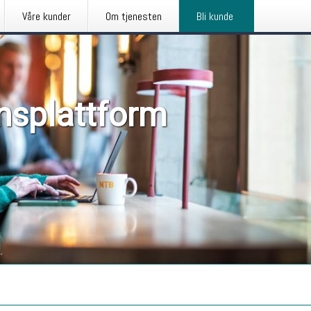
Våre kunder
Om tjenesten
Bli kunde
nsplattform