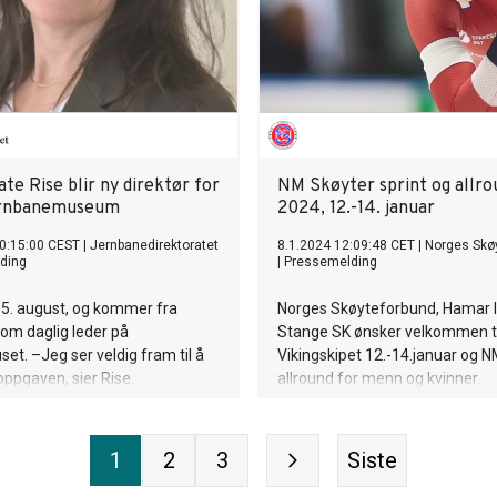
te Rise blir ny direktør for
NM Skøyter sprint og allro
ernbanemuseum
2024, 12.-14. januar
0:15:00 CEST
|
Jernbanedirektoratet
8.1.2024 12:09:48 CET
|
Norges Skø
ding
|
Pressemelding
er 5. august, og kommer fra
Norges Skøyteforbund, Hamar I
 som daglig leder på
Stange SK ønsker velkommen ti
et. –Jeg ser veldig fram til å
Vikingskipet 12.-14.januar og N
 oppgaven, sier Rise.
allround for menn og kvinner.
1
2
3
Siste