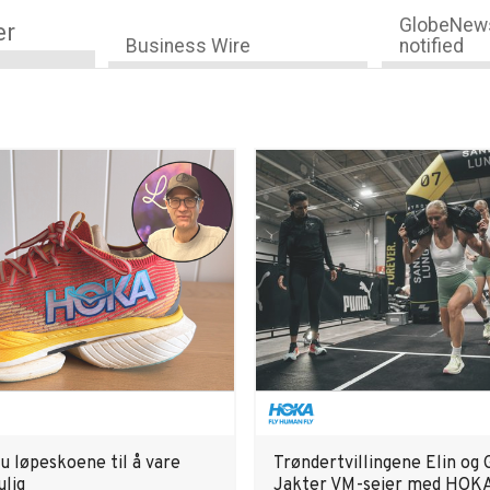
GlobeNews
er
Business Wire
notified
du løpeskoene til å vare
Trøndertvillingene Elin og 
ulig
Jakter VM-seier med HOKA