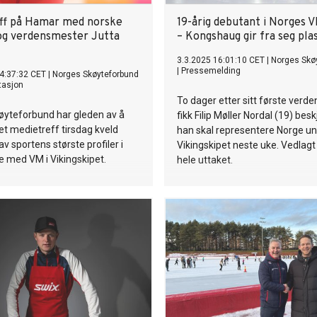
ff på Hamar med norske
19-årig debutant i Norges 
g verdensmester Jutta
– Kongshaug gir fra seg pla
3.3.2025 16:01:10 CET
|
Norges Skø
|
Pressemelding
4:37:32 CET
|
Norges Skøyteforbund
tasjon
To dager etter sitt første verd
øyteforbund har gleden av å
fikk Filip Møller Nordal (19) bes
l et medietreff tirsdag kveld
han skal representere Norge un
v sportens største profiler i
Vikingskipet neste uke. Vedlagt
e med VM i Vikingskipet.
hele uttaket.