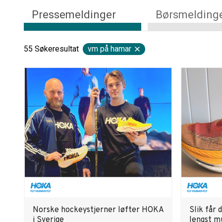
Pressemeldinger
Børsmelding
55
Søkeresultat
vm på hamar
Norske hockeystjerner løfter HOKA
Slik får 
i Sverige
lengst m