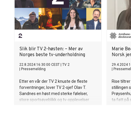
Slik blir TV 2-høsten: – Mer av
Marie Bea
Norges beste tv-underholdning
Norsk j
22.8.2024 16:30:00 CEST
|
TV 2
29.4.2024 1
|
Pressemelding
|
Pressemel
Etter en vår der TV 2 knuste de fleste
Rise tiltr
forventninger, lover TV 2-sjef Olav T.
stillingen
Sandnes en høst med sterke følelser,
Prøysenhus
store sportsøyeblikk og tv-opplevelser
ta fatt på
seerne aldri før har sett. Her er
høstmenyen!