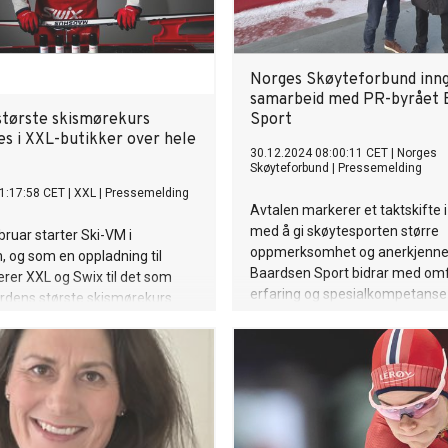
Norges Skøyteforbund inn
samarbeid med PR-byrået 
største skismørekurs
Sport
es i XXL-butikker over hele
30.12.2024 08:00:11 CET
|
Norges
Skøyteforbund
|
Pressemelding
1:17:58 CET
|
XXL
|
Pressemelding
Avtalen markerer et taktskifte i
med å gi skøytesporten større
bruar starter Ski-VM i
oppmerksomhet og anerkjenne
 og som en oppladning til
Baardsen Sport bidrar med om
terer XXL og Swix til det som
erfaring og spesialkompetanse
verdens største skismørekurs.
media, PR og strategisk komm