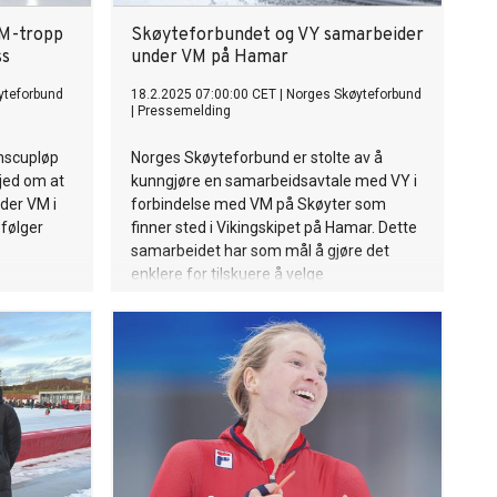
VM-tropp
Skøyteforbundet og VY samarbeider
ss
under VM på Hamar
yteforbund
18.2.2025 07:00:00 CET
|
Norges Skøyteforbund
|
Pressemelding
enscupløp
Norges Skøyteforbund er stolte av å
kjed om at
kunngjøre en samarbeidsavtale med VY i
der VM i
forbindelse med VM på Skøyter som
 følger
finner sted i Vikingskipet på Hamar. Dette
samarbeidet har som mål å gjøre det
enklere for tilskuere å velge
kollektivtransport når de skal til
arrangementet.