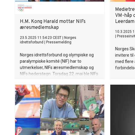
Medietre
VM-håp o
H.M. Kong Harald mottar NIFs
Leerdam
æresmedlemskap
10.3.2025 1
|
Presseinvi
23.5.2025 11:54:23 CEST
|
Norges
idrettsforbund
|
Pressemelding
Norges Sk
Norges idrettsforbund og olympiske og
invitere ti
paralympiske komité (NIF) har to
med flere a
utmerkelser, NIFs æresmedlemskap og
forbindels
NIFs hederstegn. Torsdag 22. mai ble NIFs
æresmedlemskap tildelt H.M. Kong
Harald.