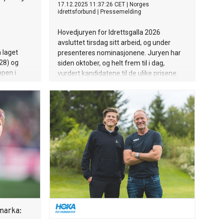
17.12.2025 11:37:26 CET
|
Norges
idrettsforbund
|
Pressemelding
Hovedjuryen for Idrettsgalla 2026
avsluttet tirsdag sitt arbeid, og under
 laget
presenteres nominasjonene. Juryen har
(28) og
siden oktober, og helt frem til i dag,
pen i
vurdert kandidatene til de ulike prisene.
Med viktige idrettskonkurranser i
romjulen, har juryen anledning til
etternomineringer frem til nyttår.
Idrettsgallaen avvikles på Hamar lørdag
10. januar 2026, og sendes direkte på
NRK1.
marka: