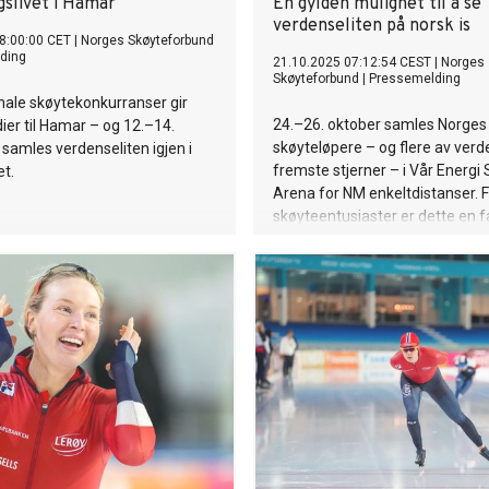
gslivet i Hamar
En gylden mulighet til å se
verdenseliten på norsk is
8:00:00 CET
|
Norges Skøyteforbund
ding
21.10.2025 07:12:54 CEST
|
Norges
Skøyteforbund
|
Pressemelding
nale skøytekonkurranser gir
24.–26. oktober samles Norges
dier til Hamar – og 12.–14.
skøyteløpere – og flere av verd
amles verdenseliten igjen i
fremste stjerner – i Vår Energ
et.
Arena for NM enkeltdistanser. 
skøyteentusiaster er dette en f
mulighet til å oppleve en norsk
skøytesport i fremgang på nært
under gode forhold i Stavanger,
sesong med imponerende resul