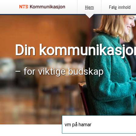
Hjem
Følg innhold
Din kommunikasjo
– for viktige budskap