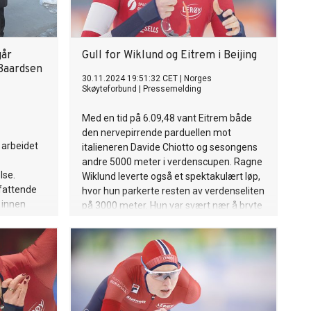
går
Gull for Wiklund og Eitrem i Beijing
Baardsen
30.11.2024 19:51:32 CET
|
Norges
Skøyteforbund
|
Pressemelding
Med en tid på 6.09,48 vant Eitrem både
den nervepirrende parduellen mot
 arbeidet
italieneren Davide Chiotto og sesongens
andre 5000 meter i verdenscupen. Ragne
lse.
Wiklund leverte også et spektakulært løp,
fattende
hvor hun parkerte resten av verdenseliten
 innen
på 3000 meter. Hun var svært nær å bryte
unikasjon
4-minuttersgrensen, men det som virkelig
stjal showet var at hun fullførte nesten
hele løpet med begge hender på ryggen.
Dette er en prestasjon som vil bli husket!