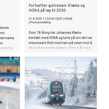
Fortsetter gullreisen: Klæbo og
HOKA på lag til 2030
21.8.2025 11:03:00 CEST
|
HOKA
|
Pressemelding
 beste
Som 18-åring tok Johannes Klæbo
ens
kontakt med HOKA og lurte på om det var
i Sørmarka
interessant å bli med ham på veien mot å
For
bli verdens beste skiløper. Etter ti år med
antastisk
tett samarbeid, fortsetter Hoka og Klæbo
gullreisen frem til 2030.
 hold,
 etter en
tater.