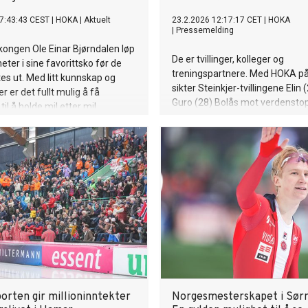
7:43:43 CEST
|
HOKA
|
Aktuelt
23.2.2026 12:17:17 CET
|
HOKA
|
Pressemelding
kongen Ole Einar Bjørndalen løp
De er tvillinger, kolleger og
eter i sine favorittsko før de
treningspartnere. Med HOKA på
es ut. Med litt kunnskap og
sikter Steinkjer-tvillingene Elin 
r er det fullt mulig å få
Guro (28) Bolås mot verdenstop
il å holde mil etter mil.
Hyrox.
orten gir millioninntekter
Norgesmesterskapet i Sør