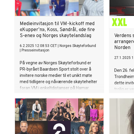
Medieinvitasjon til VM-kickoff med
«Kupper’n», Koss, Søndrål, «de fire
S-ene» og Norges skøytelandslag
Verdens 
arranger
6.2.2025 12:08:53 CET
|
Norges Skøyteforbund
Norden
|
Presseinvitasjon
27.1.2025 1
På vegne av Norges Skøyteforbund er
PR-byrået Baardsen Sport stolt over å
Den 26. fe
invitere norske medier til et unikt møte
Trondheim,
med tidligere og nåværende skøytehelter
dette invi
foran VM i enkeltdistanser på Hamar.
trolig er 