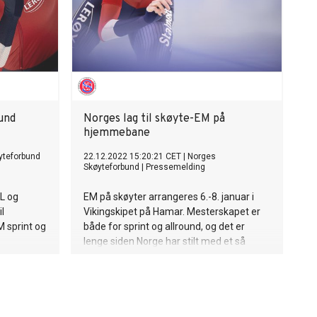
und
Norges lag til skøyte-EM på
hjemmebane
yteforbund
22.12.2022 15:20:21 CET
|
Norges
Skøyteforbund
|
Pressemelding
L og
EM på skøyter arrangeres 6.-8. januar i
l
Vikingskipet på Hamar. Mesterskapet er
M sprint og
både for sprint og allround, og det er
lenge siden Norge har stilt med et så
sterkt lag. Norge har klare
medaljemuligheter for både kvinner og
menn.