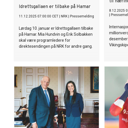
til nærin
Idrettsgallaen er tilbake på Hamar
8.12.2025 0
|
Pressemel
11.12.2025 07:00:00 CET
|
NRK
|
Pressemelding
Internasjo
Lørdag 10. januar er Idrettsgallaen tilbake
millionver
på Hamar. Mia Hundvin og Erik Solbakken
desember s
skal være programledere for
Vikingskip
direktesendingen på NRK for andre gang.