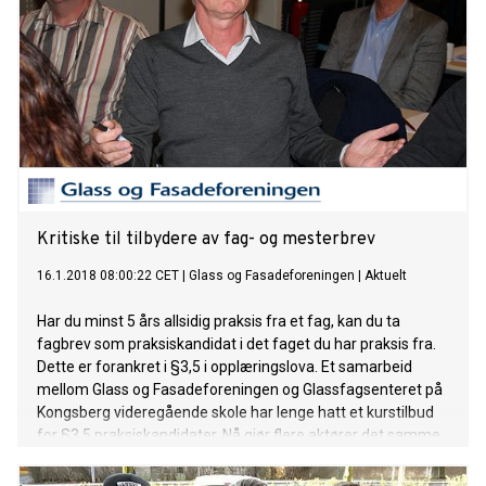
Kritiske til tilbydere av fag- og mesterbrev
16.1.2018 08:00:22 CET
|
Glass og Fasadeforeningen
|
Aktuelt
Har du minst 5 års allsidig praksis fra et fag, kan du ta
fagbrev som praksiskandidat i det faget du har praksis fra.
Dette er forankret i §3,5 i opplæringslova. Et samarbeid
mellom Glass og Fasadeforeningen og Glassfagsenteret på
Kongsberg videregående skole har lenge hatt et kurstilbud
for §3.5 praksiskandidater. Nå gjør flere aktører det samme.
Glassmester Arne S. Hansen i Vitrea AS er skeptisk.