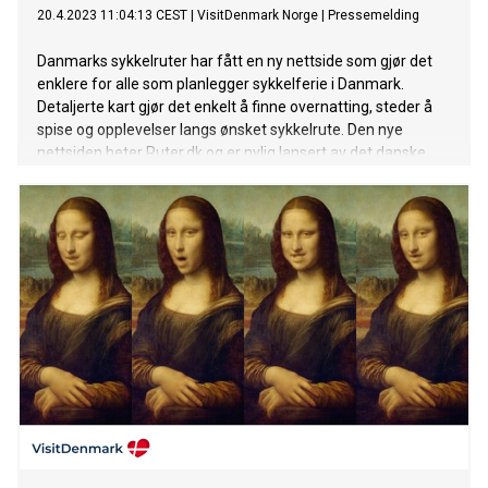
20.4.2023 11:04:13 CEST
|
VisitDenmark Norge
|
Pressemelding
Danmarks sykkelruter har fått en ny nettside som gjør det
enklere for alle som planlegger sykkelferie i Danmark.
Detaljerte kart gjør det enkelt å finne overnatting, steder å
spise og opplevelser langs ønsket sykkelrute. Den nye
nettsiden heter Ruter.dk og er nylig lansert av det danske
vegvesenet i samarbeid med Dansk Cykelturisme. Totalt
beskrives 11 ulike sykkelruter på 5000 km som forbinder
Danmark fra kyst til kyst.