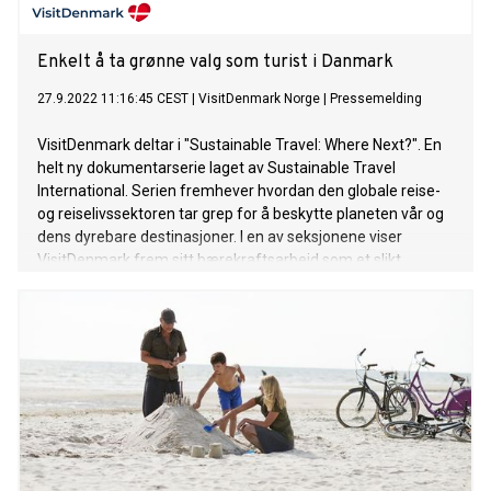
Enkelt å ta grønne valg som turist i Danmark
27.9.2022 11:16:45 CEST
|
VisitDenmark Norge
|
Pressemelding
VisitDenmark deltar i "Sustainable Travel: Where Next?". En
helt ny dokumentarserie laget av Sustainable Travel
International. Serien fremhever hvordan den globale reise-
og reiselivssektoren tar grep for å beskytte planeten vår og
dens dyrebare destinasjoner. I en av seksjonene viser
VisitDenmark frem sitt bærekraftsarbeid som et slikt
eksempel. Dokumentarserien har premiere 27. september,
dagen FN har etablert som verdens turismedag. I serien kan
du se den viktige rollen turisme spiller for bærekraftig
utvikling.