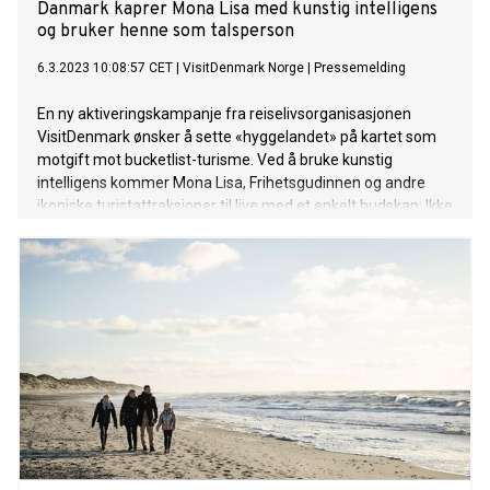
Danmark kaprer Mona Lisa med kunstig intelligens
og bruker henne som talsperson
6.3.2023 10:08:57 CET
|
VisitDenmark Norge
|
Pressemelding
En ny aktiveringskampanje fra reiselivsorganisasjonen
VisitDenmark ønsker å sette «hyggelandet» på kartet som
motgift mot bucketlist-turisme. Ved å bruke kunstig
intelligens kommer Mona Lisa, Frihetsgudinnen og andre
ikoniske turistattraksjoner til live med et enkelt budskap: Ikke
kom til meg – besøk Danmark i stedet. Bortsett fra den
frekke tilnærmingen, skiller kampanjen seg ut ved å være
fullstendig skrevet av kunstig intelligens.