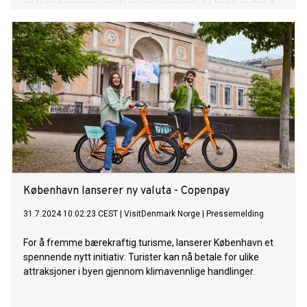
og la deg inspirere av danskene som virkelig kan kunsten å
skape julehygge.
København lanserer ny valuta - Copenpay
31.7.2024 10:02:23 CEST
|
VisitDenmark Norge
|
Pressemelding
For å fremme bærekraftig turisme, lanserer København et
spennende nytt initiativ: Turister kan nå betale for ulike
attraksjoner i byen gjennom klimavennlige handlinger.