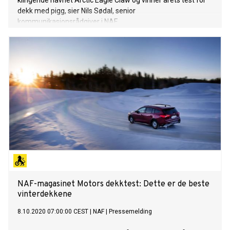
klingende navnet Arctic Eagle Claw og vinner årets test for
dekk med pigg, sier Nils Sødal, senior
kommunikasjonsrådgiver i NAF.
NAF-magasinet Motors dekktest: Dette er de beste
vinterdekkene
8.10.2020 07:00:00 CEST
|
NAF
|
Pressemelding