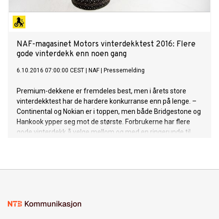
NAF-magasinet Motors vinterdekktest 2016: Flere
gode vinterdekk enn noen gang
6.10.2016 07:00:00 CEST
|
NAF
|
Pressemelding
Premium-dekkene er fremdeles best, men i årets store
vinterdekktest har de hardere konkurranse enn på lenge. –
Continental og Nokian er i toppen, men både Bridgestone og
Hankook ypper seg mot de største. Forbrukerne har flere
gode vinterdekk å velge mellom og med en ringerunde til
tre-fire forhandlere, kan du spare tusenlapper, sier Rune
Korsvoll, redaksjonssjef i Motor.