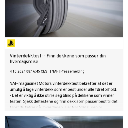
Vinterdekktest: - Finn dekkene som passer din
hverdagsreise
4.10.2024 08:16:45 CEST
|
NAF
|
Pressemelding
NAF-magasinet Motors vinterdekktest bekrefter at det er
umulig å lage vinterdekk som er best under alle føreforhold.
- Det er viktig å ikke stirre seg blind på dekkene som vinner
testen. Sjekk deltestene og finn dekk som passer best til det
føret du kjører på i hverdagen, sier Nils Sødal, senior
kommunikasjonsrådgiver i NAF.