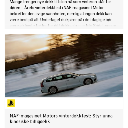
Mange trenger nye dekk til bilen nå som vinteren står for
døren. - Årets vinterdekktest i NAF-magasinet Motor
bekrefter den evige sannheten, nemlig at ingen dekk kan
være best på alt. Underlaget du kjører på i det daglige bør
være viktigste faktor for ditt dekkvalg, sier Nils Sødal, senior
kommunikasjonsrådgiver i NAF.
NAF-magasinet Motors vinterdekktest: Styr unna
kinesiske billigdekk