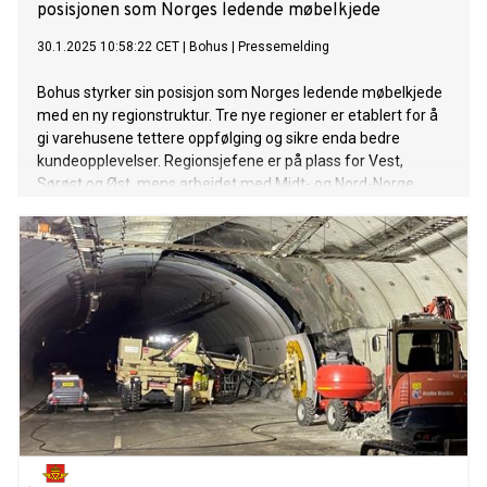
posisjonen som Norges ledende møbelkjede
30.1.2025 10:58:22 CET
|
Bohus
|
Pressemelding
Bohus styrker sin posisjon som Norges ledende møbelkjede
med en ny regionstruktur. Tre nye regioner er etablert for å
gi varehusene tettere oppfølging og sikre enda bedre
kundeopplevelser. Regionsjefene er på plass for Vest,
Sørøst og Øst, mens arbeidet med Midt- og Nord-Norge
pågår. «Dette gjør oss bedre rustet til å støtte varehusene og
levere en helhetlig kundeopplevelse,» sier driftsdirektør
Bjørnar Tørmoen.