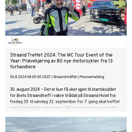
Straand Treffet 2024: The MC Tour Event of the
Year: Prøvekjøring av 80 nye motorsykler fra 13
forhandlere
30.8.2024 08:00:00 CEST
|
Straand-treffet
|
Pressemelding
30. august 2024 – Det er kun få uker igjen til startskuddet
for årets Straandtreff i vakre Vrådal på Straand Hotel fra
fredag 20. til søndag 22. september. For 7. gang skal treffet
med forhandlere, importører, MC-organisasjoner og andre
aktører i bransjen arrangere et høyaktuelt og nyhetsfylt
treff for «hverdagsmotorsykelisten».