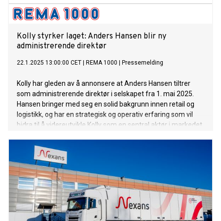
Kolly styrker laget: Anders Hansen blir ny
administrerende direktør
22.1.2025 13:00:00 CET
|
REMA 1000
|
Pressemelding
Kolly har gleden av å annonsere at Anders Hansen tiltrer
som administrerende direktør i selskapet fra 1. mai 2025.
Hansen bringer med seg en solid bakgrunn innen retail og
logistikk, og har en strategisk og operativ erfaring som vil
bidra til å videreutvikle Kolly som en sentral aktør i markedet.
Hansen kommer senest fra stillingen som kommersiell
direktør for Oda, og svenske Mathem.