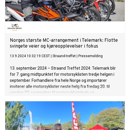
Norges største MC-arrangement i Telemark: Flotte
svingete veier og kjøreopplevelser i fokus
13.9.2024 10:32:19 CEST
|
Straand-treffet
|
Pressemelding
13. september 2024 – Straand Treffet 2024: Telemark blir
for 7. gang midtpunktet for motorsyklisten tredje helgen i
september. Forhandlere fra hele Norge og importører
inviterer alle motorsyklister neste helg fra fredag 20. til
søndag 22. september til motorsykkelglede og
prøvekjøringer i Vrådal i Telemark.