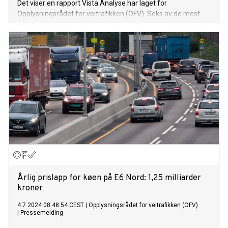
Det viser en rapport Vista Analyse har laget for
Opplysningsrådet for veitrafikken (OFV). Seks av de mest
trafikkerte hovedveistrekningene inn og ut av Oslo er
analysert, og E18 Vest kommer desidert dårligst ut.
Årlig prislapp for køen på E6 Nord: 1,25 milliarder
kroner
4.7.2024 08:48:54 CEST
|
Opplysningsrådet for veitrafikken (OFV)
|
Pressemelding