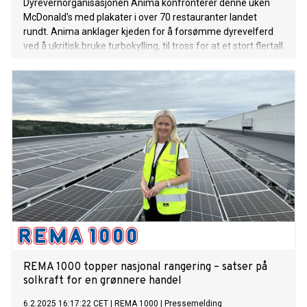
Dyrevernorganisasjonen Anima konfronterer denne uken
McDonald's med plakater i over 70 restauranter landet
rundt. Anima anklager kjeden for å forsømme dyrevelferd
ved å ukritisk bruke turbokylling, til tross for at et stort flertall
av nordmenn er imot. Aksjonen krever at McDonald's
dropper turbokylling.
REMA 1000 topper nasjonal rangering – satser på
solkraft for en grønnere handel
6.2.2025 16:17:22 CET
|
REMA 1000
|
Pressemelding