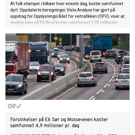
At folk stamper i bilkøer hver eneste dag, koster samfunnet
dyrt. Oppdaterte beregninger Vista Analyse har gjort på
oppdrag for Opplysningsrådet for veitrafikken (OFV), viser at
daglige køer på E6 Nord koster samfunnet 1,25 milliarder
kroner i året. I rapporten er seks av de mest trafikkerte
hovedveistrekningene inn og ut av Oslo analysert, og etter E-
18 i Vestover, som har det høyeste samfunnsøkonomiske
tapet, kommer E6 Nord.
Forsinkelser på E6 Sør og Mosseveien koster
samfunnet 4,9 millioner pr. dag