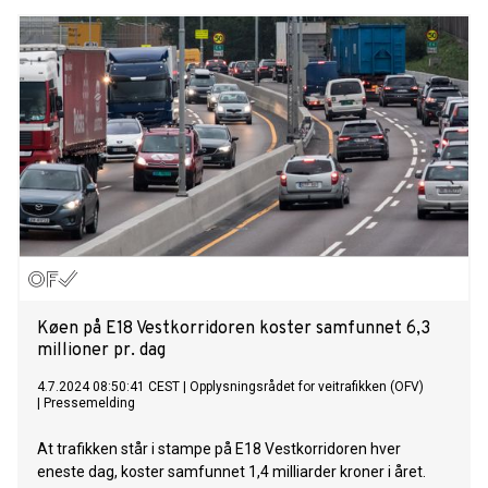
Dette kommer på toppen av at bilistene årlig betaler inn om
lag 4,5 milliarder i bompenger.
Køen på E18 Vestkorridoren koster samfunnet 6,3
millioner pr. dag
4.7.2024 08:50:41 CEST
|
Opplysningsrådet for veitrafikken (OFV)
|
Pressemelding
At trafikken står i stampe på E18 Vestkorridoren hver
eneste dag, koster samfunnet 1,4 milliarder kroner i året.