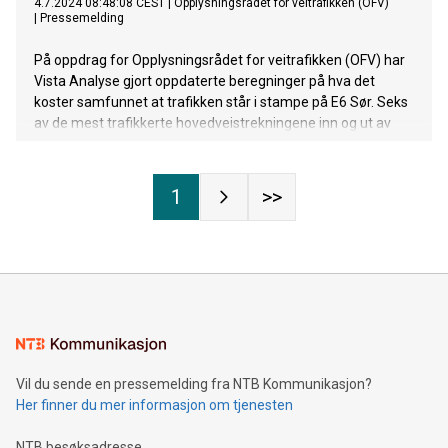
4.7.2024 08:48:08 CEST
|
Opplysningsrådet for veitrafikken (OFV)
|
Pressemelding
På oppdrag for Opplysningsrådet for veitrafikken (OFV) har
Vista Analyse gjort oppdaterte beregninger på hva det
koster samfunnet at trafikken står i stampe på E6 Sør. Seks
av de mest trafikkerte hovedveistrekningene inn og ut av
Oslo er analysert, og køer på E6 Sør og Mosseveien koster
samfunnet drøyt 1 milliard kroner i året.
1
>>
Vil du sende en pressemelding fra NTB Kommunikasjon?
Her finner du mer informasjon om tjenesten
NTB besøksadresse