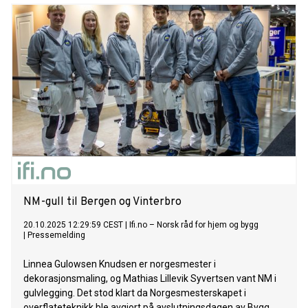
NM-gull til Bergen og Vinterbro
20.10.2025 12:29:59 CEST
|
Ifi.no – Norsk råd for hjem og bygg
|
Pressemelding
Linnea Gulowsen Knudsen er norgesmester i
dekorasjonsmaling, og Mathias Lillevik Syvertsen vant NM i
gulvlegging. Det stod klart da Norgesmesterskapet i
overflateteknikk ble avgjort på avslutningsdagen av Bygg