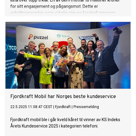
lista over topp ti klar. En av dem mottar to millioner kroner
for sitt engasjement og pågangsmot. Dette er
enkeltmennesker som virkelig gjør en forskjell gjennom
måten de leder på – mennesker som lar verdikompasset
være drivkraften til gjennomføring.
Fjordkraft Mobil har Norges beste kundeservice
22.5.2025 11:08:47 CEST
|
Fjordkraft
|
Pressemelding
Fjordkraft mobil ble i går kveld kåret til vinner av KS Indeks
Årets Kundeservice 2025 i kategorien telefoni.