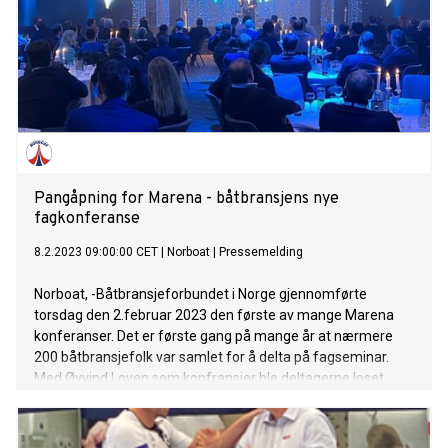
Pangåpning for Marena - båtbransjens nye
fagkonferanse
8.2.2023 09:00:00 CET
|
Norboat
|
Pressemelding
Norboat, -Båtbransjeforbundet i Norge gjennomførte
torsdag den 2.februar 2023 den første av mange Marena
konferanser. Det er første gang på mange år at nærmere
200 båtbransjefolk var samlet for å delta på fagseminar.
Med Øyvind Loven som konfransier ble deltagerne loset
gjennom en hel dag med mange faglige temaer og en god
dose underholdning på kvelden.