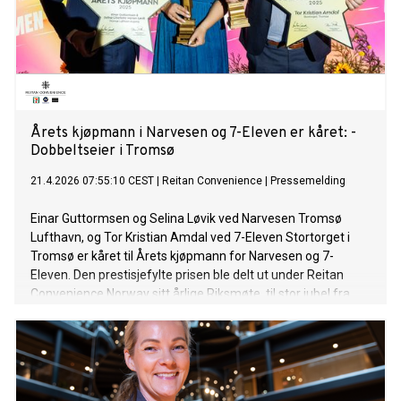
Årets kjøpmann i Narvesen og 7-Eleven er kåret: -
Dobbeltseier i Tromsø
21.4.2026 07:55:10 CEST
|
Reitan Convenience
|
Pressemelding
Einar Guttormsen og Selina Løvik ved Narvesen Tromsø
Lufthavn, og Tor Kristian Amdal ved 7-Eleven Stortorget i
Tromsø er kåret til Årets kjøpmann for Narvesen og 7-
Eleven. Den prestisjefylte prisen ble delt ut under Reitan
Convenience Norway sitt årlige Riksmøte, til stor jubel fra
selskapets kjøpmenn, eiere, medarbeidere og leverandører.