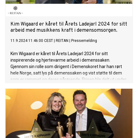
Kim Wigaard er kåret til Årets Ladejarl 2024 for sitt
arbeid med musikkens kraft i demensomsorgen.
11.9.2024 11:46:00 CEST
|
REITAN
|
Pressemelding
Kim Wigaard er kåret til Årets Ladejarl 2024 for sitt
inspirerende og hjertevarme arbeid i demenssaken.
Gjennom sin rolle som dirigent i Demenskoret har han rørt
hele Norge, satt lys på demenssaken og vist støtte til dem
som er rammet og deres pårørende. Prisen ble delt ut under
Årets Ladejarl-seremonien på Lade Gaard.