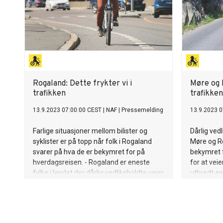
Rogaland: Dette frykter vi i
Møre og 
trafikken
trafikken
13.9.2023 07:00:00 CEST
|
NAF
|
Pressemelding
13.9.2023 0
Farlige situasjoner mellom bilister og
Dårlig vedl
syklister er på topp når folk i Rogaland
Møre og R
svarer på hva de er bekymret for på
bekymret f
hverdagsreisen. - Rogaland er eneste
for at veie
fylke i landet der dårlig vedlikeholdte veier
utbredt en
ikke er på topp over bekymringer i
møteulykke
trafikken, sier Ingunn Handagard,
pressesjef
pressesjef i NAF.