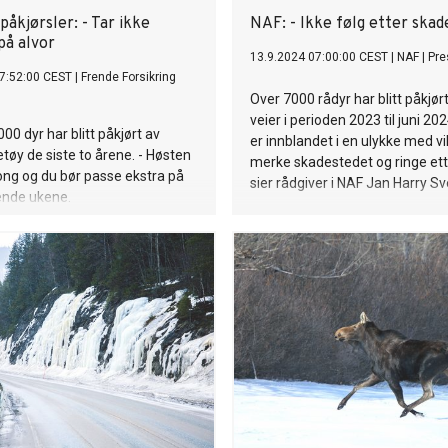
påkjørsler: - Tar ikke
NAF: - Ikke følg etter skade
på alvor
13.9.2024 07:00:00 CEST
|
NAF
|
Pre
7:52:00 CEST
|
Frende Forsikring
Over 7000 rådyr har blitt påkjør
veier i perioden 2023 til juni 20
00 dyr har blitt påkjørt av
er innblandet i en ulykke med vi
tøy de siste to årene. - Høsten
merke skadestedet og ringe ette
ng og du bør passe ekstra på
sier rådgiver i NAF Jan Harry S
nde ukene.