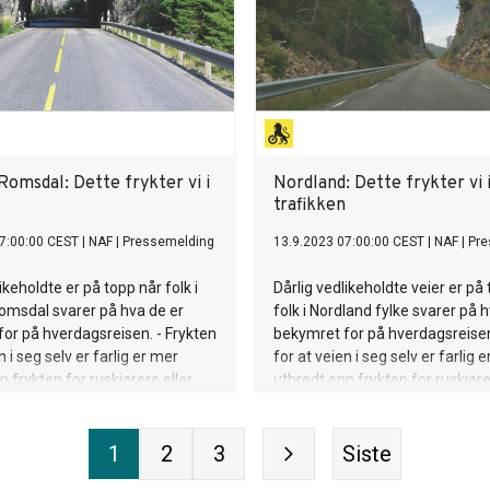
Romsdal: Dette frykter vi i
Nordland: Dette frykter vi 
trafikken
7:00:00 CEST
|
NAF
|
Pressemelding
13.9.2023 07:00:00 CEST
|
NAF
|
Pre
ikeholdte er på topp når folk i
Dårlig vedlikeholdte veier er på
omsdal svarer på hva de er
folk i Nordland fylke svarer på 
or på hverdagsreisen. - Frykten
bekymret for på hverdagsreisen
n i seg selv er farlig er mer
for at veien i seg selv er farlig 
n frykten for ruskjørere eller
utbredt enn frykten for ruskjøre
r, sier Ingunn Handagard,
møteulykker, sier Ingunn Handa
 i NAF.
pressesjef i NAF.
1
2
3
Siste