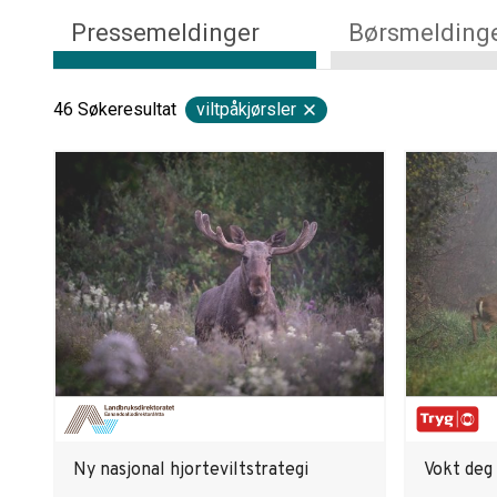
Pressemeldinger
Børsmelding
46
Søkeresultat
viltpåkjørsler
Ny nasjonal hjorteviltstrategi
Vokt deg 