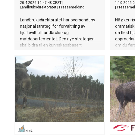
20.4.2026 12:47:48 CEST
|
1.10.2025 0
Landbruksdirektoratet
|
Pressemelding
|
Pressemel
Landbruksdirektoratet har oversendt ny
Nå øker ris
nasjonal strategi for forvaltning av
dramatisk:
hjortevilt til Landbruks- og
da flest hj
matdepartementet. Den nye strategien
oppmerksom
skal bidra til en kunnskapsbasert
om du ferd
forvaltning av hjorteviltet.
Trøndelag,
Tryg Forsik