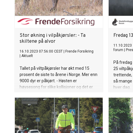
Stor økning i vilpåkjørsler: - Ta
Fredag 13
skiltene på alvor
11.10.2023
forum
|
Pre
16.10.2023 07:56:00 CEST
|
Frende Forsikring
|
Aktuelt
På fredag 
Tallet på viltpåkjørsler har økt med 15
25 viltpåkj
prosent de siste to årene i Norge. Mer enn
trettende,
9000 dyr er påkjørt. - Høsten er
så mange v
høysesong for slike kollisjoner og det er
hver dag.
noen viktige forberedelser du bør gjøre
nå.