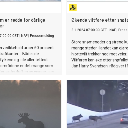
m er redde for dårlige
Økende viltfare etter snøfa
ier
3.1.2024 07:00:00 CET
|
NAF
|
Press
7:00:00 CET
|
NAF
|
Pressemelding
Store snømengder og streng k
tervedlikehold uroer 60 prosent
mange steder i landet kan gjøre
rafikanter. - Både i de
hjortevilt trekker ned mot veier.
fylkene og i de aller tettest
Viltfaren kan øke etter snøfalle
 områdene er det mange som
Jan Harry Svendsen, rådgiver i 
or vinterdriften av veiene, sier
dagard, pressesjef i NAF.