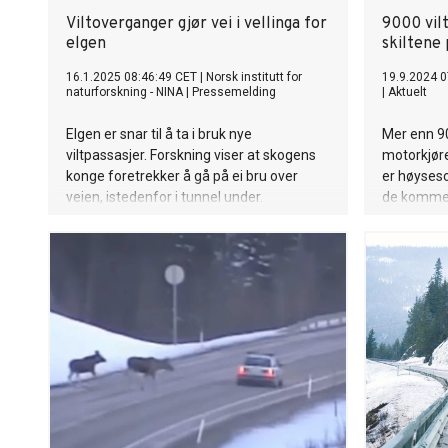
Viltoverganger gjør vei i vellinga for
9000 vilt
elgen
skiltene 
16.1.2025 08:46:49 CET
|
Norsk institutt for
19.9.2024 0
naturforskning - NINA
|
Pressemelding
|
Aktuelt
Elgen er snar til å ta i bruk nye
Mer enn 90
viltpassasjer. Forskning viser at skogens
motorkjøre
konge foretrekker å gå på ei bru over
er høyseso
veien, istedenfor i tunnel under.
de komme