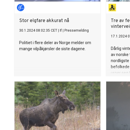
Stor elgfare akkurat nå
Tre av fe
vinterve
30.1.2024 08:02:35 CET
|
If
|
Pressemelding
17.1.2024 0
Politiet i flere deler av Norge melder om
Dårlig vin
mange vilpåkjørsler de siste dagene.
av norske t
nordligste 
befolkede
uroer seg f
Ingunn Han