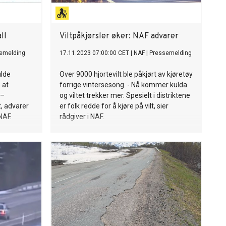
ll
Viltpåkjørsler øker: NAF advarer
emelding
17.11.2023 07:00:00 CET
|
NAF
|
Pressemelding
ulde
Over 9000 hjortevilt ble påkjørt av kjøretøy
 at
forrige vintersesong. - Nå kommer kulda
 –
og viltet trekker mer. Spesielt i distriktene
t, advarer
er folk redde for å kjøre på vilt, sier
NAF.
rådgiver i NAF.