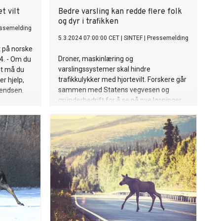
t vilt
Bedre varsling kan redde flere folk
og dyr i trafikken
ssemelding
5.3.2024 07:00:00 CET
|
SINTEF
|
Pressemelding
t på norske
Droner, maskinlæring og
24. - Om du
varslingssystemer skal hindre
lt må du
trafikkulykker med hjortevilt. Forskere går
r hjelp,
sammen med Statens vegvesen og
vendsen.
gründerbedrift for å se på nye løsninger.