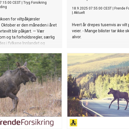
7:15:00 CEST
|
Tryg Forsikring
ding
18.9.2025 07:55:00 CEST
|
Frende Fo
|
Aktuelt
ikoen for viltpåkjørsler
Hvert år drepes tusenvis av vilt
 Oktober er den måneden i året
veier. - Mange bilister tar ikke s
ortevilt blir påkjørt. — Vær
alvor.
 og ta forholdsregler, særlig
es i fylkene Innlandet og
 sier pressesjef Ole Irgens i
ring.