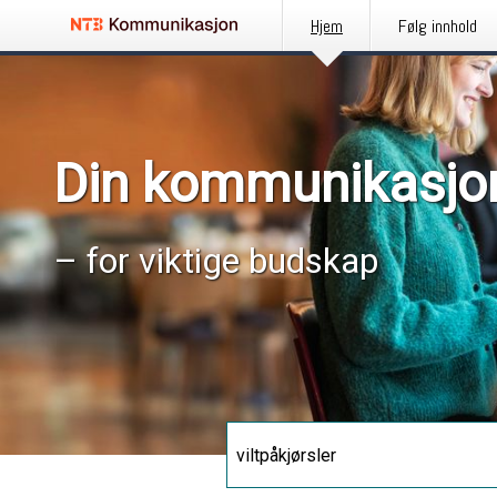
Hjem
Følg innhold
Din kommunikasjo
– for viktige budskap