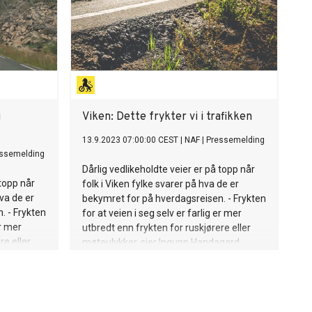
i
Viken: Dette frykter vi i trafikken
13.9.2023 07:00:00 CEST
|
NAF
|
Pressemelding
ssemelding
Dårlig vedlikeholdte veier er på topp når
 topp når
folk i Viken fylke svarer på hva de er
hva de er
bekymret for på hverdagsreisen. - Frykten
. - Frykten
for at veien i seg selv er farlig er mer
er mer
utbredt enn frykten for ruskjørere eller
re eller
møteulykker, sier Ingunn Handagard,
gard,
pressesjef i NAF.