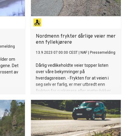
Nordmenn frykter dårlige veier mer
enn fyllekjørere
emelding
13.9.2023 07:00:00 CEST
|
NAF
|
Pressemelding
melder om
Dårlig vedlikeholdte veier topper listen
agene. Det
over våre bekymringer på
prosent av
hverdagsreisen. - Frykten for at veien i
seg selv er farlig, er mer utbredt enn
frykten for ruskjørere eller møteulykker,
sier Ingunn Handagard, pressesjef i NAF.