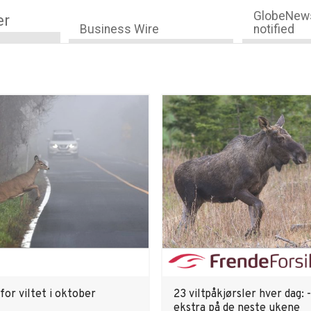
GlobeNews
er
Business Wire
notified
for viltet i oktober
23 viltpåkjørsler hver dag: 
ekstra på de neste ukene