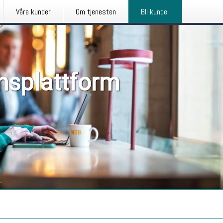
Våre kunder
Om tjenesten
Bli kunde
nsplattform