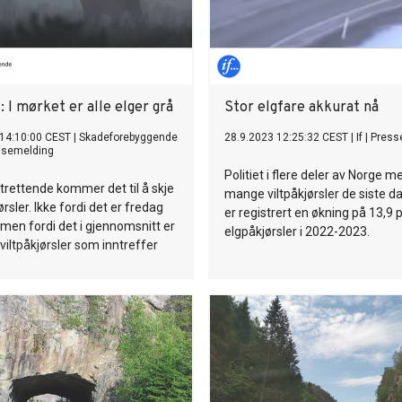
: I mørket er alle elger grå
Stor elgfare akkurat nå
 14:10:00 CEST
|
Skadeforebyggende
28.9.2023 12:25:32 CEST
|
If
|
Press
ssemelding
Politiet i flere deler av Norge 
trettende kommer det til å skje
mange viltpåkjørsler de siste d
ørsler. Ikke fordi det er fredag
er registrert en økning på 13,9 
 men fordi det i gjennomsnitt er
elgpåkjørsler i 2022-2023.
iltpåkjørsler som inntreffer