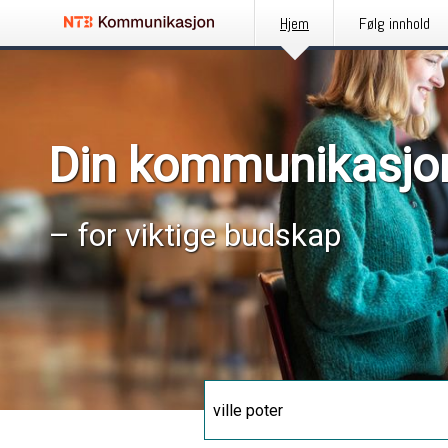
Hjem
Følg innhold
Din kommunikasjo
– for viktige budskap