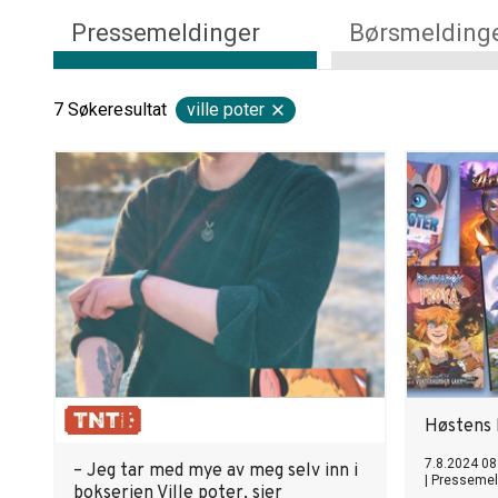
Pressemeldinger
Børsmelding
7
Søkeresultat
ville poter
Høstens 
7.8.2024 08
– Jeg tar med mye av meg selv inn i
|
Pressemel
bokserien Ville poter, sier