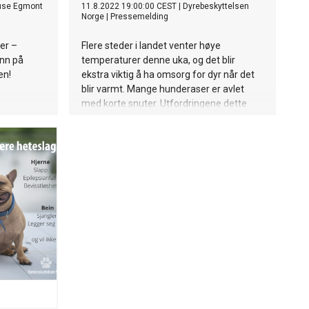
use Egmont
11.8.2022 19:00:00 CEST
|
Dyrebeskyttelsen
Norge
|
Pressemelding
ter –
Flere steder i landet venter høye
inn på
temperaturer denne uka, og det blir
en!
ekstra viktig å ha omsorg for dyr når det
blir varmt. Mange hunderaser er avlet
med korte snuter. Utfordringene dette
kan føre med seg i hverdagen til disse
hundene, blir enda større når det er
varmt. Hunder med kort snute er spesielt
utsatt for heteslag. Tekst:
Dyrebeskyttelsen Norge