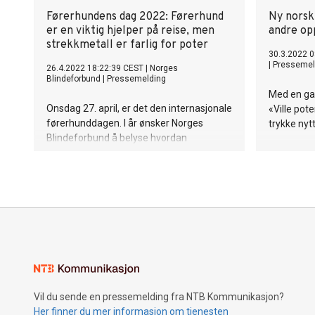
Førerhundens dag 2022: Førerhund
Ny norsk
er en viktig hjelper på reise, men
andre op
strekkmetall er farlig for poter
30.3.2022 0
|
Pressemel
26.4.2022 18:22:39 CEST
|
Norges
Blindeforbund
|
Pressemelding
Med en ga
Onsdag 27. april, er det den internasjonale
«Ville pot
førerhunddagen. I år ønsker Norges
trykke nyt
Blindeforbund å belyse hvordan
førerhunden gjør det enklere for landets
ca. 300 førerhundbrukere å leve vanlige,
aktive liv og reise på lik linje med alle
andre, men samtidig vise ulike
utfordringer noen møter. Strekkmetall,
eller SKREKKmetall som vi har døpt det, er
en av de.
Vil du sende en pressemelding fra NTB Kommunikasjon?
Her finner du mer informasjon om tjenesten