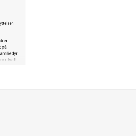
yttelsen
drer
t på
amiliedyr
ra utsatt
advarer