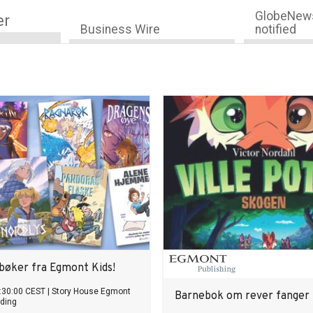
GlobeNews
er
Business Wire
notified
bøker fra Egmont Kids!
:30:00 CEST
|
Story House Egmont
Barnebok om rever fanger 
ding