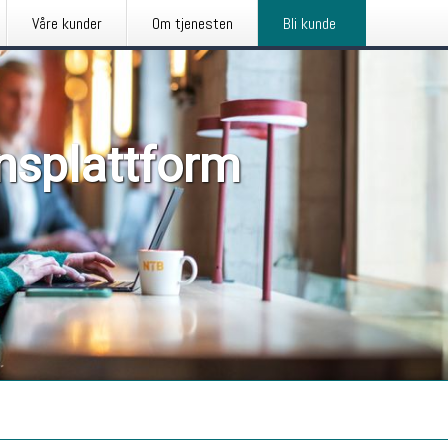
Våre kunder
Om tjenesten
Bli kunde
nsplattform