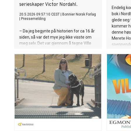
serieskaper Victor Nordahl.
Endelig k
bok i Nord
20.5.2026 09:57:10 CEST
|
Bonnier Norsk Forlag
|
Pressemelding
glede seg t
kommer he
– Da jeg begynte på historien for ca 16 år
denne høs
siden, så var det mye jeg ikke visste om
Merete Ho
meg selv. Det var gjennom å tegne Ville
spennende
poter jeg vågde å utforske min identitet
«Vintergjes
og undersøke egne følelser. Dette hjalp
gledelig f
meg til å komme ut som skeiv – og
Øyvind Sa
som Victor.
barnebok! 
av Linn E
overlevelse
«Alene hj