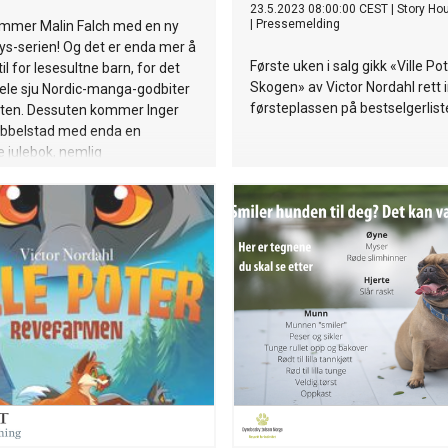
23.5.2023 08:00:00 CEST
|
Story Ho
|
Pressemelding
ommer Malin Falch med en ny
lys-serien! Og det er enda mer å
Første uken i salg gikk «Ville Po
il for lesesultne barn, for det
Skogen» av Victor Nordahl rett 
le sju Nordic-manga-godbiter
førsteplassen på bestselgerlist
ten. Dessuten kommer Inger
bbelstad med enda en
 julebok, nemlig
ten». Det er i tillegg svært
or oss å melde at serieskaper
gåsen debuterer med
Men aller først åpnes bokballet
ielsen med den morsomme
sguiden til alle studenter,
emmefra!»