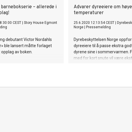
 barnebokserie – allerede i
Advarer dyreeiere om høye
plag!
temperaturer
8:30:00 CEST
|
Story House Egmont
25.6.2020 12:13:54 CEST
|
Dyrebesk
ding
Norge
|
Pressemelding
ng debutant Victor Nordahls
Dyrebeskyttelsen Norge oppfor
er» ble lansert måtte forlaget
dyreeiere til å passe ekstra god
t opplag av boken.
dyrene sine i sommervarmen. F
med for kort snute vil være ekst
for heteslag i denne perioden, 
organisasjonen.