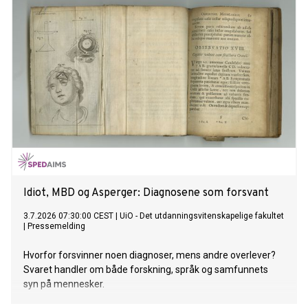
denne våren prøvd å forstå netthets og sinne. Her ser vi
hvordan det skapes.
Idiot, MBD og Asperger: Diagnosene som forsvant
3.7.2026 07:30:00 CEST
|
UiO - Det utdanningsvitenskapelige fakultet
|
Pressemelding
Hvorfor forsvinner noen diagnoser, mens andre overlever?
Svaret handler om både forskning, språk og samfunnets
syn på mennesker.