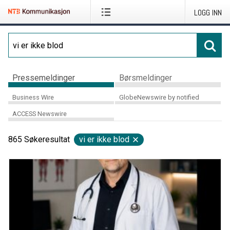
LOGG INN
Pressemeldinger
Børsmeldinger
Business Wire
GlobeNewswire by notified
ACCESS Newswire
865
Søkeresultat
vi er ikke blod