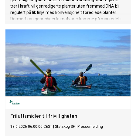
trer i kraft, vil genredigerte planter uten fremmed DNA bli
regulert på lik linje med konvensjonelt foredlede planter.
Dermed kan genredigerte matvarer komme på markedet i
Europa i løpet av få år.
Friluftsmidler til frivilligheten
18.6.2026 06:00:00 CEST
|
Statskog SF
|
Pressemelding