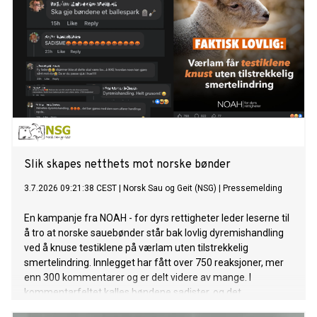
Slik skapes netthets mot norske bønder
3.7.2026 09:21:38 CEST
|
Norsk Sau og Geit (NSG)
|
Pressemelding
En kampanje fra NOAH - for dyrs rettigheter leder leserne til
å tro at norske sauebønder står bak lovlig dyremishandling
ved å knuse testiklene på værlam uten tilstrekkelig
smertelindring. Innlegget har fått over 750 reaksjoner, mer
enn 300 kommentarer og er delt videre av mange. I
kommentarfeltet kalles bøndene sadister, og det
oppfordres til vold. Den norske samfunnsdebatten har