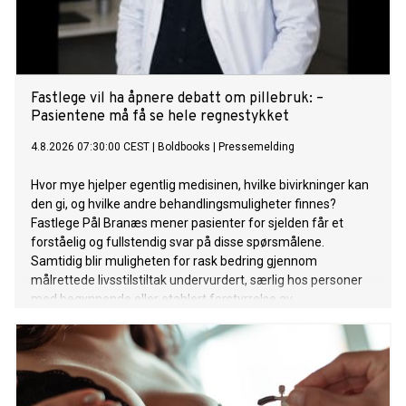
Fastlege vil ha åpnere debatt om pillebruk: –
Pasientene må få se hele regnestykket
4.8.2026 07:30:00 CEST
|
Boldbooks
|
Pressemelding
Hvor mye hjelper egentlig medisinen, hvilke bivirkninger kan
den gi, og hvilke andre behandlingsmuligheter finnes?
Fastlege Pål Branæs mener pasienter for sjelden får et
forståelig og fullstendig svar på disse spørsmålene.
Samtidig blir muligheten for rask bedring gjennom
målrettede livsstilstiltak undervurdert, særlig hos personer
med begynnende eller etablert forstyrrelse av
blodsukkerreguleringen, mener han.