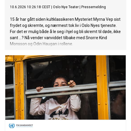
10.6.2026 10:26:18 CEST
|
Oslo Nye Teater
|
Pressemelding
15 år har gått siden kultklassikeren Mysteriet Myrna Vep sist
frydet og skremte, og nærmest tok liv i Oslo Nyes tjeneste.
For det er mulig både å le seg i hjel og bli skremt til døde, ikke
sant ...? Nå vender vanviddet tilbake med Snorre Kind
Monsson og Odin Haugan i rollene.