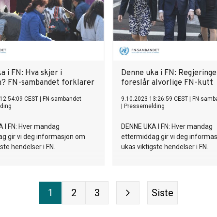
 i FN: Hva skjer i
Denne uka i FN: Regjering
? FN-sambandet forklarer
foreslår alvorlige FN-kutt
 12:54:09 CEST
|
FN-sambandet
9.10.2023 13:26:59 CEST
|
FN-samb
ding
|
Pressemelding
 I FN: Hver mandag
DENNE UKA I FN: Hver mandag
g gir vi deg informasjon om
ettermiddag gir vi deg informa
ste hendelser i FN.
ukas viktigste hendelser i FN.
1
2
3
Siste