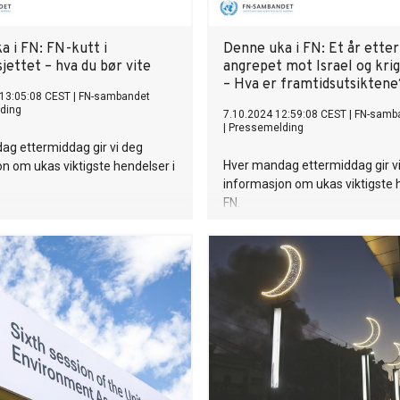
a i FN: FN-kutt i
Denne uka i FN: Et år etter
jettet – hva du bør vite
angrepet mot Israel og krig
– Hva er framtidsutsiktene
 13:05:08 CEST
|
FN-sambandet
ding
7.10.2024 12:59:08 CEST
|
FN-samb
|
Pressemelding
ag ettermiddag gir vi deg
Hver mandag ettermiddag gir v
n om ukas viktigste hendelser i
informasjon om ukas viktigste 
FN.