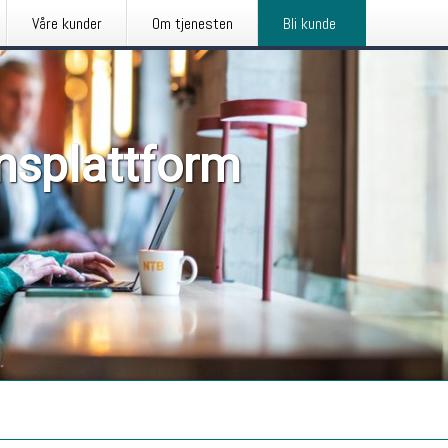
Våre kunder
Om tjenesten
Bli kunde
nsplattform