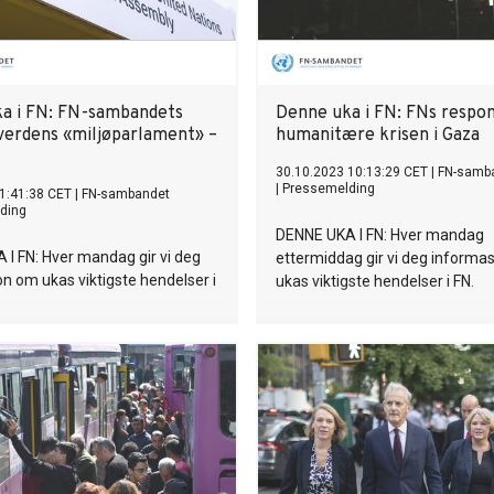
a i FN: FN-sambandets
Denne uka i FN: FNs respon
 verdens «miljøparlament» –
humanitære krisen i Gaza
30.10.2023 10:13:29 CET
|
FN-samb
|
Pressemelding
1:41:38 CET
|
FN-sambandet
ding
DENNE UKA I FN: Hver mandag
I FN: Hver mandag gir vi deg
ettermiddag gir vi deg informa
n om ukas viktigste hendelser i
ukas viktigste hendelser i FN.