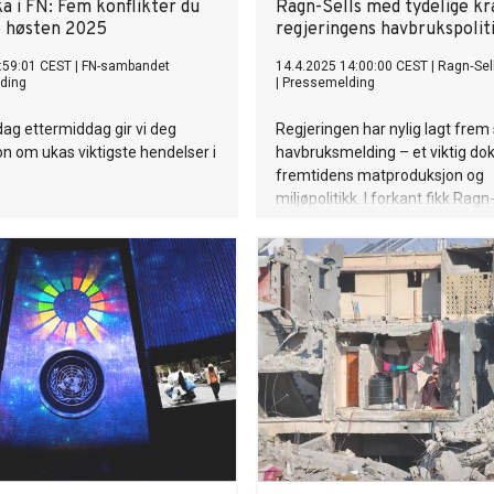
a i FN: Fem konflikter du
Ragn-Sells med tydelige kra
e høsten 2025
regjeringens havbrukspolit
:59:01 CEST
|
FN-sambandet
14.4.2025 14:00:00 CEST
|
Ragn‐Sel
ding
|
Pressemelding
ag ettermiddag gir vi deg
Regjeringen har nylig lagt frem 
n om ukas viktigste hendelser i
havbruksmelding – et viktig do
fremtidens matproduksjon og
miljøpolitikk. I forkant fikk Ragn
anledning til å løfte sine forvent
en politikk som kombinerer økt
matproduksjon med bærekraft
løsninger. Nå går meldingen vide
behandling i Stortinget.