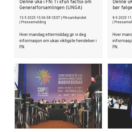
Denne uka i FN: Ti «fun facts» om
Denne uk
Generalforsamlingen (UNGA)
bør følg
15.9.2025 15:06:58 CEST
|
FN-sambandet
8.9.2025 11
|
Pressemelding
|
Pressemel
Hver mandag ettermiddag gir vi deg
Hver mand
informasjon om ukas viktigste hendelser i
informasjo
FN.
FN.