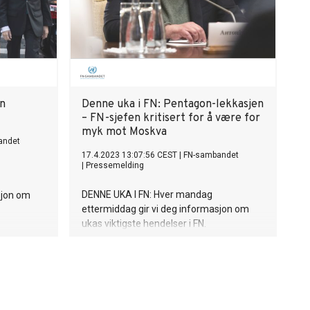
en
Denne uka i FN: Pentagon-lekkasjen
– FN-sjefen kritisert for å være for
myk mot Moskva
andet
17.4.2023 13:07:56 CEST
|
FN-sambandet
|
Pressemelding
DENNE UKA I FN: Hver mandag
sjon om
ettermiddag gir vi deg informasjon om
ukas viktigste hendelser i FN.