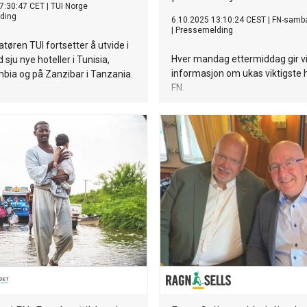
7:30:47 CET
|
TUI Norge
ding
6.10.2025 13:10:24 CEST
|
FN-samb
|
Pressemelding
tøren TUI fortsetter å utvide i
Hver mandag ettermiddag gir v
sju nye hoteller i Tunisia,
informasjon om ukas viktigste 
bia og på Zanzibar i Tanzania.
FN.