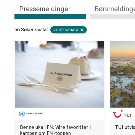
Pressemeldinger
Børsmelding
56
Søkeresultat
vest-sahara
Denne uka i FN: Våre favoritter i
TUI utvid
kampen om FN-toppen