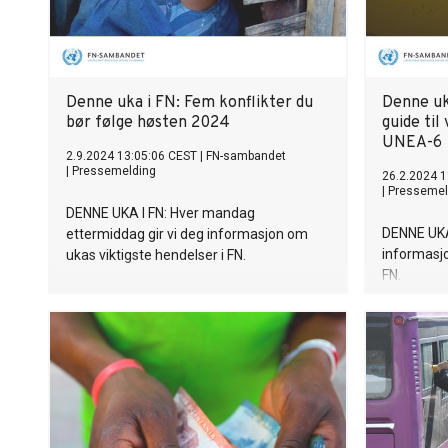
Denne uka i FN: Fem konflikter du
Denne uk
bør følge høsten 2024
guide til
UNEA-6
2.9.2024 13:05:06 CEST
|
FN-sambandet
|
Pressemelding
26.2.2024 1
|
Pressemel
DENNE UKA I FN: Hver mandag
DENNE UKA 
ettermiddag gir vi deg informasjon om
informasjo
ukas viktigste hendelser i FN.
FN.