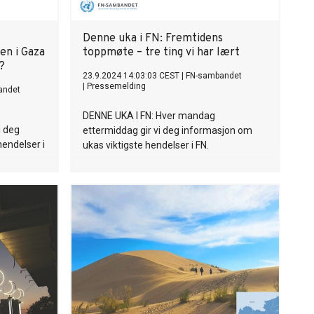
Denne uka i FN: Fremtidens
en i Gaza
toppmøte – tre ting vi har lært
?
23.9.2024 14:03:03 CEST
|
FN-sambandet
|
Pressemelding
andet
DENNE UKA I FN: Hver mandag
i deg
ettermiddag gir vi deg informasjon om
hendelser i
ukas viktigste hendelser i FN.