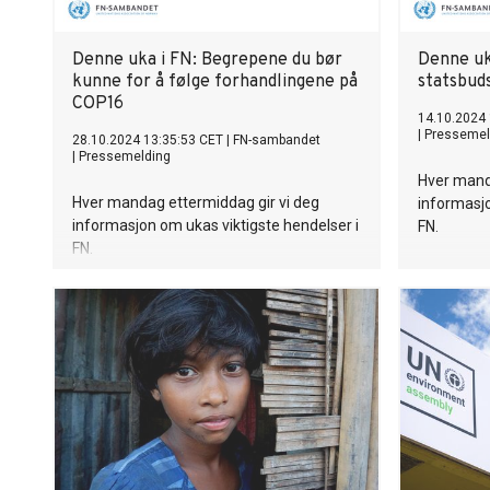
Denne uka i FN: Begrepene du bør
Denne uk
kunne for å følge forhandlingene på
statsbuds
COP16
14.10.2024
|
Pressemel
28.10.2024 13:35:53 CET
|
FN-sambandet
|
Pressemelding
Hver mand
Hver mandag ettermiddag gir vi deg
informasjo
informasjon om ukas viktigste hendelser i
FN.
FN.