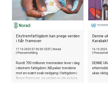
Ekstremfattigdom kan prege verden
Denne uka
i tiår framover
Karabakh
17.10.2023 07:00:00 CEST
|
Norad
16.10.2023
|
Pressemelding
|
Pressemel
Rundt 700 millioner mennesker lever i dag
DENNE UKA
i ekstrem fattigdom. Nå peker trendene
ettermidda
mot en svært svak nedgang i fattigdom i
ukas viktig
årene framover, og verden er ute av kurs
til å nå målet om å utrydde
ekstremfattigdommen innen 2030. Det
viser en ny Norad-rapport som lanseres i
forbindelse med FNs fattigdomsdag.