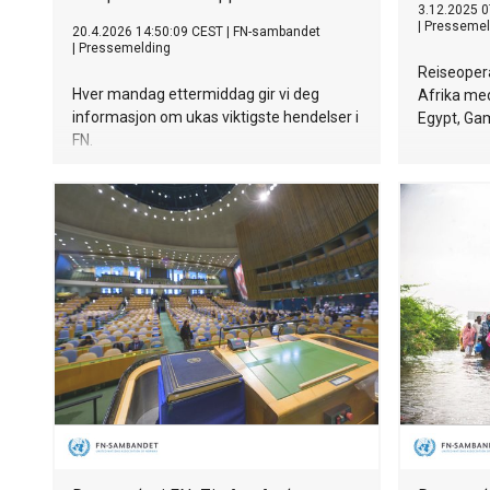
3.12.2025 0
|
Pressemel
20.4.2026 14:50:09 CEST
|
FN-sambandet
|
Pressemelding
Reiseopera
Hver mandag ettermiddag gir vi deg
Afrika med 
informasjon om ukas viktigste hendelser i
Egypt, Gam
FN.