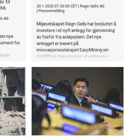
v til
20.1.2025 07:30:00 CET
|
Ragn‐Sells AS
ikk
|
Pressemelding
ls AS
Miljøselskapet Ragn-Sells har besluttet å
investere i et nytt anlegg for gjenvinning
sin nye
av fosfor fra avløpsslam. Det nye
kument for
anlegget er basert på
innovasjonsselskapet EasyMining sin
-Sells
Ash2Phos-teknologi og vil etableres i
ninger til
Helsingborg i Sverige. Fabrikken og
teknologien vil også kunne utvinne fosfor
ige
fra slam med opphav i norsk
re til
havbruksnæring, hvor mer enn 11000
tonn fosfor går til spille hvert år.