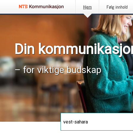
Hjem
Følg innhold
Din kommunikasjo
– for viktige budskap