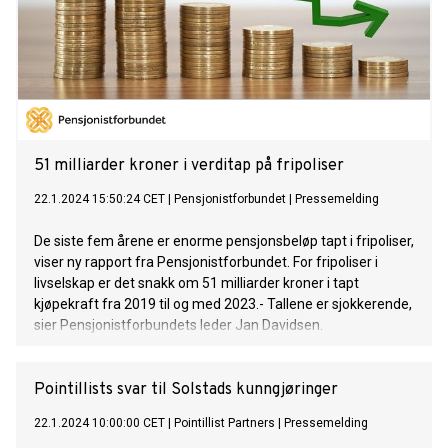
51 milliarder kroner i verditap på fripoliser
22.1.2024 15:50:24 CET
|
Pensjonistforbundet
|
Pressemelding
De siste fem årene er enorme pensjonsbeløp tapt i fripoliser,
viser ny rapport fra Pensjonistforbundet. For fripoliser i
livselskap er det snakk om 51 milliarder kroner i tapt
kjøpekraft fra 2019 til og med 2023.- Tallene er sjokkerende,
sier Pensjonistforbundets leder Jan Davidsen.
Pointillists svar til Solstads kunngjøringer
22.1.2024 10:00:00 CET
|
Pointillist Partners
|
Pressemelding