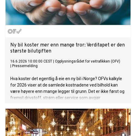
Ny bil koster mer enn mange tror: Verditapet er den
største bilutgiften
16.6.2026 10:00:00 CEST
|
Opplysningsrådet for veitrafikken (OFV)
|
Pressemelding
Hva koster det egentlig å eie en ny bil i Norge? OFVs kalkyle
for 2026 viser at de samlede kostnadene ved bilhold kan
være høyere enn mange legger til grunn. Det er ikke først og
fremst drivstoff, strøm eller service som avgjør
totalregningen. Den største kostnaden er verditapet.