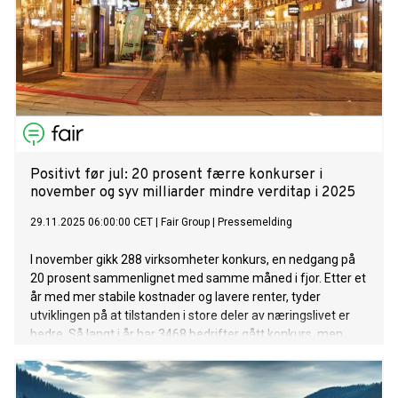
Positivt før jul: 20 prosent færre konkurser i
november og syv milliarder mindre verditap i 2025
29.11.2025 06:00:00 CET
|
Fair Group
|
Pressemelding
I november gikk 288 virksomheter konkurs, en nedgang på
20 prosent sammenlignet med samme måned i fjor. Etter et
år med mer stabile kostnader og lavere renter, tyder
utviklingen på at tilstanden i store deler av næringslivet er
bedre. Så langt i år har 3468 bedrifter gått konkurs, men
omsetningstapet er 7 milliarder lavere (23 prosent) enn på
samme tid i 2024.