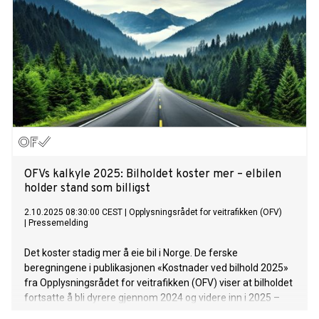
OFVs kalkyle 2025: Bilholdet koster mer – elbilen
holder stand som billigst
2.10.2025 08:30:00 CEST
|
Opplysningsrådet for veitrafikken (OFV)
|
Pressemelding
Det koster stadig mer å eie bil i Norge. De ferske
beregningene i publikasjonen «Kostnader ved bilhold 2025»
fra Opplysningsrådet for veitrafikken (OFV) viser at bilholdet
fortsatte å bli dyrere gjennom 2024 og videre inn i 2025 –
selv om økningen ikke var like kraftig som rekordåret 2023.