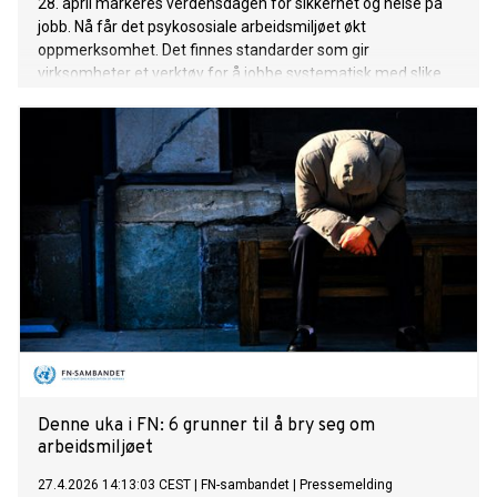
28. april markeres verdensdagen for sikkerhet og helse på
jobb. Nå får det psykososiale arbeidsmiljøet økt
oppmerksomhet. Det finnes standarder som gir
virksomheter et verktøy for å jobbe systematisk med slike
forhold.
Denne uka i FN: 6 grunner til å bry seg om
arbeidsmiljøet
27.4.2026 14:13:03 CEST
|
FN-sambandet
|
Pressemelding