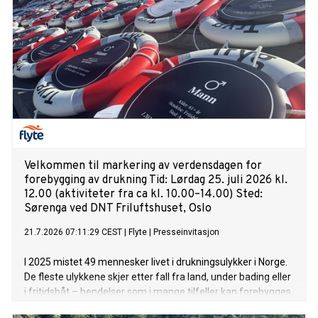
Velkommen til markering av verdensdagen for
forebygging av drukning Tid: Lørdag 25. juli 2026 kl.
12.00 (aktiviteter fra ca kl. 10.00–14.00) Sted:
Sørenga ved DNT Friluftshuset, Oslo
21.7.2026 07:11:29 CEST
|
Flyte
|
Presseinvitasjon
I 2025 mistet 49 mennesker livet i drukningsulykker i Norge.
De fleste ulykkene skjer etter fall fra land, under bading eller
i fritidsbåt – hendelser som i mange tilfeller kan forebygges.
I løpet av 1. halvår har allerede 43 mennesker mistet livet i