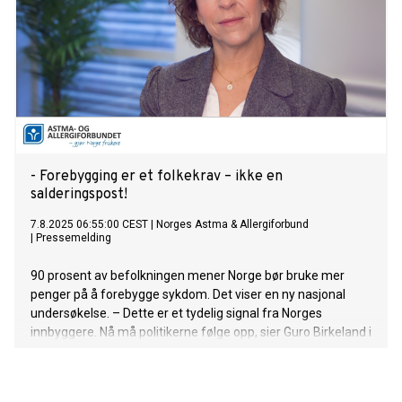
- Forebygging er et folkekrav – ikke en
salderingspost!
7.8.2025 06:55:00 CEST
|
Norges Astma & Allergiforbund
|
Pressemelding
90 prosent av befolkningen mener Norge bør bruke mer
penger på å forebygge sykdom. Det viser en ny nasjonal
undersøkelse. – Dette er et tydelig signal fra Norges
innbyggere. Nå må politikerne følge opp, sier Guro Birkeland i
Norges Astma- og Allergiforbund.