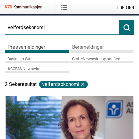
LOGG INN
Pressemeldinger
Børsmeldinger
Business Wire
GlobeNewswire by notified
ACCESS Newswire
2
Søkeresultat
velferdsøkonomi