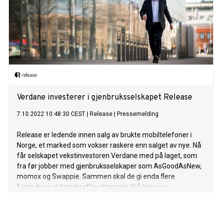
Verdane investerer i gjenbruksselskapet Release
7.10.2022 10:48:30 CEST
|
Release
|
Pressemelding
Release er ledende innen salg av brukte mobiltelefoner i
Norge, et marked som vokser raskere enn salget av nye. Nå
får selskapet vekstinvestoren Verdane med på laget, som
fra før jobber med gjenbruksselskaper som AsGoodAsNew,
momox og Swappie. Sammen skal de gi enda flere
forbrukere et bærekraftig alternativ til å kjøpe ny
mobiltelefon, og redusere mengden elektronisk avfall.