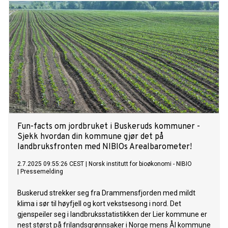
Fun-facts om jordbruket i Buskeruds kommuner -
Sjekk hvordan din kommune gjør det på
landbruksfronten med NIBIOs Arealbarometer!
2.7.2025 09:55:26 CEST
|
Norsk institutt for bioøkonomi - NIBIO
|
Pressemelding
Buskerud strekker seg fra Drammensfjorden med mildt
klima i sør til høyfjell og kort vekstsesong i nord. Det
gjenspeiler seg i landbruksstatistikken der Lier kommune er
nest størst på frilandsgrønnsaker i Norge mens Ål kommune