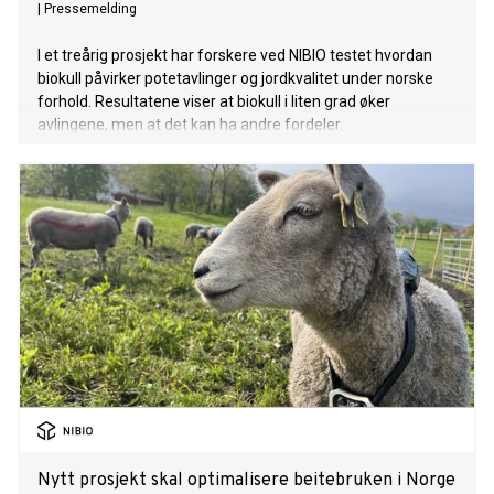
|
Pressemelding
I et treårig prosjekt har forskere ved NIBIO testet hvordan
biokull påvirker potetavlinger og jordkvalitet under norske
forhold. Resultatene viser at biokull i liten grad øker
avlingene, men at det kan ha andre fordeler.
Nytt prosjekt skal optimalisere beitebruken i Norge