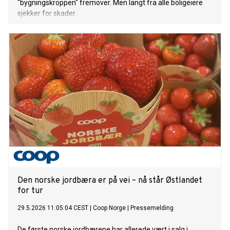
"bygningskroppen" fremover. Men langt fra alle boligeiere
sjekker for skader.
Den norske jordbæra er på vei – nå står Østlandet
for tur
29.5.2026 11:05:04 CEST
|
Coop Norge
|
Pressemelding
De første norske jordbærene har allerede vært i salg i