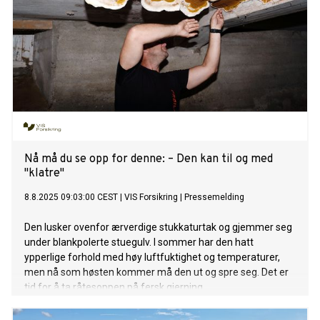
Nå må du se opp for denne: – Den kan til og med
"klatre"
8.8.2025 09:03:00 CEST
|
VIS Forsikring
|
Pressemelding
Den lusker ovenfor ærverdige stukkaturtak og gjemmer seg
under blankpolerte stuegulv. I sommer har den hatt
ypperlige forhold med høy luftfuktighet og temperaturer,
men nå som høsten kommer må den ut og spre seg. Det er
tid for å ta råtesoppen på fersk gjerning.