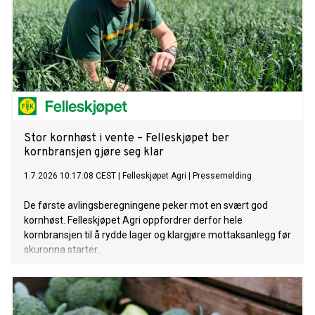
Stor kornhøst i vente – Felleskjøpet ber
kornbransjen gjøre seg klar
1.7.2026 10:17:08 CEST
|
Felleskjøpet Agri
|
Pressemelding
De første avlingsberegningene peker mot en svært god
kornhøst. Felleskjøpet Agri oppfordrer derfor hele
kornbransjen til å rydde lager og klargjøre mottaksanlegg før
skuronna starter.