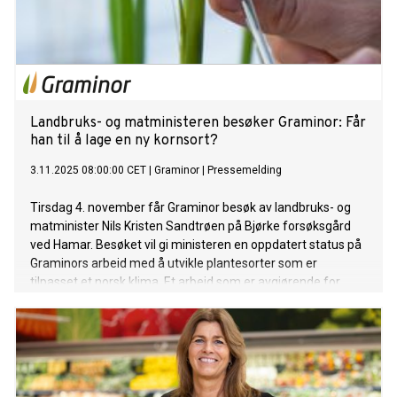
Landbruks- og matministeren besøker Graminor: Får
han til å lage en ny kornsort?
3.11.2025 08:00:00 CET
|
Graminor
|
Pressemelding
Tirsdag 4. november får Graminor besøk av landbruks- og
matminister Nils Kristen Sandtrøen på Bjørke forsøksgård
ved Hamar. Besøket vil gi ministeren en oppdatert status på
Graminors arbeid med å utvikle plantesorter som er
tilpasset et norsk klima. Et arbeid som er avgjørende for
norsk matsikkerhet og selvforsyning.