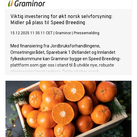
Viktig investering for økt norsk selvforsyning:
Midler på plass til Speed Breeding
15.12.2025 11:35:11 CET
|
Graminor
|
Pressemelding
Med finansiering fra Jordbruksforhandlingene,
Omsetningsrådet, Sparebank 1 Østlandet og Innlandet
fylkeskommune kan Graminor bygge en Speed Breeding-
plattform som gjør oss i stand til å utvikle nye, robuste
plantesorter langt raskere. Dette styrker norsk
matproduksjon, matsikkerhet og beredskap.