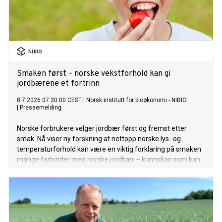
Smaken først – norske vekstforhold kan gi
jordbærene et fortrinn
8.7.2026 07:30:00 CEST
|
Norsk institutt for bioøkonomi - NIBIO
|
Pressemelding
Norske forbrukere velger jordbær først og fremst etter
smak. Nå viser ny forskning at nettopp norske lys- og
temperaturforhold kan være en viktig forklaring på smaken
mange forbinder med norske jordbær – kunnskap som kan
bli viktig når produksjonen moderniseres.