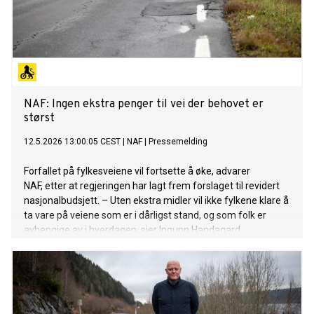
NAF: Ingen ekstra penger til vei der behovet er
størst
12.5.2026 13:00:05 CEST
|
NAF
|
Pressemelding
Forfallet på fylkesveiene vil fortsette å øke, advarer
NAF, etter at regjeringen har lagt frem forslaget til revidert
nasjonalbudsjett. – Uten ekstra midler vil ikke fylkene klare å
ta vare på veiene som er i dårligst stand, og som folk er
avhengige av i hverdagen, sier Ingunn Handagard,
pressesjef i NAF.