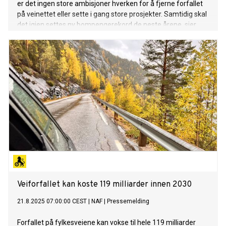
er det ingen store ambisjoner hverken for å fjerne forfallet
på veinettet eller sette i gang store prosjekter. Samtidig skal
det igjen settes ny bompengerekord de neste årene, sier
Stig Skjøstad, administrerende direktør i NAF.
Veiforfallet kan koste 119 milliarder innen 2030
21.8.2025 07:00:00 CEST
|
NAF
|
Pressemelding
Forfallet på fylkesveiene kan vokse til hele 119 milliarder