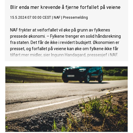
Blir enda mer krevende å fjerne forfallet på veiene
15.5.2024 07:00:00 CEST
|
NAF
|
Pressemelding
NAF frykter at veiforfallet vil øke på grunn av fylkenes
pressede økonomi. – Fylkene trenger en solid håndsrekning
fra staten. Det får de ikke i revidert budsjett. Økonomien er
presset, og forfallet på veiene kan øke om fylkene ikke får
tilført mer midler, sier Ingunn Handagard, pressesjef i NAF.