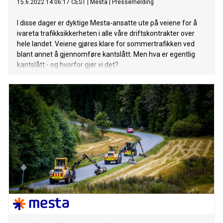
15.6.2022 14:06:17 CEST
|
Mesta
|
Pressemelding
I disse dager er dyktige Mesta-ansatte ute på veiene for å
ivareta trafikksikkerheten i alle våre driftskontrakter over
hele landet. Veiene gjøres klare for sommertrafikken ved
blant annet å gjennomføre kantslått. Men hva er egentlig
kantslått - og hvorfor gjør vi det?