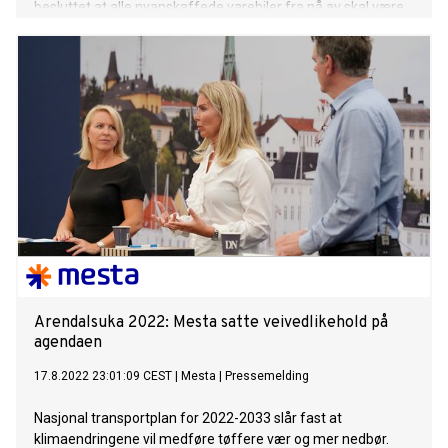
besluttet at alle nyanskaffede varebiler fra nå av skal være
elektriske.
Arendalsuka 2022: Mesta satte veivedlikehold på
agendaen
17.8.2022 23:01:09 CEST
|
Mesta
|
Pressemelding
Nasjonal transportplan for 2022-2033 slår fast at
klimaendringene vil medføre tøffere vær og mer nedbør.