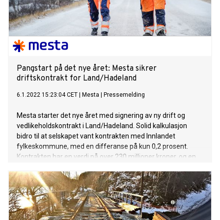
Pangstart på det nye året: Mesta sikrer
driftskontrakt for Land/Hadeland
6.1.2022 15:23:04 CET
|
Mesta
|
Pressemelding
Mesta starter det nye året med signering av ny drift og
vedlikeholdskontrakt i Land/Hadeland. Solid kalkulasjon
bidro til at selskapet vant kontrakten med Innlandet
fylkeskommune, med en differanse på kun 0,2 prosent.
Kontrakten har en verdi på over 230 millioner kroner, og en
varighet på seks år – pluss opsjoner.