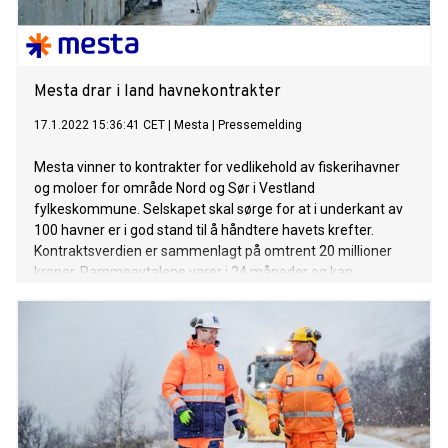
Mesta drar i land havnekontrakter
17.1.2022 15:36:41 CET
|
Mesta
|
Pressemelding
Mesta vinner to kontrakter for vedlikehold av fiskerihavner
og moloer for område Nord og Sør i Vestland
fylkeskommune. Selskapet skal sørge for at i underkant av
100 havner er i god stand til å håndtere havets krefter.
Kontraktsverdien er sammenlagt på omtrent 20 millioner
kroner. Rammeavtalene varer i 24 måneder og kan
forlenges opptil to år.