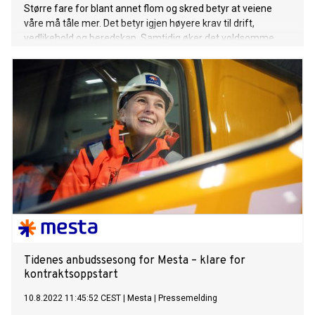
Større fare for blant annet flom og skred betyr at veiene
våre må tåle mer. Det betyr igjen høyere krav til drift,
vedlikehold og beredskap. Samtidig øker det voldsomme
vedlikeholdsetterslepet.
Tidenes anbudssesong for Mesta – klare for
kontraktsoppstart
10.8.2022 11:45:52 CEST
|
Mesta
|
Pressemelding