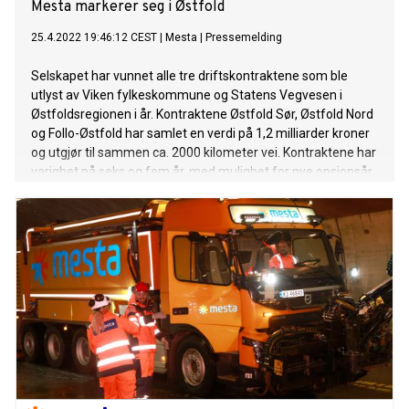
Mesta markerer seg i Østfold
25.4.2022 19:46:12 CEST
|
Mesta
|
Pressemelding
Selskapet har vunnet alle tre driftskontraktene som ble
utlyst av Viken fylkeskommune og Statens Vegvesen i
Østfoldsregionen i år. Kontraktene Østfold Sør, Østfold Nord
og Follo-Østfold har samlet en verdi på 1,2 milliarder kroner
og utgjør til sammen ca. 2000 kilometer vei. Kontraktene har
varighet på seks og fem år, med mulighet for nye opsjonsår.