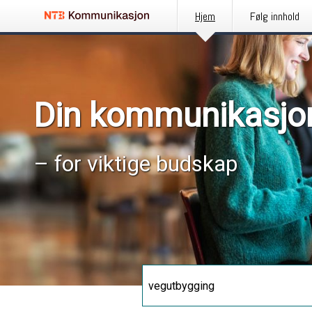
Hjem
Følg innhold
Din kommunikasjo
– for viktige budskap