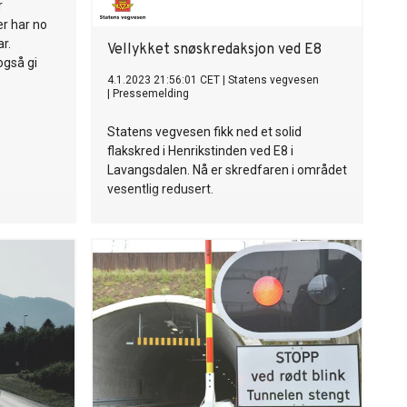
r
er har no
ar.
Vellykket snøskredaksjon ved E8
 også gi
4.1.2023 21:56:01 CET
|
Statens vegvesen
|
Pressemelding
Statens vegvesen fikk ned et solid
flakskred i Henrikstinden ved E8 i
Lavangsdalen. Nå er skredfaren i området
vesentlig redusert.