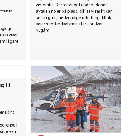
vinterstid. Derfor er det godt at denne
avtalen no er på plass, slik at vi raskt kan
ktoratet
setja i gang nødvendige utbetringstiltak,
seier samferdselsminister Jon-Ivar
moglege
Nygård.
orten viser
ent lågare
g til
emelding
egrensa i
både vern