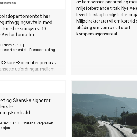
av kompensasjonsareal og mei
miljøforbetrande tiltak. Nye Vei
levert forslag til miljøforbetring
elsdepartementet har
Miljødirektoratet vil om kort tid
vegutbyggingsavtale med
tilråding om vern av eit stort
 for strekninga rv. 13
kompensasjonsareal.
–Kviturtunnelen
11:02:27 CET
|
sdepartementet
|
Pressemelding
 13 Skare–Sogndal er prega av
ansette utfordringar, mellom
are for skred, stadvis smal veg
ko for ulykker. Derfor inngår vi
ale med Nye Veier for å
asfare og få betre
et og Skanska signerer
rd, seier samferdselsminister
tørste
ygård.
gingskontrakt
9:06:11 CET
|
Statens vegvesen
tasjon