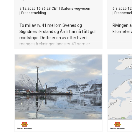
9.12.2025 16:36:23 CET
|
Statens vegvesen
6.8.2025 12
|
Pressemelding
|
Pressemel
To mil av rv. 41 mellom Svenes og
Rivingen 
Sigridnes i Froland og Åmli har nå fått gul
kilometer 
midtstripe. Dette er en av etter hvert
mange strekninger langs rv. 41 som er
utbedret de siste årene.