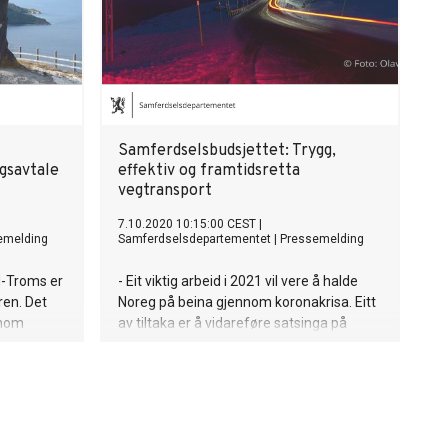
Samferdselsbudsjettet: Trygg,
gsavtale
effektiv og framtidsretta
vegtransport
7.10.2020 10:15:00 CEST
|
emelding
Samferdselsdepartementet
|
Pressemelding
d-Troms er
- Eit viktig arbeid i 2021 vil vere å halde
ren. Det
Noreg på beina gjennom koronakrisa. Eitt
nnom
av tiltaka er å vidareføre satsinga på
ny vei. Vi
vegutbygging som denne regjeringa har
e med Nye
starta. Neste år finn vi midlar til å
for
vidareføre satsinga på vedlikehald og til
e er
at fleire nye vegstrekningar kan starte
esentlig
opp. Det bidrar til arbeidsplassar, tryggare