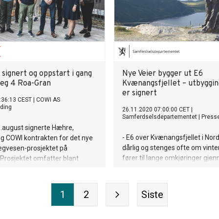
signert og oppstart i gang
Nye Veier bygger ut E6
veg 4 Roa-Gran
Kvænangsfjellet – utbyggin
er signert
:36:13 CEST
|
COWI AS
ding
26.11.2020 07:00:00 CET
|
Samferdselsdepartementet
|
Press
.august signerte Hæhre,
- E6 over Kvænangsfjellet i Nor
g COWI kontrakten for det nye
dårlig og stenges ofte om vinte
egvesen-prosjektet på
fører til lange omkjøringer gje
Prosjektet omfatter blant
Finland. Nå kommer det endelig 
pennende løsning for kryssing
har signert veiutbyggingsavtal
åder.
Veier AS, som betyr at målene 
1
2
Siste
prosjektet og kostnadsrammen
bestemt. God infrastruktur er v