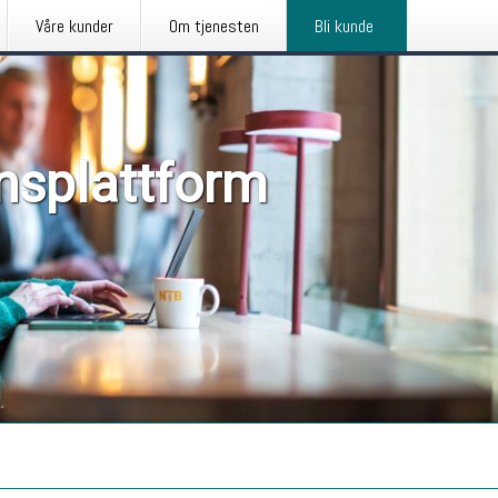
Våre kunder
Om tjenesten
Bli kunde
nsplattform