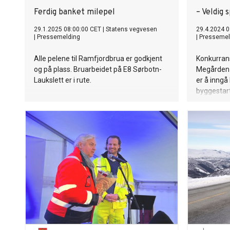
Ferdig banket milepel
– Veldig 
29.1.2025 08:00:00 CET
|
Statens vegvesen
29.4.2024 0
|
Pressemelding
|
Pressemel
Alle pelene til Ramfjordbrua er godkjent
Konkurran
og på plass. Bruarbeidet på E8 Sørbotn-
Megården-
Laukslett er i rute.
er å inngå
byggestar