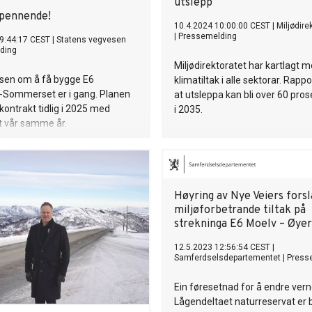
utslepp
spennende!
10.4.2024 10:00:00 CEST
|
Miljødire
|
Pressemelding
9:44:17 CEST
|
Statens vegvesen
ding
Miljødirektoratet har kartlagt 
sen om å få bygge E6
klimatiltak i alle sektorar. Rapp
Sommerset er i gang. Planen
at utsleppa kan bli over 60 pros
 kontrakt tidlig i 2025 med
i 2035.
t vår samme år.
Høyring av Nye Veiers forsla
miljøforbetrande tiltak på
strekninga E6 Moelv – Øyer
12.5.2023 12:56:54 CEST
|
Samferdselsdepartementet
|
Press
Ein føresetnad for å endre vern
Lågendeltaet naturreservat er 