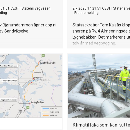
:51:51 CEST
|
Statens vegvesen
2.7.2025 14:21:51 CEST
|
Statens v
ding
|
Pressemelding
av Bjørumdammen åpner opp ni
Statssekretær Tom Kalsås klippet
av Sandvikselva.
snoren på Rv. 4 Almenningsdel
Lygnebakken. Det markerer slu
tolv år med vegbygging.
Klimatiltaka som kan kutt