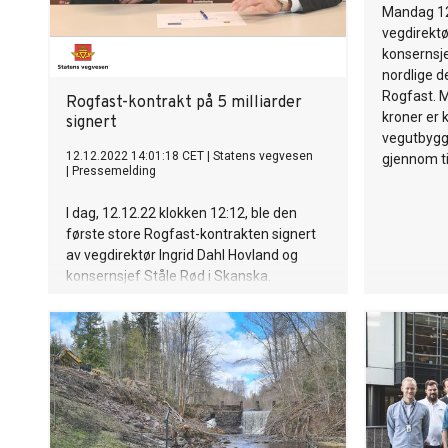
Mandag 12
vegdirektø
konsernsje
nordlige d
Rogfast. M
Rogfast-kontrakt på 5 milliarder
kroner er 
signert
vegutbygg
12.12.2022 14:01:18 CET
|
Statens vegvesen
gjennom t
|
Pressemelding
I dag, 12.12.22 klokken 12:12, ble den
første store Rogfast-kontrakten signert
av vegdirektør Ingrid Dahl Hovland og
konsernsjef Ståle Rød i Skanska.
Kontrakten er den første av tre store på å
bygge den 26,7 kilometer lange
undersjøiske tunnelen mellom Randaberg
i sør til Bokn i nord.