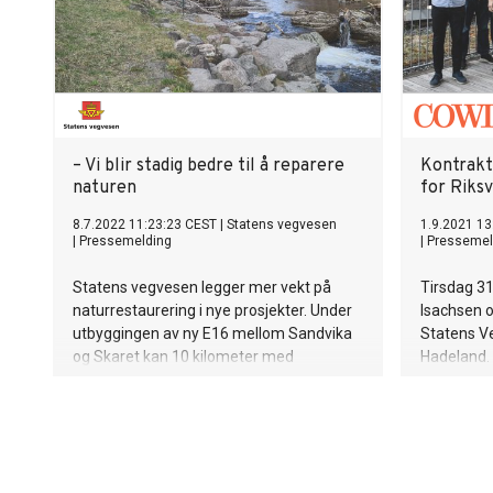
– Vi blir stadig bedre til å reparere
Kontrakt 
naturen
for Riks
8.7.2022 11:23:23 CEST
|
Statens vegvesen
1.9.2021 13
|
Pressemelding
|
Pressemel
Statens vegvesen legger mer vekt på
Tirsdag 31
naturrestaurering i nye prosjekter. Under
Isachsen o
utbyggingen av ny E16 mellom Sandvika
Statens V
og Skaret kan 10 kilometer med
Hadeland. 
gytestrekning bli gjenåpnet i
annet en s
Sandvikavassdraget.
av myromr