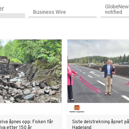
GlobeNews
er
Business Wire
notified
elva åpnes opp: Fisken får
Siste delstrekning åpnet på
lva etter 150 år
Hadeland