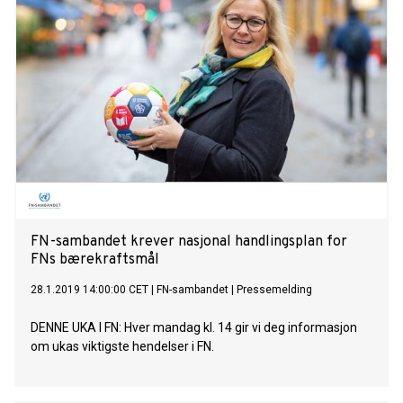
sperret selskapet i overkant av 8,6 millioner wangiri- og
spoofing-anrop i løpet av januar, februar og mars. – Selv om
vi stopper et svært stort antall svindelforsøk, klarer vi ikke å
fange opp alt. Derfor vil vi jevnlig advare norske
mobilbrukere og råde dem til å være forsiktige, årvåkne og
heller litt for mistenksomme, sier Øivind Kristiansen,
svindelekspert i Telia Norge. – Trendene dette kvartalet viser
at wangiri og spoofing fortsatt er svært aktuelle
svindelmetoder, og vi har stoppet drøye en million flere
samtaler sammenlignet med siste kvartal i 2022. Vi ser en
økning
FN-sambandet krever nasjonal handlingsplan for
FNs bærekraftsmål
28.1.2019 14:00:00 CET
|
FN-sambandet
|
Pressemelding
DENNE UKA I FN: Hver mandag kl. 14 gir vi deg informasjon
om ukas viktigste hendelser i FN.