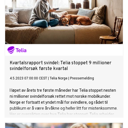
Kvartalsrapport svindel: Telia stoppet 9 millioner
svindelforsøk første kvartal
4.5.2023 07:00:00 CEST
|
Telia Norge
|
Pressemelding
I løpet av årets tre første måneder har Telia stoppet nesten
ni millioner svindelforsøk rettet mot norske mobilkunder.
Norge er fortsatt et yndet mål for svindlere, og rådet til
publikum er å være årvåkne og heller litt for mistenksomme.
Her er oversikten over hva Telia har stoppet. Telia arbeider
kontinuerlig for å stanse svindel mot kunder, og har ulike
filtre og løsninger som fanger opp det aller meste. Totalt