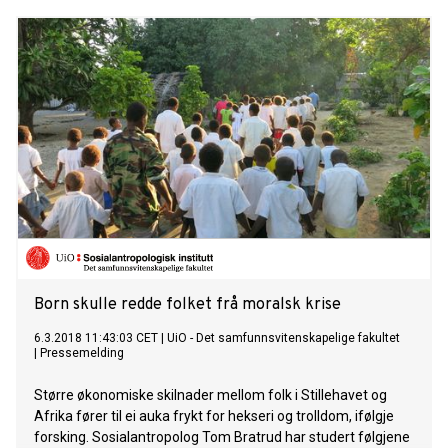
Born skulle redde folket frå moralsk krise
6.3.2018 11:43:03 CET
|
UiO - Det samfunnsvitenskapelige fakultet
|
Pressemelding
Større økonomiske skilnader mellom folk i Stillehavet og
Afrika fører til ei auka frykt for hekseri og trolldom, ifølgje
forsking. Sosialantropolog Tom Bratrud har studert følgjene