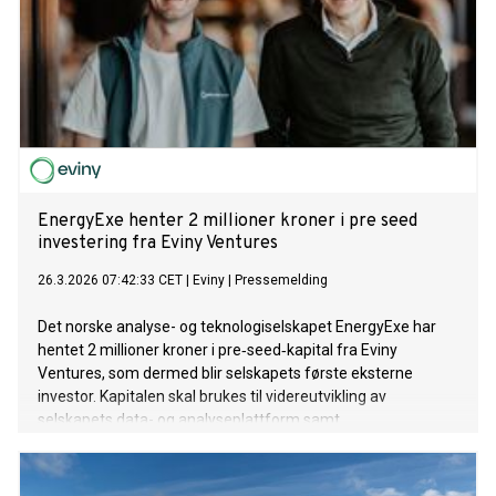
EnergyExe henter 2 millioner kroner i pre seed
investering fra Eviny Ventures
26.3.2026 07:42:33 CET
|
Eviny
|
Pressemelding
Det norske analyse- og teknologiselskapet EnergyExe har
hentet 2 millioner kroner i pre‑seed‑kapital fra Eviny
Ventures, som dermed blir selskapets første eksterne
investor. Kapitalen skal brukes til videreutvikling av
selskapets data- og analyseplattform samt
kommersialisering av løsninger rettet mot
vindkraftindustrien.