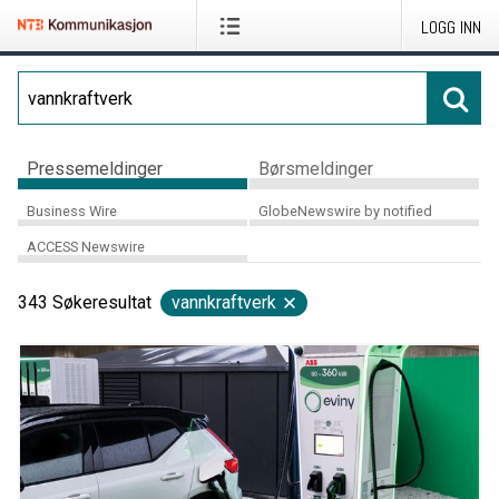
LOGG INN
Pressemeldinger
Børsmeldinger
Business Wire
GlobeNewswire by notified
ACCESS Newswire
343
Søkeresultat
vannkraftverk