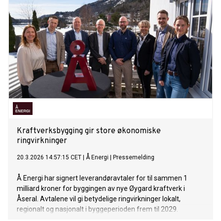
Kraftverksbygging gir store økonomiske
ringvirkninger
20.3.2026 14:57:15 CET
|
Å Energi
|
Pressemelding
Å Energi har signert leverandøravtaler for til sammen 1
milliard kroner for byggingen av nye Øygard kraftverk i
Åseral. Avtalene vil gi betydelige ringvirkninger lokalt,
regionalt og nasjonalt i byggeperioden frem til 2029.