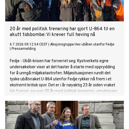
20 år med politisk trenering har gjort U-864 til en
akutt tidsbombe: Vi krever full heving nå
6.7.2026 09:12:54 CEST
|
Aksjonsgruppa Hev ubåten utanfor Fedje
|
Pressemelding
Fedje - Ubåt-krisen har forverret seg: Kystverkets egne
undersøkelser viser at det haster å starte med opprydding
for å unngå miljøkatastrofen. Miljøsituasjonen rundt det
tyske ubåtvraket U-864 utenfor Fedje rykker nå frem i et
ekstremt kritisk spor. Det er i år nøyaktig 23 år siden vraket
ble funnet, og over 20 år med politisk trenering, utredninger
og handlingslammelse er hovedårsaken til at situasjonen nå
er så alarmerende. Mens politikerne har skjøvet saken foran
seg, har vraket rustet på havbunnen. Kystverkets egne
fysiske undersøkelser viser at det haster mer enn noen
gang å rydde opp.