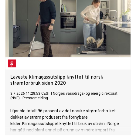
Laveste klimagassutslipp knyttet til norsk
strømforbruk siden 2020
3.7.2026 11:28:53 CEST
|
Norges vassdrags- og energidirektorat
(NVE)
|
Pressemelding
I fjor ble totalt 96 prosent av det norske strømforbruket
dekket av strøm produsert fra fornybare
kilder. Klimagassutslippet knyttet til bruk av strøm i Norge
har gått ned blant annet på grunn av mindre import fra