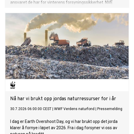
ansvaret de har for vinterens forsyningssikkerhet. NVE
følger utviklingen av kraftsituasjonen, i tett dialog med
Statnett. Om nødvendig vil NVE innføre en
rapporteringsordning for kraftprodusentene.
Nå har vi brukt opp jordas naturressurser for i år
30.7.2026 06:00:00 CEST
|
WWF Verdens naturfond
|
Pressemelding
I dag er Earth Overshoot Day, og vi har brukt opp det jorda
klarer å fornye i løpet av 2026. Fra i dag forsyner vi oss av