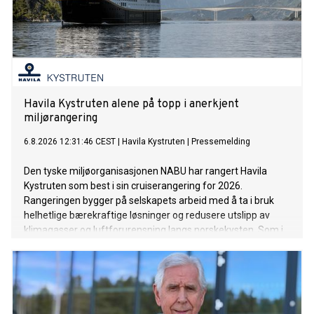
Havila Kystruten alene på topp i anerkjent
miljørangering
6.8.2026 12:31:46 CEST
|
Havila Kystruten
|
Pressemelding
Den tyske miljøorganisasjonen NABU har rangert Havila
Kystruten som best i sin cruiserangering for 2026.
Rangeringen bygger på selskapets arbeid med å ta i bruk
helhetlige bærekraftige løsninger og redusere utslipp av
klimagasser og luftforurensning langs norskekysten. Som i
fjor setter det norskeide rederiet standarden for
cruiseindustrien.