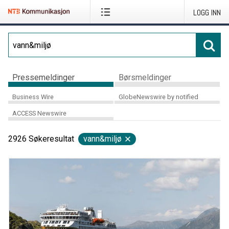
LOGG INN
Pressemeldinger
Børsmeldinger
Business Wire
GlobeNewswire by notified
ACCESS Newswire
2926
Søkeresultat
vann&miljø