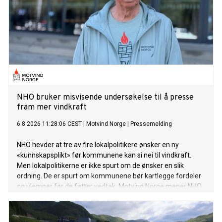
NHO bruker misvisende undersøkelse til å presse
fram mer vindkraft
6.8.2026 11:28:06 CEST
|
Motvind Norge
|
Pressemelding
NHO hevder at tre av fire lokalpolitikere ønsker en ny
«kunnskapsplikt» før kommunene kan si nei til vindkraft.
Men lokalpolitikerne er ikke spurt om de ønsker en slik
ordning. De er spurt om kommunene bør kartlegge fordeler
og ulemper før de fatter vedtak. Motvind Norge mener NHO
bruker et selvfølgelig svar til å legitimere mer statlig press
på kommunene.