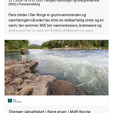
22.7.2026 14:19:37 CEST
|
Norges vassdrags- og energidirektorat
(NVE)
|
Pressemelding
Flere steder i Sør-Norge er grunnvannstanden og
vannføringen nå svært lav etter en nedbørfattig vinter og en
varm, tørr sommer. NVE ber vannverkseiere, brønneiere og
andre som tar ut vann om å følge utviklingen og være
forberedt på å gjøre vannbesparende tiltak om det ikke
kommer mye regn de neste ukene.
Stenger laksefisket i flere elver i Midt-Norge