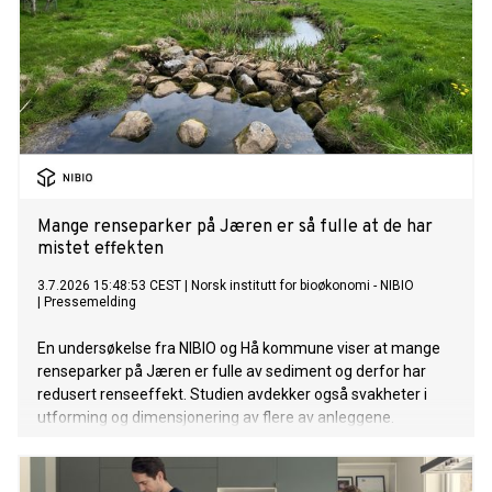
Mange renseparker på Jæren er så fulle at de har
mistet effekten
3.7.2026 15:48:53 CEST
|
Norsk institutt for bioøkonomi - NIBIO
|
Pressemelding
En undersøkelse fra NIBIO og Hå kommune viser at mange
renseparker på Jæren er fulle av sediment og derfor har
redusert renseeffekt. Studien avdekker også svakheter i
utforming og dimensjonering av flere av anleggene.