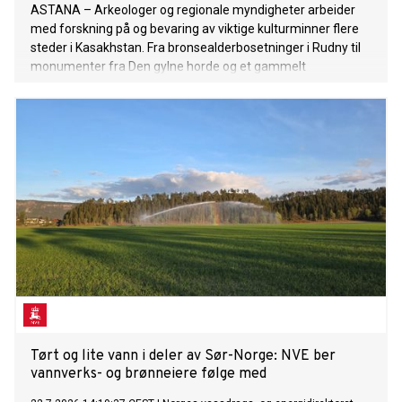
ASTANA – Arkeologer og regionale myndigheter arbeider
med forskning på og bevaring av viktige kulturminner flere
steder i Kasakhstan. Fra bronsealderbosetninger i Rudny til
monumenter fra Den gylne horde og et gammelt
handelsknutepunkt ved Det kaspiske hav, gir arbeidet ny
kunnskap om landets arkeologiske arv og bidrar til langsiktig
bevaring.
Tørt og lite vann i deler av Sør-Norge: NVE ber
vannverks- og brønneiere følge med