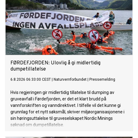
FØRDEFJORDEN: Ulovlig å gi midlertidig
dumpetillatelse
6.8.2026 06:33:00 CEST
|
Naturvernforbundet
|
Pressemelding
Hvis regjeringen gir midlertidig tillatelse til dumping av
gruveavfall i Førdefjorden, er det et klart brudd på
vannforskriften og vanndirektivet. I tilfelle vil det kunne gi
grunnlag for et nytt søksmål, skriver miljøorganisasjonene i
sin høringsuttalelse til gruveselskapet Nordic Minings
søknad om dumpetillatelse.