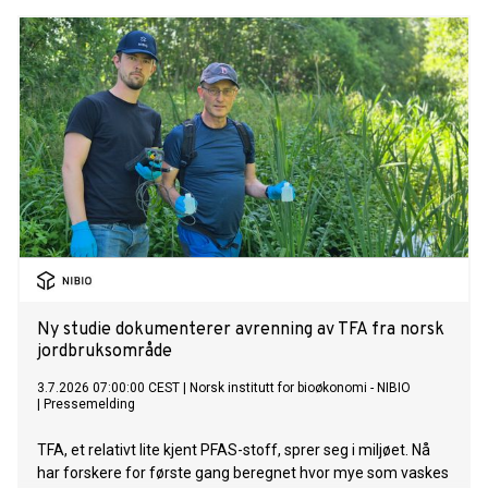
naboland med høyere andel kraftproduksjon med
klimautslipp. Det viser NVEs klimadeklarasjon for fysisk
levert strøm i 2025.
Ny studie dokumenterer avrenning av TFA fra norsk
jordbruksområde
3.7.2026 07:00:00 CEST
|
Norsk institutt for bioøkonomi - NIBIO
|
Pressemelding
TFA, et relativt lite kjent PFAS-stoff, sprer seg i miljøet. Nå
har forskere for første gang beregnet hvor mye som vaskes