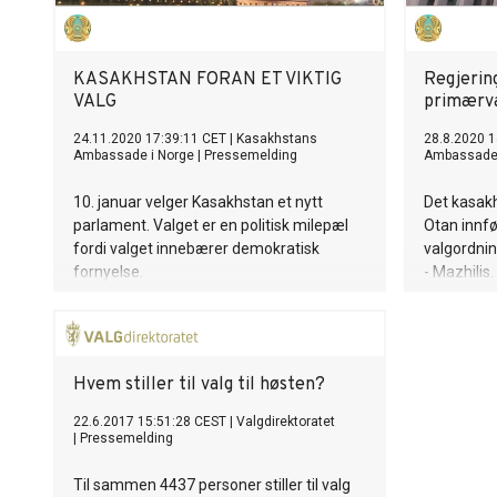
KASAKHSTAN FORAN ET VIKTIG
Regjerin
VALG
primærv
24.11.2020 17:39:11 CET
|
Kasakhstans
28.8.2020 1
Ambassade i Norge
|
Pressemelding
Ambassade 
10. januar velger Kasakhstan et nytt
Det kasakh
parlament. Valget er en politisk milepæl
Otan innfø
fordi valget innebærer demokratisk
valgordni
fornyelse.
- Mazhilis.
kandidater 
neste år. 
medlemmer.
siden 1999
Hvem stiller til valg til høsten?
22.6.2017 15:51:28 CEST
|
Valgdirektoratet
|
Pressemelding
Til sammen 4437 personer stiller til valg