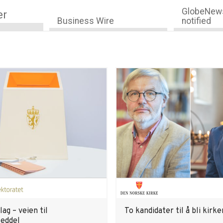
GlobeNews
er
Business Wire
notified
lag – veien til
To kandidater til å bli kirk
eddel