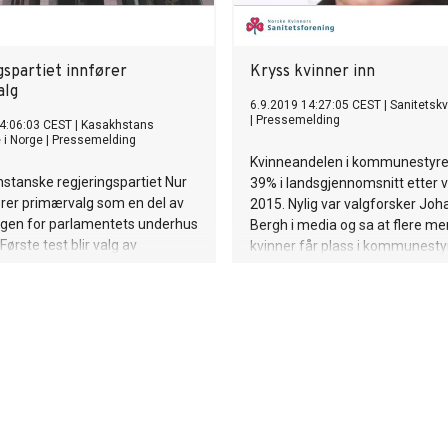
gspartiet innfører
Kryss kvinner inn
alg
6.9.2019 14:27:05 CEST
|
Sanitetsk
|
Pressemelding
4:06:03 CEST
|
Kasakhstans
i Norge
|
Pressemelding
Kvinneandelen i kommunestyre
stanske regjeringspartiet Nur
39% i landsgjennomsnitt etter v
rer primærvalg som en del av
2015. Nylig var valgforsker Jo
ngen for parlamentets underhus
Bergh i media og sa at flere m
 Første test blir valg av
kvinner får plass i kommunest
til ledige varaplasser i Mazhilis
grunn av kryss på valglistene. 
Nur Otan har over 700 000
største kvinneorganisasjon, No
 Dette partiet har styrt landet
Kvinners Sanitetsforening, opp
.
alle til å krysse inn dyktige kvinne
de folkevalgte i større grad gje
befolkningen.