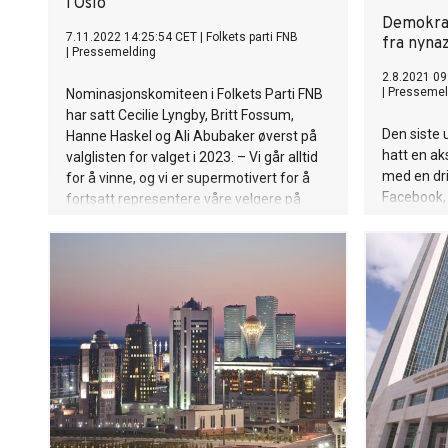
i Oslo
Demokrat
7.11.2022 14:25:54 CET
|
Folkets parti FNB
fra nynaz
|
Pressemelding
2.8.2021 09
|
Pressemel
Nominasjonskomiteen i Folkets Parti FNB
har satt Cecilie Lyngby, Britt Fossum,
Den siste 
Hanne Haskel og Ali Abubaker øverst på
hatt en a
valglisten for valget i 2023. – Vi går alltid
med en dr
for å vinne, og vi er supermotivert for å
Facebook, 
fortsatt representere våre velgere på
rekke fals
Oslo rådhus.
direkte til
i samarbe
svindleren
og miljøet
Johansen 
Alliansen.