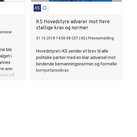
KS Hovedstyre advarer mot flere
statlige krav og normer
vinnene
31.10.2018 14:00:08 CET
|
KS
|
Pressemelding
ne ble
Hovedstyret i KS sender et brev til alle
alget i
politiske partier med en klar advarsel mot
hannes
bindende bemanningsnormer og formelle
enn enn
kompetansekrav.
yrene på
Norges
rske
fordrer nå
r, slik at
nspeiler