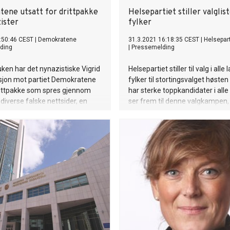
ene utsatt for drittpakke
Helsepartiet stiller valglist
ister
fylker
:50:46 CEST
|
Demokratene
31.3.2021 16:18:35 CEST
|
Helsepart
ding
|
Pressemelding
uken har det nynazistiske Vigrid
Helsepartiet stiller til valg i alle
ksjon mot partiet Demokratene
fylker til stortingsvalget høsten 
ittpakke som spres gjennom
har sterke toppkandidater i alle
diverse falske nettsider, en
ser frem til denne valgkampen, 
ke profiler og mailer sendt
nyvalgt partileder Erik Hexeberg
 politiske aktører. Aksjonen skjer
id med den ekskluderte
 Kim Steinar Kjerner Strømberg
 rundt Hans Jørgen Lysglimt
som leder enmannspartiet