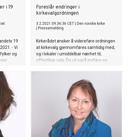
er i 19
Foreslår endringer i
kirkevalgordningen
iet
3.2.2021 09:36:36 CET
|
Den norske kirke
|
Pressemelding
 landets 19
Kirkerådet ønsker å videreføre ordningen
2021. - Vi
at kirkevalg gjennomføres samtidig med,
 fylker og
og i lokaler i umiddelbar nærhet til,
sier
offentlige valg. De vil også innføre en
.
justert ordning for valg til
bispedømmeråd. Saken sendes nå til
Kirkemøtet.