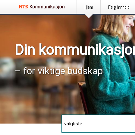
Hjem
Følg innhold
Din kommunikasjo
– for viktige budskap