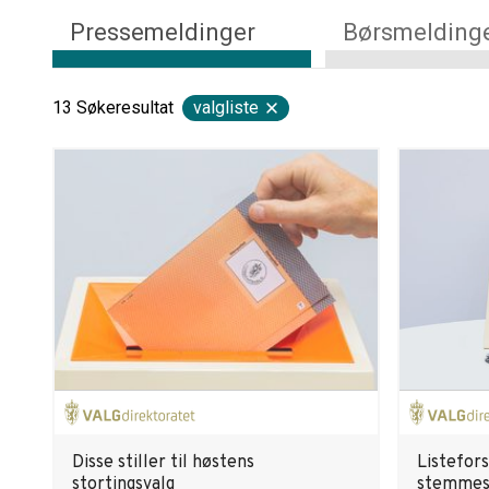
Pressemeldinger
Børsmelding
13
Søkeresultat
valgliste
Disse stiller til høstens
Listefors
stortingsvalg
stemmes