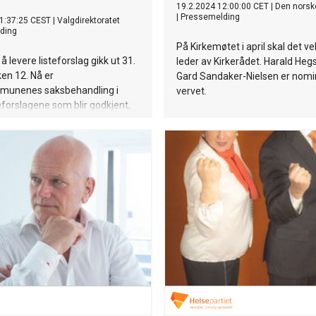
19.2.2024 12:00:00 CET
|
Den norske
|
Pressemelding
1:37:25 CEST
|
Valgdirektoratet
ding
På Kirkemøtet i april skal det ve
 å levere listeforslag gikk ut 31.
leder av Kirkerådet. Harald Heg
en 12. Nå er
Gard Sandaker-Nielsen er nomine
munenes saksbehandling i
vervet.
eforslagene som blir godkjent,
unnlaget for stemmesedlene til
lg.