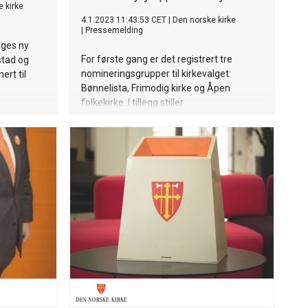
 kirke
4.1.2023 11:43:53 CET
|
Den norske kirke
|
Pressemelding
lges ny
For første gang er det registrert tre
stad og
nomineringsgrupper til kirkevalget:
rt til
Bønnelista, Frimodig kirke og Åpen
folkekirke. I tillegg stiller
Nominasjonskomiteens liste.