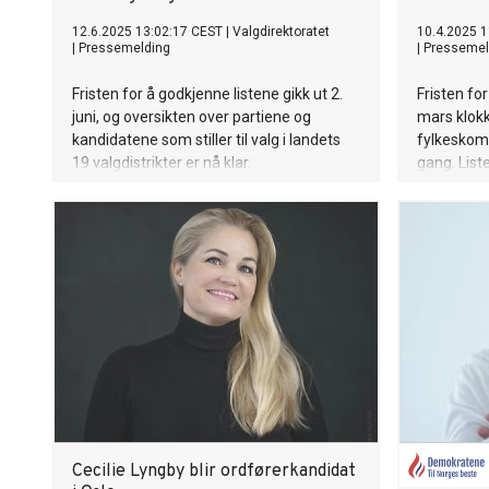
12.6.2025 13:02:17 CEST
|
Valgdirektoratet
10.4.2025 1
|
Pressemelding
|
Pressemel
Fristen for å godkjenne listene gikk ut 2.
Fristen for
juni, og oversikten over partiene og
mars klokk
kandidatene som stiller til valg i landets
fylkeskom
19 valgdistrikter er nå klar.
gang. List
danner gr
høstens va
Cecilie Lyngby blir ordførerkandidat