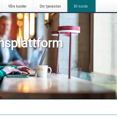
Våre kunder
Om tjenesten
Bli kunde
nsplattform