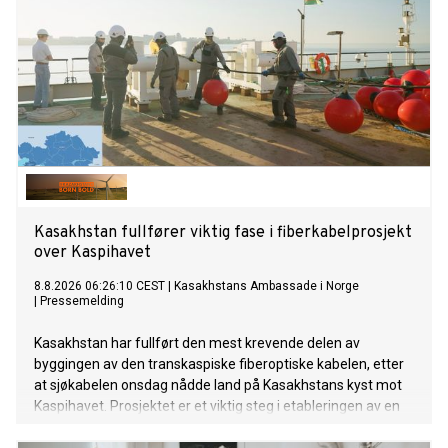
Kasakhstan fullfører viktig fase i fiberkabelprosjekt
over Kaspihavet
8.8.2026 06:26:10 CEST
|
Kasakhstans Ambassade i Norge
|
Pressemelding
Kasakhstan har fullført den mest krevende delen av
byggingen av den transkaspiske fiberoptiske kabelen, etter
at sjøkabelen onsdag nådde land på Kasakhstans kyst mot
Kaspihavet. Prosjektet er et viktig steg i etableringen av en
ny høyhastighets digital forbindelse mellom Asia og Europa.