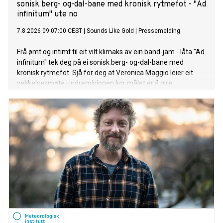
sonisk berg- og-dal-bane med kronisk rytmefot - "Ad
infinitum" ute no
7.8.2026 09:07:00 CEST
|
Sounds Like Gold
|
Pressemelding
Frå ømt og intimt til eit vilt klimaks av ein band-jam - låta "Ad
infinitum" tek deg på ei sonisk berg- og-dal-bane med
kronisk rytmefot. Sjå for deg at Veronica Maggio leier eit
vekkelsesmøte i indremisjonen kor målet er å gire
forsamlinga opp med pur glede og suggesjon. Liturgien til
den her seansen er Rotevatn sin tekst på arkaisk nynorsk, og
krinsar kring at jaget mot noko nytt og sjølvrealisérande er
ein uendeleg prosess. "Ad infinitum", frå Andreas Rotevatn
si komande plate "Mellom saltvatn og sola", er ute no!