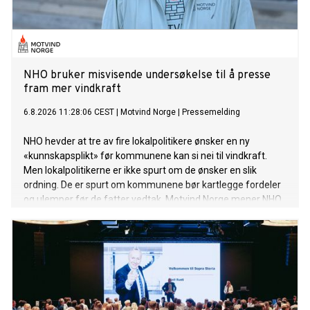
NHO bruker misvisende undersøkelse til å presse
fram mer vindkraft
6.8.2026 11:28:06 CEST
|
Motvind Norge
|
Pressemelding
NHO hevder at tre av fire lokalpolitikere ønsker en ny
«kunnskapsplikt» før kommunene kan si nei til vindkraft.
Men lokalpolitikerne er ikke spurt om de ønsker en slik
ordning. De er spurt om kommunene bør kartlegge fordeler
og ulemper før de fatter vedtak. Motvind Norge mener NHO
bruker et selvfølgelig svar til å legitimere mer statlig press
på kommunene.