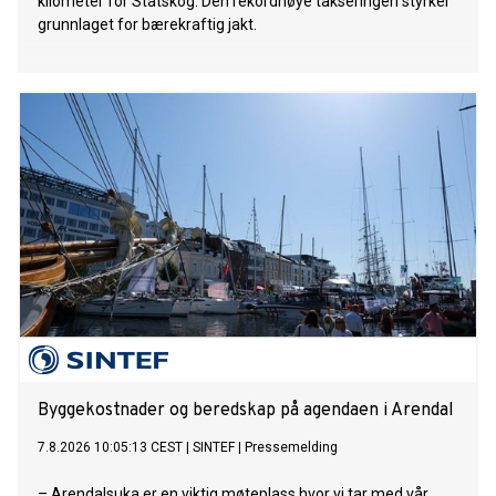
kilometer for Statskog. Den rekordhøye takseringen styrker
grunnlaget for bærekraftig jakt.
Byggekostnader og beredskap på agendaen i Arendal
7.8.2026 10:05:13 CEST
|
SINTEF
|
Pressemelding
– Arendalsuka er en viktig møteplass hvor vi tar med vår