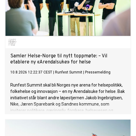
Samler Helse-Norge til nytt toppmøte: – Vil
etablere ny «Arendalsuke» for helse
10.8.2026 12:22:37 CEST
|
Runfest Summit
|
Pressemelding
Runfest Summit skal bli Norges nye arena for helsepolitikk,
folkehelse og innovasjon – en ny Arendalsuke for helse. Bak
initiativet står blant andre løpestjernen Jakob Ingebrigtsen,
Nike, Jæren Sparebank og Sandnes kommune, som
inviterer politikere, næringsliv, forskere, helsevesen og
idretten til et nytt nasjonalt toppmøte.