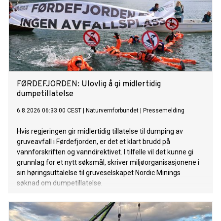
FØRDEFJORDEN: Ulovlig å gi midlertidig
dumpetillatelse
6.8.2026 06:33:00 CEST
|
Naturvernforbundet
|
Pressemelding
Hvis regjeringen gir midlertidig tillatelse til dumping av
gruveavfall i Førdefjorden, er det et klart brudd på
vannforskriften og vanndirektivet. I tilfelle vil det kunne gi
grunnlag for et nytt søksmål, skriver miljøorganisasjonene i
sin høringsuttalelse til gruveselskapet Nordic Minings
søknad om dumpetillatelse.