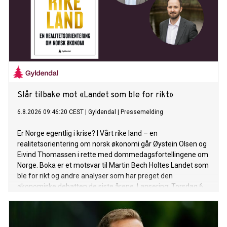
Slår tilbake mot «Landet som ble for rikt»
6.8.2026 09:46:20 CEST
|
Gyldendal
|
Pressemelding
Er Norge egentlig i krise? I Vårt rike land – en
realitetsorientering om norsk økonomi går Øystein Olsen og
Eivind Thomassen i rette med dommedagsfortellingene om
Norge. Boka er et motsvar til Martin Bech Holtes Landet som
ble for rikt og andre analyser som har preget den
økonomiske debatten de siste årene. Lansering: Torsdag 6.
august