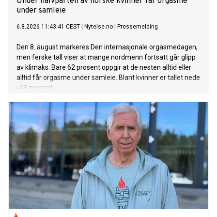
Under halvparten av norske kvinner får orgasme
under samleie
6.8.2026 11:43:41 CEST
|
Nytelse.no
|
Pressemelding
Den 8. august markeres Den internasjonale orgasmedagen,
men ferske tall viser at mange nordmenn fortsatt går glipp
av klimaks. Bare 62 prosent oppgir at de nesten alltid eller
alltid får orgasme under samleie. Blant kvinner er tallet nede
i 48 prosent.