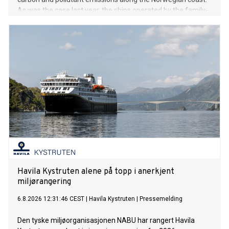
As was the case last year, the ships operated by the family-
run company are setting the benchmark for the cruise
industry.
Havila Kystruten alene på topp i anerkjent
miljørangering
6.8.2026 12:31:46 CEST
|
Havila Kystruten
|
Pressemelding
Den tyske miljøorganisasjonen NABU har rangert Havila