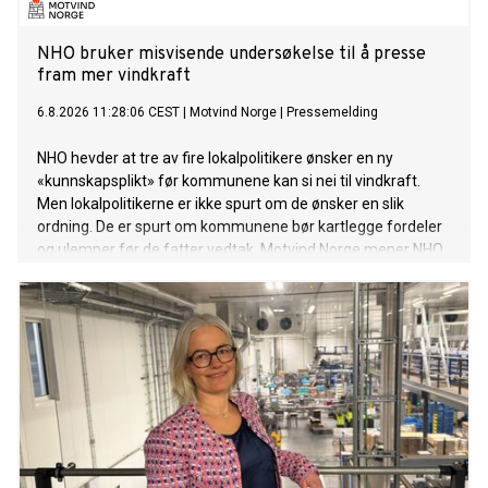
NHO bruker misvisende undersøkelse til å presse
fram mer vindkraft
6.8.2026 11:28:06 CEST
|
Motvind Norge
|
Pressemelding
NHO hevder at tre av fire lokalpolitikere ønsker en ny
«kunnskapsplikt» før kommunene kan si nei til vindkraft.
Men lokalpolitikerne er ikke spurt om de ønsker en slik
ordning. De er spurt om kommunene bør kartlegge fordeler
og ulemper før de fatter vedtak. Motvind Norge mener NHO
bruker et selvfølgelig svar til å legitimere mer statlig press
på kommunene.