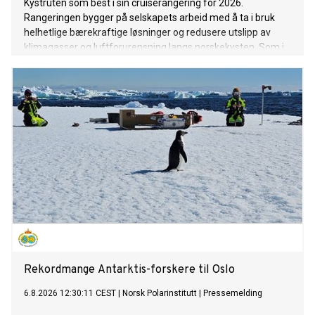
Kystruten som best i sin cruiserangering for 2026.
Rangeringen bygger på selskapets arbeid med å ta i bruk
helhetlige bærekraftige løsninger og redusere utslipp av
klimagasser og luftforurensning langs norskekysten. Som i
fjor setter det norskeide rederiet standarden for
cruiseindustrien.
Rekordmange Antarktis-forskere til Oslo
6.8.2026 12:30:11 CEST
|
Norsk Polarinstitutt
|
Pressemelding