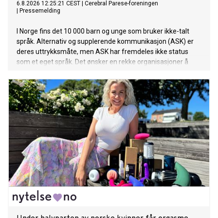
6.8.2026 12:25:21 CEST
|
Cerebral Parese-foreningen
|
Pressemelding
I Norge fins det 10 000 barn og unge som bruker ikke-talt
språk. Alternativ og supplerende kommunikasjon (ASK) er
deres uttrykksmåte, men ASK har fremdeles ikke status
som et eget språk. Det ønsker en rekke organisasjoner å
gjøre noe med.