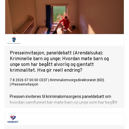
Presseinvitasjon, paneldebatt (Arendalsuka):
Kriminelle barn og unge: Hvordan møte barn og
unge som har begått alvorlig og gjentatt
kriminalitet. Hva gir reell endring?
7.8.2026 07:00:00 CEST
|
Kriminalomsorgsdirektoratet (KDI)
|
Presseinvitasjon
Pressen inviteres til kriminalomsorgens paneldebatt om
hvordan samfunnet bør møte barn og unge som har begått
alvorlig og gjentatt kriminalitet, basert på flere aktuelle saker
fra den senere tid.