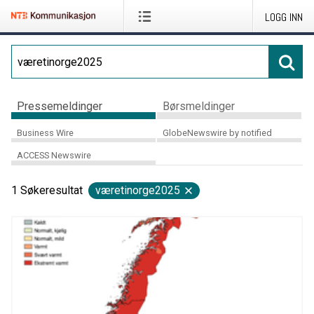
LOGG INN
Pressemeldinger
Børsmeldinger
Business Wire
GlobeNewswire by notified
ACCESS Newswire
1
Søkeresultat
væretinorge2025