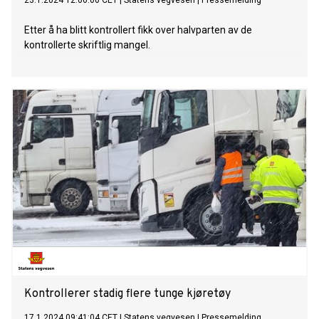
23.1.2024 12:00:00 CET
|
Statens vegvesen
|
Pressemelding
Etter å ha blitt kontrollert fikk over halvparten av de
kontrollerte skriftlig mangel.
Kontrollerer stadig flere tunge kjøretøy
17.1.2024 09:41:04 CET
|
Statens vegvesen
|
Pressemelding