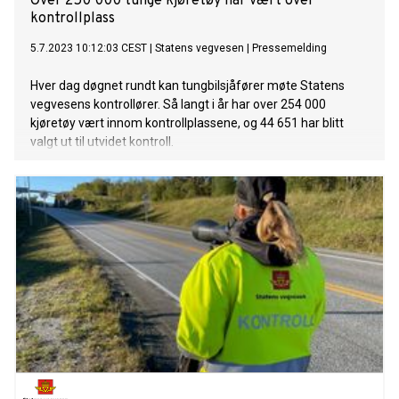
Over 250 000 tunge kjøretøy har vært over
kontrollplass
5.7.2023 10:12:03 CEST
|
Statens vegvesen
|
Pressemelding
Hver dag døgnet rundt kan tungbilsjåfører møte Statens
vegvesens kontrollører. Så langt i år har over 254 000
kjøretøy vært innom kontrollplassene, og 44 651 har blitt
valgt ut til utvidet kontroll.