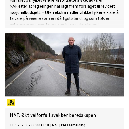
Forfallet på fylkesveiene vil fortsette å øke, advarer
NAF, etter at regjeringen har lagt frem forslaget til revidert
nasjonalbudsjett. – Uten ekstra midler vil ikke fylkene klare å
ta vare på veiene som er i dårligst stand, og som folk er
avhengige av i hverdagen, sier Ingunn Handagard,
pressesjef i NAF.
NAF: Økt veiforfall svekker beredskapen
11.5.2026 07:00:00 CEST
|
NAF
|
Pressemelding