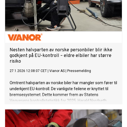
Nesten halvparten av norske personbiler blir ikke
godkjent på EU-kontroll – eldre elbiler har større
risiko
27.1.2026 12:08:07 CET
|
Vianor AS
|
Pressemelding
Omtrent halvparten av norske biler har mangler som fører til
underkjent EU-kontroll. De vanligste feilene er knyttet til
bremsesystemet. Dette kommer frem av Statens
Vegvesens kontrollstatistikk for 2025. Harald Nordseth,
bilservicesjef i Vianor, peker på for lite fysisk bruk av
bremsene og mangelfullt vedlikehold som sentrale årsaker
– særlig hos elbiler.