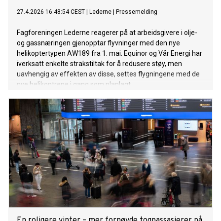
27.4.2026 16:48:54 CEST
|
Lederne
|
Pressemelding
Fagforeningen Lederne reagerer på at arbeidsgivere i olje-
og gassnæringen gjenopptar flyvninger med den nye
helikoptertypen AW189 fra 1. mai. Equinor og Vår Energi har
iverksatt enkelte strakstiltak for å redusere støy, men
uavhengig av effekten av disse, settes flygningene med de
nye helikoptrene i gang som planlagt.
En roligere vinter – mer fornøyde togpassasjerer på