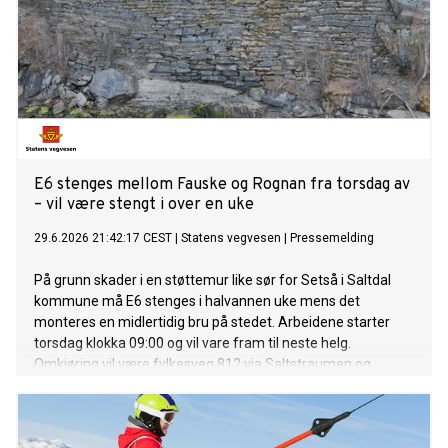
E6 stenges mellom Fauske og Rognan fra torsdag av
– vil være stengt i over en uke
29.6.2026 21:42:17 CEST
|
Statens vegvesen
|
Pressemelding
På grunn skader i en støttemur like sør for Setså i Saltdal
kommune må E6 stenges i halvannen uke mens det
monteres en midlertidig bru på stedet. Arbeidene starter
torsdag klokka 09:00 og vil vare fram til neste helg.
Omkjøring vil være fylkesveg 812 via Saltstraumen og
Misvær.