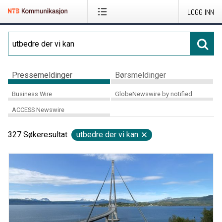
LOGG INN
Pressemeldinger
Børsmeldinger
Business Wire
GlobeNewswire by notified
ACCESS Newswire
327
Søkeresultat
utbedre der vi kan