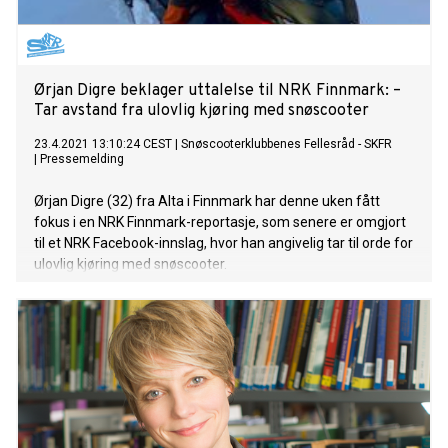
Ørjan Digre beklager uttalelse til NRK Finnmark: –
Tar avstand fra ulovlig kjøring med snøscooter
23.4.2021 13:10:24 CEST
|
Snøscooterklubbenes Fellesråd - SKFR
|
Pressemelding
Ørjan Digre (32) fra Alta i Finnmark har denne uken fått
fokus i en NRK Finnmark-reportasje, som senere er omgjort
til et NRK Facebook-innslag, hvor han angivelig tar til orde for
ulovlig kjøring med snøscooter.