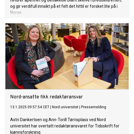
hindrer åpenhet og deltakelse blant skeive i breddeidretten,
og gir verdifull innsikt på et felt det hittil er forsket lite på i
Norge.
Nord-ansatte fikk redaktøransvar
13.1.2025 09:57:54 CET
|
Nord universitet
|
Pressemelding
Astri Dankertsen og Ann-Torill Tørrisplass ved Nord
universitet har overtatt redaktøransvaret for Tidsskrift for
kjønnsforskning.