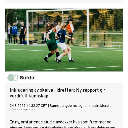
utgitt av British Council 25. september.
Inkludering av skeive i idretten: Ny rapport gir
verdifull kunnskap
24.3.2025 11:32:27 CET
|
Barne-, ungdoms- og familiedirektoratet
|
Pressemelding
En ny, omfattende studie avdekker hva som fremmer og