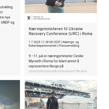
utvikling
rt
tre nye
, UNDP og
Næringsministeren til Ukraine
Recovery Conference (URC) i Roma
1.7.2025 11:38:08 CEST
|
Nærings- og
fiskeridepartementet
|
Pressemelding
9.–11. juli er næringsminister Cecilie
Myrseth i Roma for blant annet å
representere Norge på
gjenoppbyggingskonferansen Ukraine
Recovery Conference.