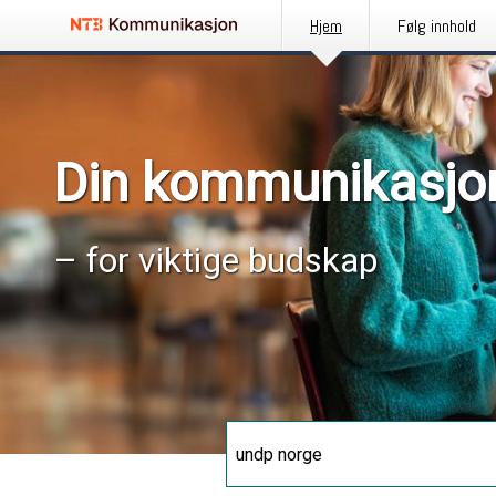
Hjem
Følg innhold
Din kommunikasjo
– for viktige budskap