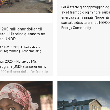
For å støtte gjenoppbygging og 
av et fremtidig og mindre sårba
energisystem, inngår Norge nå 
samarbeidsavtaler med NEFCO
Energy Community.
 200 millioner dollar til
ergi i Ukraina gjennom ny
med UNDP
1:18:01 CEST
|
United Nations
nt Programme
|
Pressemelding
juli 2025 – Norge og FNs
program (UNDP) lanserer en ny
200 millioner dollar for å støtte
nergisektor. Målet er både å
te krisebehov og bygge opp en
nergiframtid. Avtalen blir
 på gjenreisningskonferansen
 i Roma 10. juli.