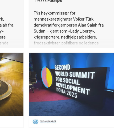
|
Presseinvitasjon
FNs høykommissær for
rk,
menneskerettigheter Volker Türk,
lah fra
demokratiforkjemperen Alaa Salah fra
y»,
Sudan – kjent som «Lady Liberty»,
ere,
krigsreportere, nødhjelpsarbeidere,
dende
fredsaktivister, politikere og ledende
 står på
konfliktforskere fra hele verden står på
feranse
scenen under årets Norad-konferanse
den 28. januar.