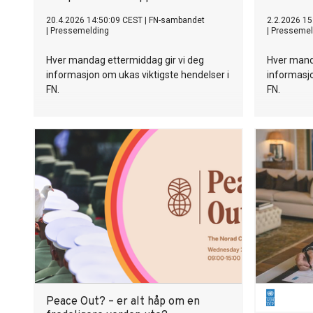
20.4.2026 14:50:09 CEST
|
FN-sambandet
2.2.2026 15
|
Pressemelding
|
Pressemel
Hver mandag ettermiddag gir vi deg
Hver mand
informasjon om ukas viktigste hendelser i
informasjo
FN.
FN.
Peace Out? – er alt håp om en