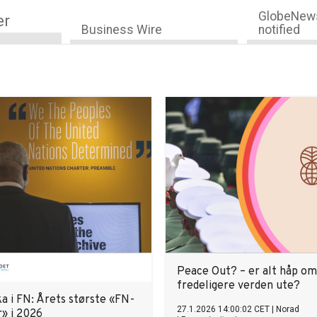
GlobeNews
er
Business Wire
notified
Peace Out? – er alt håp om
fredeligere verden ute?
a i FN: Årets største «FN-
27.1.2026 14:00:02 CET
|
Norad
r» i 2026