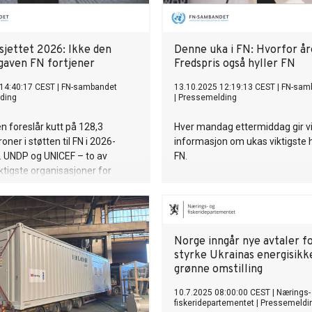
sjettet 2026: Ikke den
Denne uka i FN: Hvorfor år
gaven FN fortjener
Fredspris også hyller FN
 14:40:17 CEST
|
FN-sambandet
13.10.2025 12:19:13 CEST
|
FN-sam
ding
|
Pressemelding
n foreslår kutt på 128,3
Hver mandag ettermiddag gir v
roner i støtten til FN i 2026-
informasjon om ukas viktigste 
. UNDP og UNICEF – to av
FN.
ktigste organisasjoner for
 utvikling og barns rettigheter –
t rammet.
Norge inngår nye avtaler fo
styrke Ukrainas energisikk
grønne omstilling
10.7.2025 08:00:00 CEST
|
Nærings-
fiskeridepartementet
|
Pressemeldi