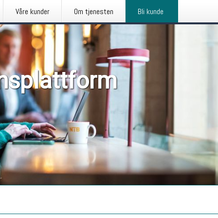
Våre kunder
Om tjenesten
Bli kunde
nsplattform