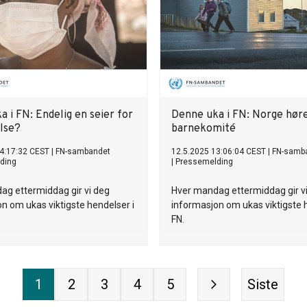
 i FN: Endelig en seier for
Denne uka i FN: Norge høre
else?
barnekomité
4:17:32 CEST
|
FN-sambandet
12.5.2025 13:06:04 CEST
|
FN-samb
ding
|
Pressemelding
ag ettermiddag gir vi deg
Hver mandag ettermiddag gir v
n om ukas viktigste hendelser i
informasjon om ukas viktigste 
FN.
1
2
3
4
5
Siste