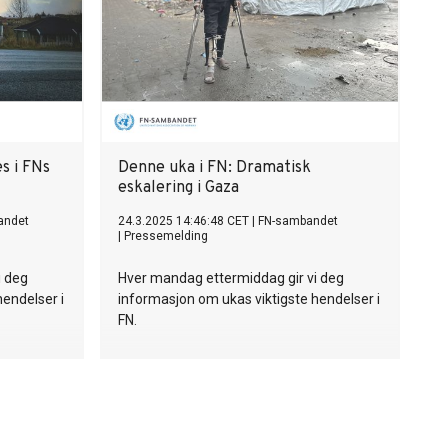
s i FNs
Denne uka i FN: Dramatisk
eskalering i Gaza
andet
24.3.2025 14:46:48 CET
|
FN-sambandet
|
Pressemelding
i deg
Hver mandag ettermiddag gir vi deg
hendelser i
informasjon om ukas viktigste hendelser i
FN.