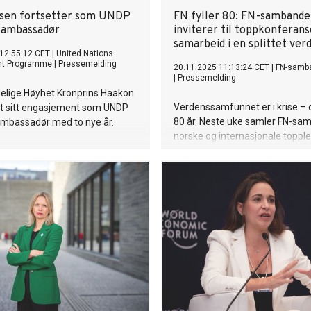
sen fortsetter som UNDP
FN fyller 80: FN-sambande
-ambassadør
inviterer til toppkonferan
samarbeid i en splittet ver
12:55:12 CET
|
United Nations
nt Programme
|
Pressemelding
20.11.2025 11:13:24 CET
|
FN-samb
|
Pressemelding
elige Høyhet Kronprins Haakon
Verdenssamfunnet er i krise – o
et sitt engasjement som UNDP
80 år. Neste uke samler FN-sa
ambassadør med to nye år.
norske og internasjonale topple
diskutere hvordan internasjonal
samarbeid kan bevares og forny
preget av uro og polarisering.