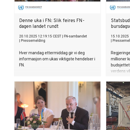
Denne uka i FN: Slik feires FN-
Statsbud
dagen landet rundt
bursdags
20.10.2025 12:19:15 CEST
|
FN-sambandet
15.10.2025
|
Pressemelding
|
Pressemel
Hver mandag ettermiddag gir vi deg
Regjeringe
informasjon om ukas viktigste hendelser i
millioner k
FN.
budsjettet
verdens vi
bærekraft,
er hardes