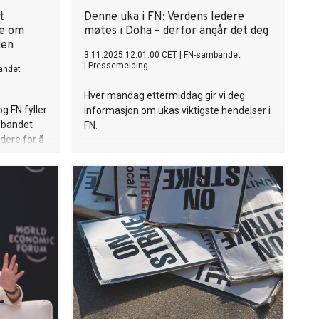
t
Denne uka i FN: Verdens ledere
se om
møtes i Doha – derfor angår det deg
den
3.11.2025 12:01:00 CET
|
FN-sambandet
|
Pressemelding
andet
Hver mandag ettermiddag gir vi deg
g FN fyller
informasjon om ukas viktigste hendelser i
mbandet
FN.
dere for å
t
es i en tid