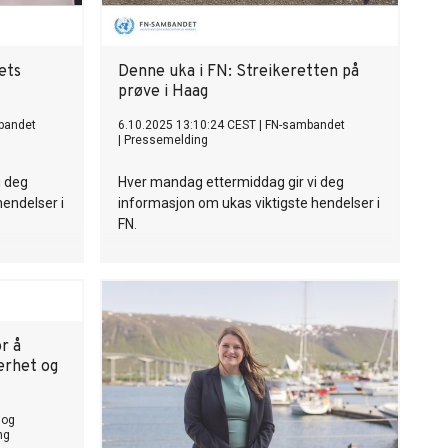
ets
Denne uka i FN: Streikeretten på
prøve i Haag
bandet
6.10.2025 13:10:24 CEST
|
FN-sambandet
|
Pressemelding
i deg
Hver mandag ettermiddag gir vi deg
hendelser i
informasjon om ukas viktigste hendelser i
FN.
r å
erhet og
 og
ng