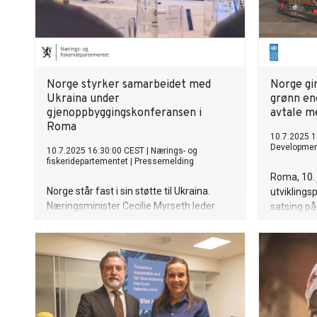
Norge styrker samarbeidet med
Norge gir
Ukraina under
grønn en
gjenoppbyggingskonferansen i
avtale 
Roma
10.7.2025 1
Developme
10.7.2025 16:30:00 CEST
|
Nærings- og
fiskeridepartementet
|
Pressemelding
Roma, 10. 
Norge står fast i sin støtte til Ukraina.
utviklings
Næringsminister Cecilie Myrseth leder
satsing på 
den norske delegasjonen til Ukraine
Ukrainas e
Recovery Conference (URC) som i år
møte akut
finner sted i Roma 9.–11. juli. Med til
grønnere e
Roma er representanter fra næringsliv og
annonsert
sivilsamfunnet.
for Ukraina