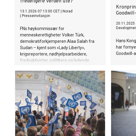
fredeligere verden ute?
Kronprin
13.1.2026 07:13:00 CET
|
Norad
Goodwill
|
Presseinvitasjon
20.11.2025 
Developme
FNs høykommissær for
menneskerettigheter Volker Türk,
Hans Kong
demokratiforkjemperen Alaa Salah fra
har forny
Sudan – kjent som «Lady Liberty»,
Goodwill-
krigsreportere, nødhjelpsarbeidere,
fredsaktivister, politikere og ledende
konfliktforskere fra hele verden står på
scenen under årets Norad-konferanse
den 28. januar.