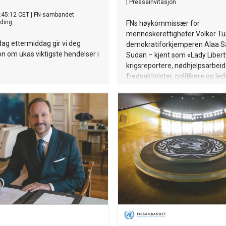
|
Presseinvitasjon
:45:12 CET
|
FN-sambandet
ding
FNs høykommissær for
menneskerettigheter Volker Tü
ag ettermiddag gir vi deg
demokratiforkjemperen Alaa Sa
n om ukas viktigste hendelser i
Sudan – kjent som «Lady Libert
krigsreportere, nødhjelpsarbeid
fredsaktivister, politikere og le
konfliktforskere fra hele verden
scenen under årets Norad-kon
onsdag 28. januar.