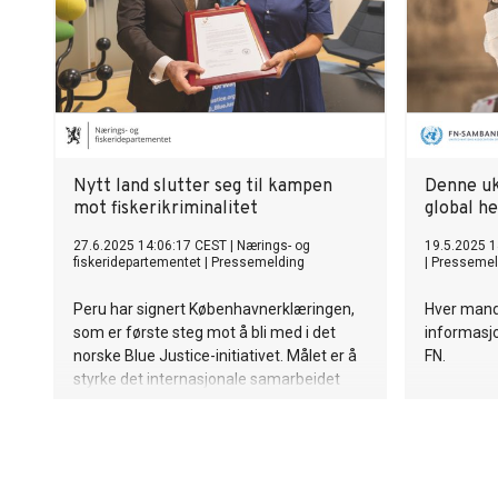
Nytt land slutter seg til kampen
Denne uka
mot fiskerikriminalitet
global h
27.6.2025 14:06:17 CEST
|
Nærings- og
19.5.2025 1
fiskeridepartementet
|
Pressemelding
|
Pressemel
Peru har signert Københavnerklæringen,
Hver mand
som er første steg mot å bli med i det
informasjo
norske Blue Justice-initiativet. Målet er å
FN.
styrke det internasjonale samarbeidet
mot fiskerikriminalitet. Med Peru på laget
er det nå 61 land som støtter initiativet.