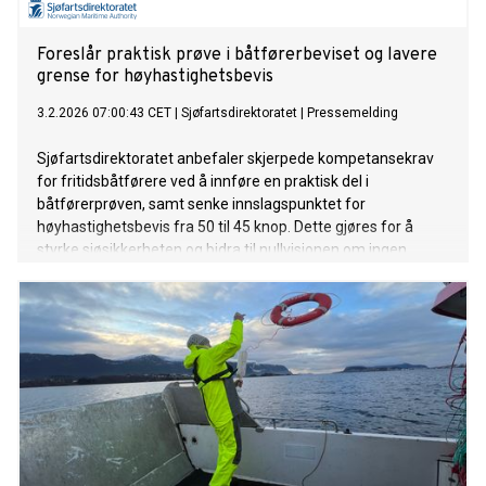
Foreslår praktisk prøve i båtførerbeviset og lavere
grense for høyhastighetsbevis
3.2.2026 07:00:43 CET
|
Sjøfartsdirektoratet
|
Pressemelding
Sjøfartsdirektoratet anbefaler skjerpede kompetansekrav
for fritidsbåtførere ved å innføre en praktisk del i
båtførerprøven, samt senke innslagspunktet for
høyhastighetsbevis fra 50 til 45 knop. Dette gjøres for å
styrke sjøsikkerheten og bidra til nullvisjonen om ingen
omkomne eller hardt skadde ved bruk av fritidsfartøy.