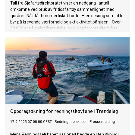
Tall fra Sjøfartsdirektoratet viser en nedgang i antall
omkomne ved bruk av fritidsfartøy sammenlignet med
fjoråret. Nå står hummerfisket for tur – en sesong som ofte
byr på krevende værforhold og økt aktivitet på sjøen. -Over
20.000 er påmeldt årets fiske, og vi oppfordrer alle til å ta
sikkerheten på største alvor slik at alle kommer trygt hjem,
sier sjøfartsdirektør Alf Tore Sørheim.
Oppdragsøkning for redningsskøytene i Trøndelag
17.9.2025 07:00:00 CEST
|
Redningsselskapet
|
Pressemelding
Mens Redningsselskapet nasjonalt hadde en liten økning i