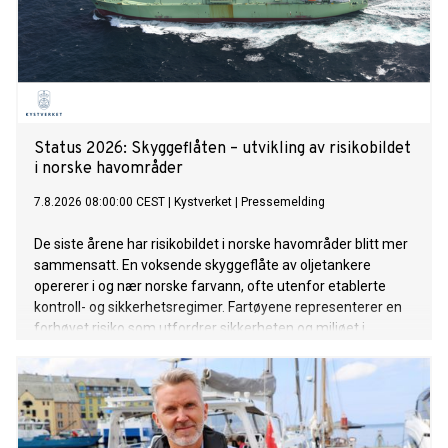
Status 2026: Skyggeflåten – utvikling av risikobildet
i ­norske ­havområder
7.8.2026 08:00:00 CEST
|
Kystverket
|
Pressemelding
De siste årene har risikobildet i norske havområder blitt mer
­sammensatt. En voksende skyggeflåte av oljetankere
opererer i og nær norske farvann, ofte utenfor etablerte
kontroll- og sikkerhets­regimer. Fartøyene representerer en
forhøyet risiko som utfordrer sikkerheten og miljøet i
europeiske farvann. Dette er en ny normal som vi må
tilpasse oss og som vi følger nøye med på utviklingen av.