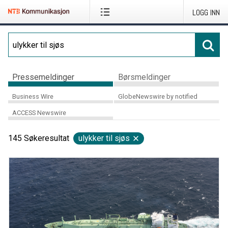
LOGG INN
Pressemeldinger
Børsmeldinger
Business Wire
GlobeNewswire by notified
ACCESS Newswire
145
Søkeresultat
ulykker til sjøs