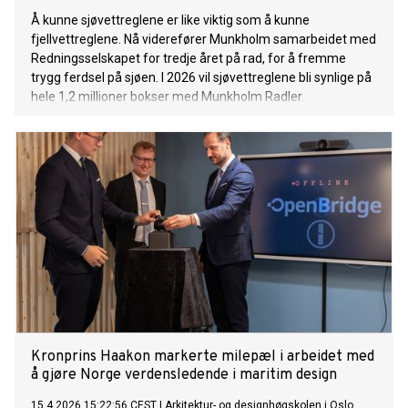
Å kunne sjøvettreglene er like viktig som å kunne
fjellvettreglene. Nå viderefører Munkholm samarbeidet med
Redningsselskapet for tredje året på rad, for å fremme
trygg ferdsel på sjøen. I 2026 vil sjøvettreglene bli synlige på
hele 1,2 millioner bokser med Munkholm Radler.
Kronprins Haakon markerte milepæl i arbeidet med
å gjøre Norge verdensledende i maritim design
15.4.2026 15:22:56 CEST
|
Arkitektur- og designhøgskolen i Oslo