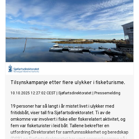
Tilsynskampanje etter flere ulykker i fisketurisme.
10.10.2025 12:27:02 CEST
|
Sjøfartsdirektoratet
|
Pressemelding
19 personer har så langt i år mistet livet i ulykker med
fritidsbåt, viser tall fra Sjøfartsdirektoratet. Ti av de
omkomne var involvert i fiske eller fiskerelatert aktivitet, og
fem var fisketurister i leid båt. Tallene bekrefter en
utfordring Direktoratet for samfunnssikkerhet og beredskap
(DSB) og Sjøfartsdirektoratet har vært oppmerksomme på i