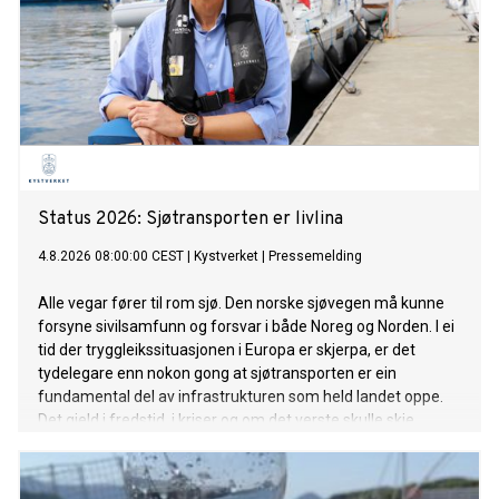
Status 2026: Sjøtransporten er livlina
4.8.2026 08:00:00 CEST
|
Kystverket
|
Pressemelding
Alle vegar fører til rom sjø. Den norske sjøvegen må kunne
forsyne sivilsamfunn og forsvar i både Noreg og Norden. I ei
tid der tryggleikssituasjonen i Europa er skjerpa, er det
tydelegare enn nokon gong at sjøtransporten er ein
fundamental del av infrastrukturen som held landet oppe.
Det gjeld i fredstid, i kriser og om det verste skulle skje.