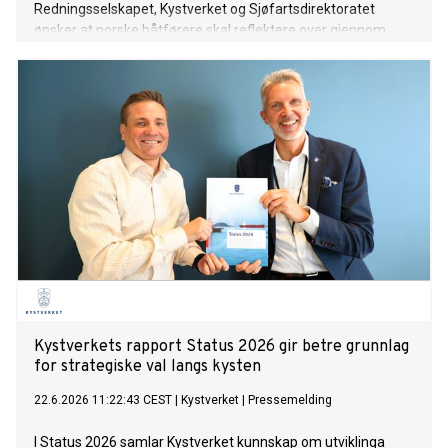
Redningsselskapet, Kystverket og Sjøfartsdirektoratet
ønsker at norske båtførere skal reflektere over gjennom
årets Løft blikket-kampanje.
Kystverkets rapport Status 2026 gir betre grunnlag
for strategiske val langs kysten
22.6.2026 11:22:43 CEST
|
Kystverket
|
Pressemelding
I Status 2026 samlar Kystverket kunnskap om utviklinga