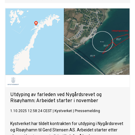
flere år. Nå er DSB igang med tilsyn rettet mot utleie til
fisketurister i samarbeid med Sjøfartsdirektoratet.
Utdyping av farleden ved Nygårdsrevet og
Risøyhamn: Arbeidet starter i november
1.10.2025 12:58:24 CEST
|
Kystverket
|
Pressemelding
Kystverket har tildelt kontrakten for utdyping i Nygårdsrevet
og Risøyhamn til Gerd Stensen AS. Arbeidet starter etter