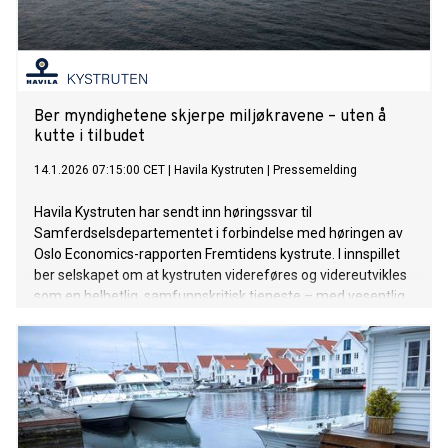
Ber myndighetene skjerpe miljøkravene – uten å
kutte i tilbudet
14.1.2026 07:15:00 CET
|
Havila Kystruten
|
Pressemelding
Havila Kystruten har sendt inn høringssvar til
Samferdselsdepartementet i forbindelse med høringen av
Oslo Economics-rapporten Fremtidens kystrute. I innspillet
ber selskapet om at kystruten videreføres og videreutvikles
som en helhetlig, samfunnskritisk tjeneste – med vesentlig
strengere klima- og miljøkrav fra første dag i neste
avtaleperiode.