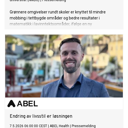
universitet (NMBU)
|
Pressemelding
Grønnere omgivelser rundt skoler er knyttet til mindre
mobbing i tettbygde områder og bedre resultater i
matematikk i lavinntektsområder, ifølge en ny
landsdekkende norsk studie som omfatter nesten hele
grunnskolen.
Endring av livsstil er løsningen
7.5.2026 06:00:00 CEST
|
ABEL Health
|
Pressemelding