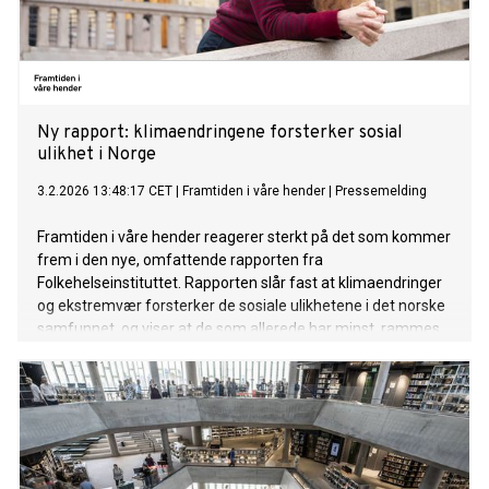
Ny rapport: klimaendringene forsterker sosial
ulikhet i Norge
3.2.2026 13:48:17 CET
|
Framtiden i våre hender
|
Pressemelding
Framtiden i våre hender reagerer sterkt på det som kommer
frem i den nye, omfattende rapporten fra
Folkehelseinstituttet. Rapporten slår fast at klimaendringer
og ekstremvær forsterker de sosiale ulikhetene i det norske
samfunnet, og viser at de som allerede har minst, rammes
hardest når flom, hetebølger og stormer treffer.