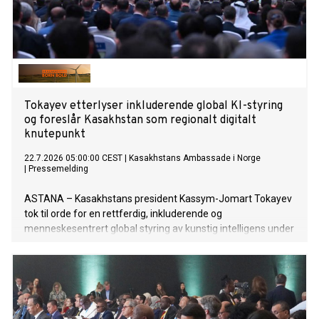
Tokayev etterlyser inkluderende global KI-styring
og foreslår Kasakhstan som regionalt digitalt
knutepunkt
22.7.2026 05:00:00 CEST
|
Kasakhstans Ambassade i Norge
|
Pressemelding
ASTANA – Kasakhstans president Kassym-Jomart Tokayev
tok til orde for en rettferdig, inkluderende og
menneskesentrert global styring av kunstig intelligens under
åpningen av Verdenskonferansen om kunstig intelligens
(WAIC) 2026 i Shanghai 17. juli. Han oppfordret til styrket
internasjonalt samarbeid og lanserte nye initiativer for å
fremme utviklingen og reguleringen av kunstig intelligens
samt styrke digital samhandling.