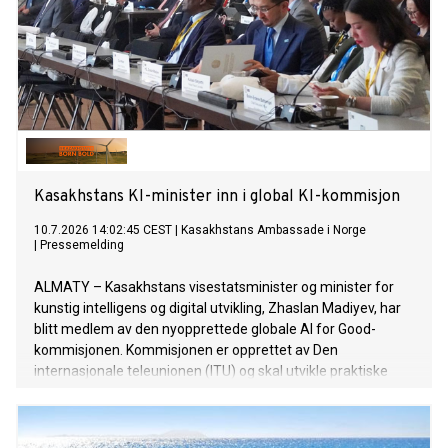
Kasakhstans KI-minister inn i global KI-kommisjon
10.7.2026 14:02:45 CEST
|
Kasakhstans Ambassade i Norge
|
Pressemelding
ALMATY – Kasakhstans visestatsminister og minister for
kunstig intelligens og digital utvikling, Zhaslan Madiyev, har
blitt medlem av den nyopprettede globale AI for Good-
kommisjonen. Kommisjonen er opprettet av Den
internasjonale teleunionen (ITU) og skal utvikle praktiske
løsninger for utvikling og styring av kunstig intelligens (KI).