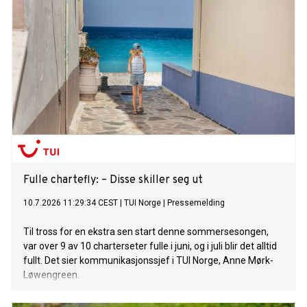
Fulle chartefly: – Disse skiller seg ut
10.7.2026 11:29:34 CEST
|
TUI Norge
|
Pressemelding
Til tross for en ekstra sen start denne sommersesongen,
var over 9 av 10 charterseter fulle i juni, og i juli blir det alltid
fullt. Det sier kommunikasjonssjef i TUI Norge, Anne Mørk-
Løwengreen.