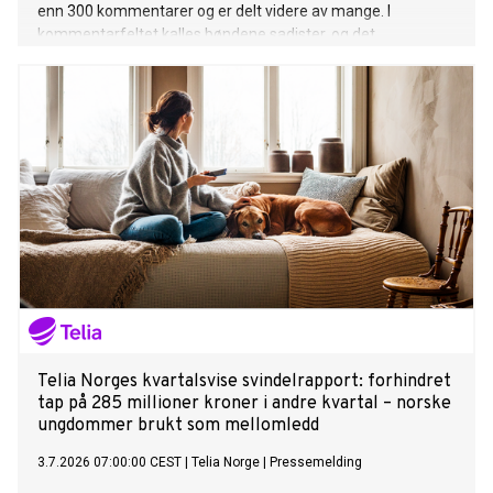
enn 300 kommentarer og er delt videre av mange. I
kommentarfeltet kalles bøndene sadister, og det
oppfordres til vold. Den norske samfunnsdebatten har
denne våren prøvd å forstå netthets og sinne. Her ser vi
hvordan det skapes.
Telia Norges kvartalsvise svindelrapport: forhindret
tap på 285 millioner kroner i andre kvartal – norske
ungdommer brukt som mellomledd
3.7.2026 07:00:00 CEST
|
Telia Norge
|
Pressemelding