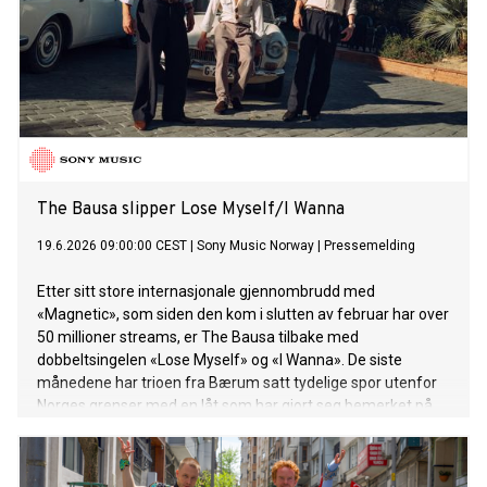
The Bausa slipper Lose Myself/I Wanna
19.6.2026 09:00:00 CEST
|
Sony Music Norway
|
Pressemelding
Etter sitt store internasjonale gjennombrudd med
«Magnetic», som siden den kom i slutten av februar har over
50 millioner streams, er The Bausa tilbake med
dobbeltsingelen «Lose Myself» og «I Wanna». De siste
månedene har trioen fra Bærum satt tydelige spor utenfor
Norges grenser med en låt som har gjort seg bemerket på
hitlister, radiostasjoner og dansegulv over hele verden.