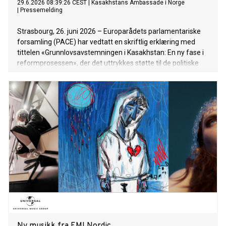
29.6.2026 08:39:26 CEST
|
Kasakhstans Ambassade i Norge
|
Pressemelding
Strasbourg, 26. juni 2026 – Europarådets parlamentariske
forsamling (PACE) har vedtatt en skriftlig erklæring med
tittelen «Grunnlovsavstemningen i Kasakhstan: En ny fase i
reformprosessen», der det uttrykkes støtte til de politiske
reformene som er igangsatt i Republikken Kasakhstan etter
den landsomfattende folkeavstemningen som ble avholdt
15. mars 2026 (https://pace.coe.int/en/files/36245).