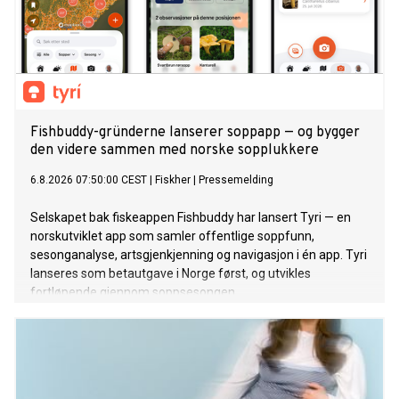
Fishbuddy-gründerne lanserer soppapp — og bygger
den videre sammen med norske sopplukkere
6.8.2026 07:50:00 CEST
|
Fiskher
|
Pressemelding
Selskapet bak fiskeappen Fishbuddy har lansert Tyri — en
norskutviklet app som samler offentlige soppfunn,
sesonganalyse, artsgjenkjenning og navigasjon i én app. Tyri
lanseres som betautgave i Norge først, og utvikles
fortløpende gjennom soppsesongen.