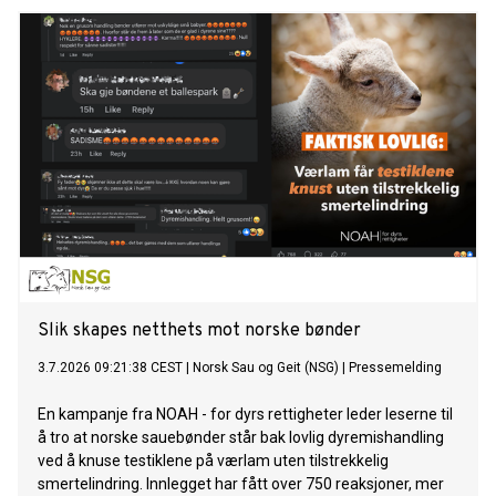
Slik skapes netthets mot norske bønder
3.7.2026 09:21:38 CEST
|
Norsk Sau og Geit (NSG)
|
Pressemelding
En kampanje fra NOAH - for dyrs rettigheter leder leserne til
å tro at norske sauebønder står bak lovlig dyremishandling
ved å knuse testiklene på værlam uten tilstrekkelig
smertelindring. Innlegget har fått over 750 reaksjoner, mer