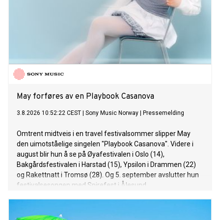
May forføres av en Playbook Casanova
3.8.2026 10:52:22 CEST
|
Sony Music Norway
|
Pressemelding
Omtrent midtveis i en travel festivalsommer slipper May
den uimotståelige singelen "Playbook Casanova". Videre i
august blir hun å se på Øyafestivalen i Oslo (14),
Bakgårdsfestivalen i Harstad (15), Ypsilon i Drammen (22)
og Rakettnatt i Tromsø (28). Og 5. september avslutter hun
festivalsesongen med Spirefest i Ålesund.