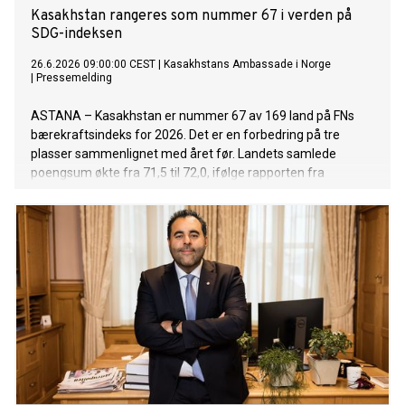
Kasakhstan rangeres som nummer 67 i verden på
SDG-indeksen
26.6.2026 09:00:00 CEST
|
Kasakhstans Ambassade i Norge
|
Pressemelding
ASTANA – Kasakhstan er nummer 67 av 169 land på FNs
bærekraftsindeks for 2026. Det er en forbedring på tre
plasser sammenlignet med året før. Landets samlede
poengsum økte fra 71,5 til 72,0, ifølge rapporten fra
Sustainable Development Solutions Network (SDSN).