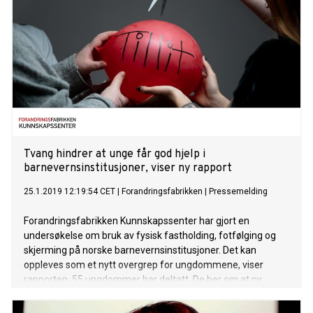
Tvang hindrer at unge får god hjelp i
barnevernsinstitusjoner, viser ny rapport
25.1.2019 12:19:54 CET
|
Forandringsfabrikken
|
Pressemelding
Forandringsfabrikken Kunnskapssenter har gjort en
undersøkelse om bruk av fysisk fastholding, fotfølging og
skjerming på norske barnevernsinstitusjoner. Det kan
oppleves som et nytt overgrep for ungdommene, viser
rapporten. 55 ungdommer har deltatt. De ber om at ny
barnevernlov sikrer at tvangsbruk ikke påfører unge nye
traumer.