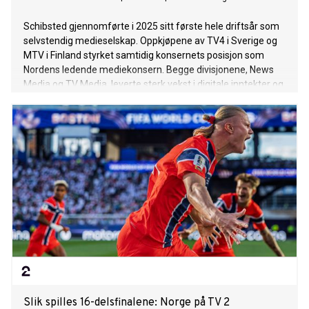
Schibsted gjennomførte i 2025 sitt første hele driftsår som
selvstendig medieselskap. Oppkjøpene av TV4 i Sverige og
MTV i Finland styrket samtidig konsernets posisjon som
Nordens ledende mediekonsern. Begge divisjonene, News
Media og TV Media, leverte sterk vekst i digitale inntekter og
betydelig forbedret lønnsomhet gjennom året.
Slik spilles 16-delsfinalene: Norge på TV 2