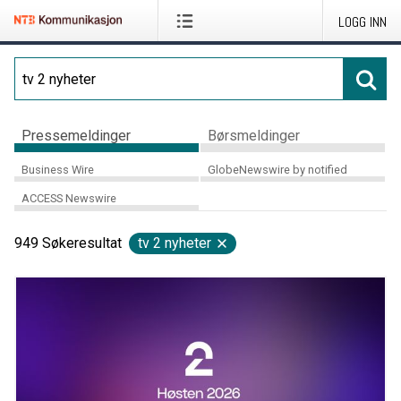
LOGG INN
Pressemeldinger
Børsmeldinger
Business Wire
GlobeNewswire by notified
ACCESS Newswire
949
Søkeresultat
tv 2 nyheter