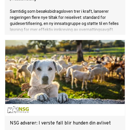
Samtidig som besøksbidragsloven trer i kraft, lanserer
regjeringen flere nye tiltak for reiselivet: standard for
guidesertifisering, en ny innsatsgruppe og støtte til en felles
løsning for mer effektiv innkreving av overnattingsavgift.
NSG advarer: I verste fall blir hunden din avlivet