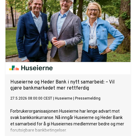
millioner euro. Dette er den største ordren VARD noensinne
har sikret for ett enkelt fartøy, og samtidig den største
ordren av sitt slag kontrahert i Norge.
Huseierne og Heder Bank i nytt samarbeid: – Vil
gjøre bankmarkedet mer rettferdig
27.5.2026 08:00:00 CEST
|
Huseierne
|
Pressemelding
Forbrukerorganisasjonen Huseierne har lenge advart mot
svak bankkonkurranse. Nå inngår Huseierne og Heder Bank
et samarbeid for å gi Huseiernes medlemmer bedre og mer
forutsigbare bankbetingelser.