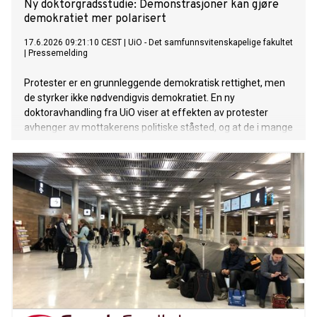
Ny doktorgradsstudie: Demonstrasjoner kan gjøre
demokratiet mer polarisert
17.6.2026 09:21:10 CEST
|
UiO - Det samfunnsvitenskapelige fakultet
|
Pressemelding
Protester er en grunnleggende demokratisk rettighet, men
de styrker ikke nødvendigvis demokratiet. En ny
doktoravhandling fra UiO viser at effekten av protester
avhenger av mottakerens politiske ståsted, og at de i mange
tilfeller kan bidra til økt polarisering snarere enn bredere
demokratisk mobilisering.