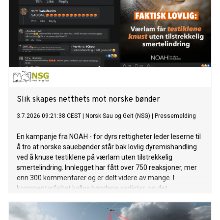
Slik skapes netthets mot norske bønder
3.7.2026 09:21:38 CEST
|
Norsk Sau og Geit (NSG)
|
Pressemelding
En kampanje fra NOAH - for dyrs rettigheter leder leserne til
å tro at norske sauebønder står bak lovlig dyremishandling
ved å knuse testiklene på værlam uten tilstrekkelig
smertelindring. Innlegget har fått over 750 reaksjoner, mer
enn 300 kommentarer og er delt videre av mange. I
kommentarfeltet kalles bøndene sadister, og det
oppfordres til vold. Den norske samfunnsdebatten har
denne våren prøvd å forstå netthets og sinne. Her ser vi
hvordan det skapes.