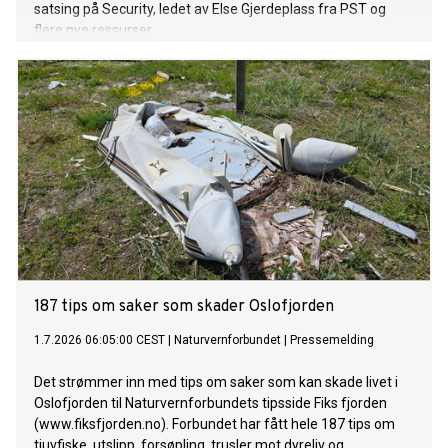
satsing på Security, ledet av Else Gjerdeplass fra PST og
flere nye ressurser.
187 tips om saker som skader Oslofjorden
1.7.2026 06:05:00 CEST
|
Naturvernforbundet
|
Pressemelding
Det strømmer inn med tips om saker som kan skade livet i
Oslofjorden til Naturvernforbundets tipsside Fiks fjorden
(www.fiksfjorden.no). Forbundet har fått hele 187 tips om
tjuvfiske, utslipp, forsøpling, trusler mot dyreliv og