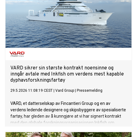
VARD sikrer sin største kontrakt noensinne og
inngår avtale med Inkfish om verdens mest kapable
dyphavsforskningsfartøy
29.5.2026 11:08:19 CEST
|
Vard Group
|
Pressemelding
VARD, et datterselskap av Fincantieri Group og en av
verdens ledende designere og skipsbyggere av spesialiserte
fartøy, har gleden av å kunngjøre at vi har signert kontrakt
med den globale forskningsorganisasjonen Inkfish om
design og bygging av et banebrytende forskningsfartøy av
designet VARD 9 42. Kontraktsverdien er på nær 700