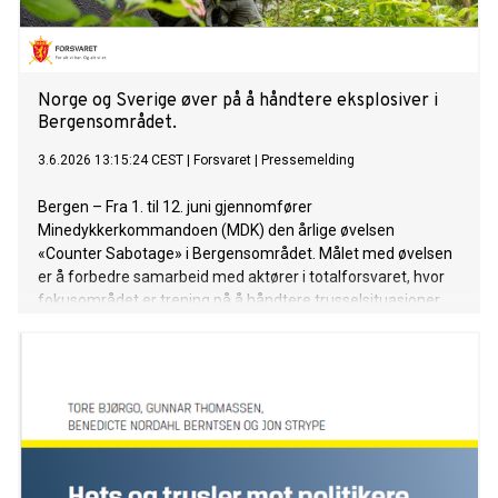
Norge og Sverige øver på å håndtere eksplosiver i
Bergensområdet.
3.6.2026 13:15:24 CEST
|
Forsvaret
|
Pressemelding
Bergen – Fra 1. til 12. juni gjennomfører
Minedykkerkommandoen (MDK) den årlige øvelsen
«Counter Sabotage» i Bergensområdet. Målet med øvelsen
er å forbedre samarbeid med aktører i totalforsvaret, hvor
fokusområdet er trening på å håndtere trusselsituasjoner
med eksplosjoner både land og i sjø.