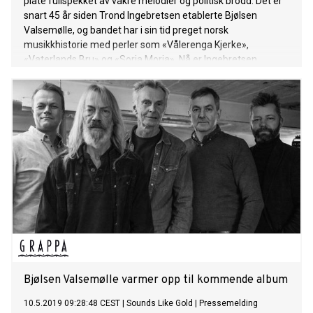
plate fullspekket av vakre melodier og politisk brodd. Det er
snart 45 år siden Trond Ingebretsen etablerte Bjølsen
Valsemølle, og bandet har i sin tid preget norsk
musikkhistorie med perler som «Vålerenga Kjerke»,
«Vaterlands Bru» og «Soria Moria». Nå er Ingebretsen,
sammen med Leif Ottesen, Lars Aas Hansen, Endre
Christiansen og Even Finsrud klare med det splitter nye
albumet Sanger om kjærlighet som er ute på Grappa
Musikkforlag i dag. Hør hele albumet her! Bjølsen Valsemølle
er her, som alltid, et band som opererer innenfor den
politiske musikktradisjonen. På «Horseid» synger
Ingebretsen om varig vern av Lofoten, Vesterålen og Senja.
«Der land snakker til himmel’n» handler om stengte
landegrenser, og sender sammen med «Kjenne på hat» et
par stikk mot Sylvi Listhaug. Men dette er også et album
med sanger om kjærlighet. – «Skinnende elva» er en positiv
hilsen og hyllest til hva Oslo har blitt, blant annet takket være
bystyr
Bjølsen Valsemølle varmer opp til kommende album
10.5.2019 09:28:48 CEST
|
Sounds Like Gold
|
Pressemelding