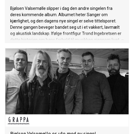
Bjølsen Valsemølle slipper i dag den andre singelen fra
deres kommende album. Albumet heter Sanger om
kjærlighet, og den dagens nye singel er selve tittelsporet.
Denne gangen beveger bandet seg ut i et vakkert, lavmælt
og akustisk landskap. Ifølge frontfigur Trond Ingebretsen er
dette historien om hans forhold til musikken gjennom livet. –
Fra mors sang i barndommen og gjennom min egen
musikalske oppvåkning på sekstitallet, ble solidaritet et
viktig begrep i mitt forhold til musikken, sier Ingebretsen. –
Dette er historien om en mann som ennå har trua, og nekter
å kaste inn håndkleet. En mann som fortsatt ser frihetens
skjelvende flamme brenne der ute. Hør singelen «Sanger om
kjærlighet» her! Sanger om kjærlighet gis ut på Grappa
Musikkforlag den 31. mai. Denne singelen følger albumets
førstesingel «Små ting», som ble sluppet i slutten av mars.