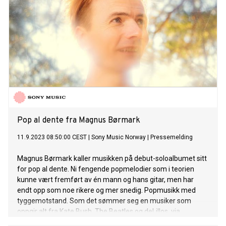
Pop al dente fra Magnus Børmark
11.9.2023 08:50:00 CEST
|
Sony Music Norway
|
Pressemelding
Magnus Børmark kaller musikken på debut-soloalbumet sitt
for pop al dente. Ni fengende popmelodier som i teorien
kunne vært fremført av én mann og hans gitar, men har
endt opp som noe rikere og mer snedig. Popmusikk med
tyggemotstand. Som det sømmer seg en musiker som
oppgir alt fra Kate Bush, The Beatles og deLillos, via
Kraftwerk, Aphex Twin og Radiohead, til Tool, Refused og