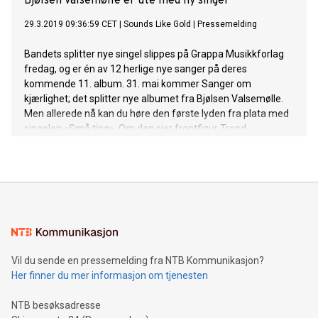
Bjølsen Valsemølle er ute med ny singel
29.3.2019 09:36:59 CET
|
Sounds Like Gold
|
Pressemelding
Bandets splitter nye singel slippes på Grappa Musikkforlag
fredag, og er én av 12 herlige nye sanger på deres
kommende 11. album. 31. mai kommer Sanger om
kjærlighet; det splitter nye albumet fra Bjølsen Valsemølle.
Men allerede nå kan du høre den første lyden fra plata med
singelen «Små ting». Om den sier frontfigur Trond
Ingebretsen: – Den handler om de små tingene som løfter
oss eller trekker oss ned i hverdagen, sett i forhold til de
store og tyngre religiøse og moralske føringene som ligger
over oss i tilværelsen - men beskrevet med et glimt i øyet.
Musikalsk har 60-tallet hatt en stor innflytelse på hvordan
«Små ting» er, og det hele er gitt et stilig og riktig lydbilde av
produsent Lasse Hafreager. Hør «Små ting» her! Bjølsen
Valsemølle ble startet på Bjølsen i Oslo i 1975, og Trond
Vil du sende en pressemelding fra NTB Kommunikasjon?
Ingebretsen har siden da vært låtskriver, sanger, gitarist og
Her finner du mer informasjon om tjenesten
frontfigur i bandet. 2019-utgaven av bandet består i tillegg
av Leif Ottesen (gitar og kor), Lars Aas Hansen (bass og kor),
NTB besøksadresse
Endre Christi