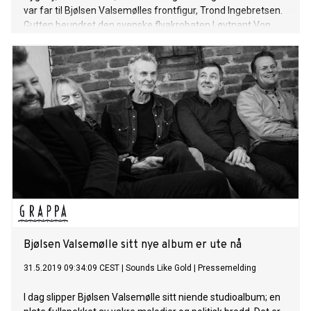
var far til Bjølsen Valsemølles frontfigur, Trond Ingebretsen.
Gutten beundret den svenske flyakrobaten Løytnant Von
Segebadens utrolige oppvisning foran 25000 jublende
tilskuere. Plutselig skjer det noe der oppe; den ene vingen
brekker og den unge Løyntnanten styrter mot bakken og
knuses rett foran de skrekkslagne tilskuerne. Den unge
gutten, Tronds far, står målløs og sjokkert og ser den døde
kroppen blir dradd ut av flyvraket. Opplevelsen skulle prege
ham gjennom livet. Han satte seg aldri i et fly. Lytt til sangen
"Løytnant Von Segebadens fly" her. Historien har også gjort
sterkt inntrykk på Trond, som nå har skrevet en sang om
denne hendelsen. Bjølsen Valsemølle har spilt inn låta i
Snaxville studio med Henrik Maarud som produsent.
Filmregissør Knut W. Jorfald har laget en dynamisk video til
sangen, som
Bjølsen Valsemølle sitt nye album er ute nå
31.5.2019 09:34:09 CEST
|
Sounds Like Gold
|
Pressemelding
I dag slipper Bjølsen Valsemølle sitt niende studioalbum; en