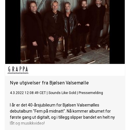
Meshuggah som store inspirasjonskilder. Børmark har vært
en sentral skikkelse i norsk musikkliv i rundt regnet 20 år
allerede. Du kjenner ham som den utagerende, Spellemann-
prisvinnende, svært visuelle gitaristen i folkrockbandet Gåte.
For få kjenner ham også som kraftsentrumet i bandet 22, et
bejublet alternativt prog-popband som ga alle som så dem
hakeslepp, men som muligens var litt forut for sin tid (mer
om det under). Mange kjenner ham, selv om de kanskje ikke
er klar over det, som teatermusikk-komponist og
lyddesigner for oppsettinger ved Trøndelag Teater,
Haugesund Teater, Det norske Teatret og Black Box.
Nye utgivelser fra Bjølsen Valsemølle
4.3.2022 12:08:49 CET
|
Sounds Like Gold
|
Pressemelding
I år er det 40-årsjubileum for Bjølsen Valsemølles
debutalbum "Fem på midnatt". Nå kommer albumet for
første gang ut digitalt, og i tillegg slipper bandet en helt ny
låt og musikkvideo!