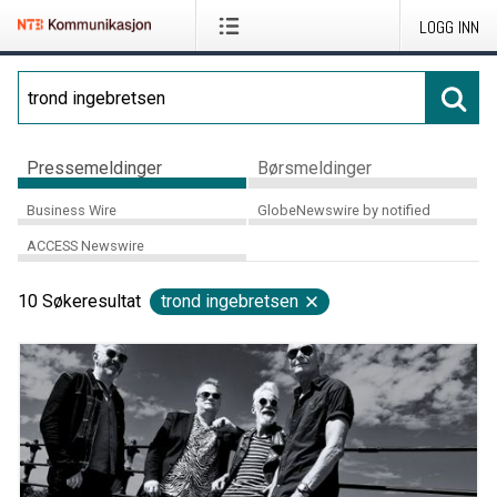
LOGG INN
Pressemeldinger
Børsmeldinger
Business Wire
GlobeNewswire by notified
ACCESS Newswire
10
Søkeresultat
trond ingebretsen