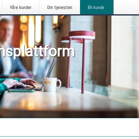
Våre kunder
Om tjenesten
Bli kunde
nsplattform