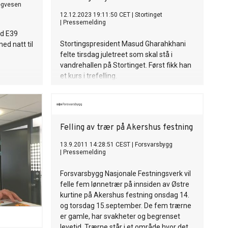
egvesen
12.12.2023 19:11:50 CET
|
Stortinget
|
Pressemelding
ed E39
Stortingspresident Masud Gharahkhani
ed natt til
felte tirsdag juletreet som skal stå i
vandrehallen på Stortinget. Først fikk han
et kurs i trefelling.
Felling av trær på Akershus festning
13.9.2011 14:28:51 CEST
|
Forsvarsbygg
|
Pressemelding
Forsvarsbygg Nasjonale Festningsverk vil
felle fem lønnetrær på innsiden av Østre
kurtine på Akershus festning onsdag 14.
og torsdag 15.september. De fem trærne
er gamle, har svakheter og begrenset
levetid. Trærne står i et område hvor det