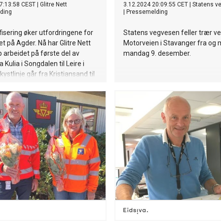
7:13:58 CEST
|
Glitre Nett
3.12.2024 20:09:55 CET
|
Statens v
ding
|
Pressemelding
ifisering øker utfordringene for
Statens vegvesen feller trær v
t på Agder. Nå har Glitre Nett
Motorveien i Stavanger fra og m
p arbeidet på første del av
mandag 9. desember.
ra Kulia i Songdalen til Leire i
ystlinje går fra Kristiansand til
 og er ca. 80 km lang.