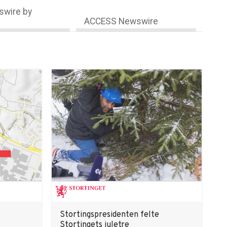
wire by
ACCESS Newswire
Stortingspresidenten felte
Stortingets juletre