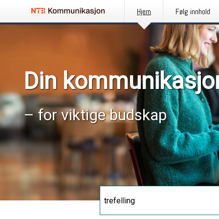
Hjem
Følg innhold
Din kommunikasjo
– for viktige budskap