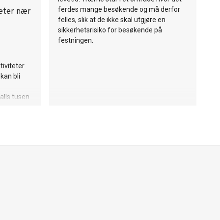
ferdes mange besøkende og må derfor
teter nær
felles, slik at de ikke skal utgjøre en
sikkerhetsrisiko for besøkende på
festningen.
tiviteter
kan bli
alls tusen
 sier
 i Eidsiva