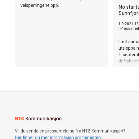
veisperringene opp.
No start
Sunnfjor
1.9.2021 13
|
Pressemel
I tett sam
utsleppa n
1. septemb
driftskont
Sunnfjord
Vil du sende en pressemelding fra NTB Kommunikasjon?
Her finner du mer informasjon om tjenesten