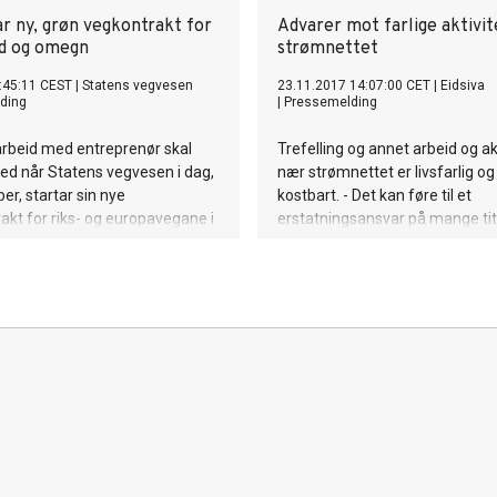
ar ny, grøn vegkontrakt for
Advarer mot farlige aktivi
d og omegn
strømnettet
:45:11 CEST
|
Statens vegvesen
23.11.2017 14:07:00 CET
|
Eidsiva
ding
|
Pressemelding
arbeid med entreprenør skal
Trefelling og annet arbeid og ak
ed når Statens vegvesen i dag,
nær strømnettet er livsfarlig og 
er, startar sin nye
kostbart. - Det kan føre til et
rakt for riks- og europavegane i
erstatningsansvar på mange tit
 og omegn.
kroner for den som er ansvarlig,
fagleder sikkerhet Arne Arnesen
Nett