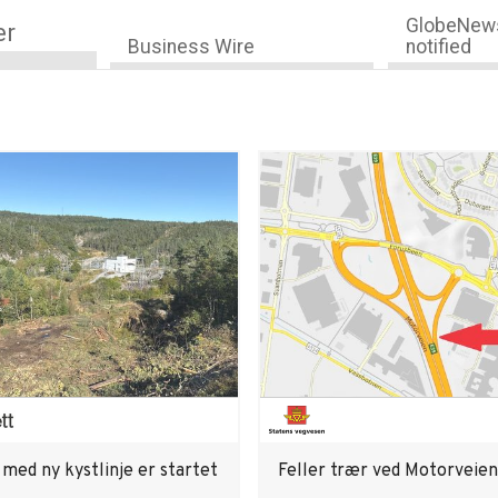
GlobeNews
er
Business Wire
notified
med ny kystlinje er startet
Feller trær ved Motorveien