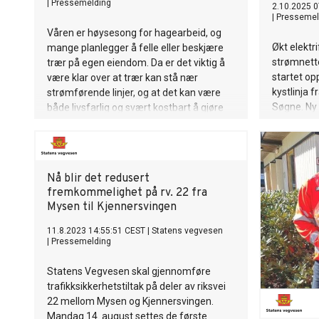
|
Pressemelding
2.10.2025 0
|
Pressemel
Våren er høysesong for hagearbeid, og
Økt elektr
mange planlegger å felle eller beskjære
strømnette
trær på egen eiendom. Da er det viktig å
startet op
være klar over at trær kan stå nær
kystlinja f
strømførende linjer, og at det kan være
Søgne. Ny k
både livsfarlig og svært kostbart å gjøre
Kvinesdal,
feil.
Nå blir det redusert
fremkommelighet på rv. 22 fra
Mysen til Kjennersvingen
11.8.2023 14:55:51 CEST
|
Statens vegvesen
|
Pressemelding
Statens Vegvesen skal gjennomføre
trafikksikkerhetstiltak på deler av riksvei
22 mellom Mysen og Kjennersvingen.
Mandag 14. august settes de første