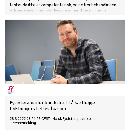
tenker de ikke er kompetente nok, og de tror behandlingen
må være veldig annerledes enn behandling av annen
ungdom. – Det stemmer ikke. Det er flere likheter en
forskjeller, sier Johanna Unterhitzenberger, forsker ved
Katolische Universität Eichstätt-Ingolstadt.
Fysioterapeuter kan bidra til å kartlegge
flyktningers helsesituasjon
28.3.2022 08:21:57 CEST
|
Norsk Fysioterapeutforbund
|
Pressemelding