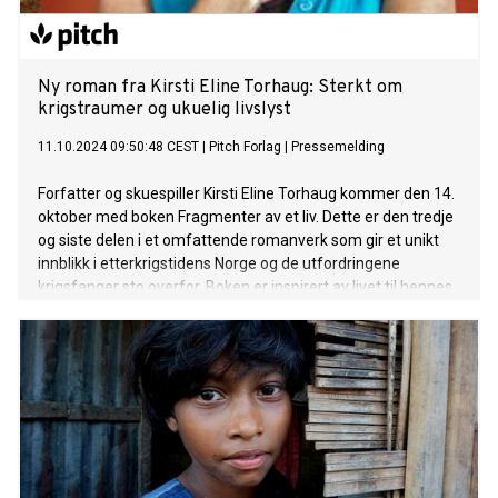
Ny roman fra Kirsti Eline Torhaug: Sterkt om
krigstraumer og ukuelig livslyst
11.10.2024 09:50:48 CEST
|
Pitch Forlag
|
Pressemelding
Forfatter og skuespiller Kirsti Eline Torhaug kommer den 14.
oktober med boken Fragmenter av et liv. Dette er den tredje
og siste delen i et omfattende romanverk som gir et unikt
innblikk i etterkrigstidens Norge og de utfordringene
krigsfanger sto overfor. Boken er inspirert av livet til hennes
onkel, Per Torhaug, som var Nacht und Nebel-fange under
andre verdenskrig.