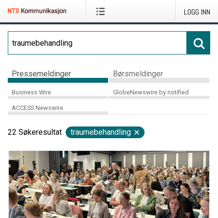
LOGG INN
Pressemeldinger
Børsmeldinger
Business Wire
GlobeNewswire by notified
ACCESS Newswire
22
Søkeresultat
traumebehandling