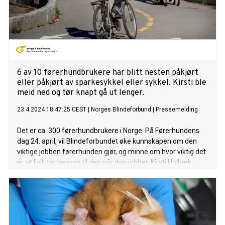
6 av 10 førerhundbrukere har blitt nesten påkjørt
eller påkjørt av sparkesykkel eller sykkel. Kirsti ble
meid ned og tør knapt gå ut lenger.
23.4.2024 18:47:25 CEST
|
Norges Blindeforbund
|
Pressemelding
Det er ca. 300 førerhundbrukere i Norge. På Førerhundens
dag 24. april, vil Blindeforbundet øke kunnskapen om den
viktige jobben førerhunden gjør, og minne om hvor viktig det
er at folk tar hensyn til den når den jobber. Kirsti Holbæk-
Hanssens skrekkopplevelse viser hvor hensynsløse folk kan
være.