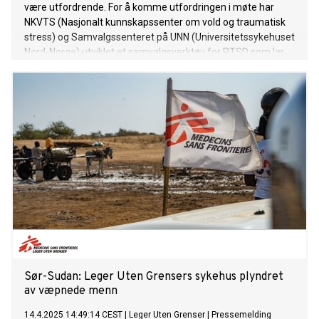
være utfordrende. For å komme utfordringen i møte har
NKVTS (Nasjonalt kunnskapssenter om vold og traumatisk
stress) og Samvalgssenteret på UNN (Universitetssykehuset
Nord-Norge) utviklet et samvalgsverktøy for PTSD som lar
pasienten være med å bestemme behandlingsmetode.
Sør-Sudan: Leger Uten Grensers sykehus plyndret
av væpnede menn
14.4.2025 14:49:14 CEST
|
Leger Uten Grenser
|
Pressemelding