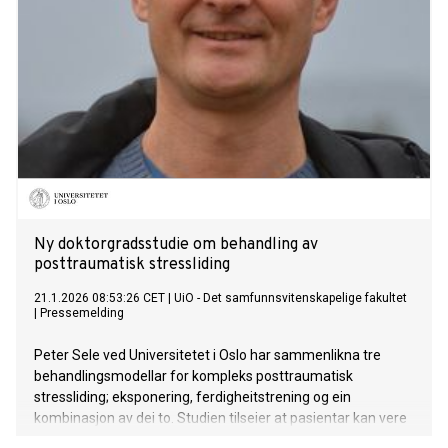
situasjon. Info om hva utsatte kan trenge, og liste over
hjelpetjenester ligger også i denne saken.
Ny doktorgradsstudie om behandling av
posttraumatisk stressliding
21.1.2026 08:53:26 CET
|
UiO - Det samfunnsvitenskapelige fakultet
|
Pressemelding
Peter Sele ved Universitetet i Oslo har sammenlikna tre
behandlingsmodellar for kompleks posttraumatisk
stressliding; eksponering, ferdigheitstrening og ein
kombinasjon av dei to. Studien tilseier at pasientar kan vere
betre tent med kortare eksponeringsbehandling enn med