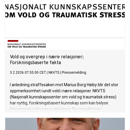
Vold og overgrep i nære relasjoner;
Forskningsbaserte fakta
3.2.2026 07:55:00 CET
|
NKVTS
|
Pressemelding
I anledning straffesaken mot Marius Borg Høiby blir det stor
oppmerksomhet rundt vold i nære relasjoner. NKVTS
(Nasjonalt kunnskapssenter om vold og traumatisk stress)
har nyttig, forskningsbasert kunnskap som kan belyse
fenomenet vold i nære relasjoner. Se oversikt over
kontaktpersoner og fakta under. Omfattende mediedekning
om vold i nære relasjoner, kan virke aktiverende for mange
utsatte, og flere kan få behov for å søke hjelp for egen