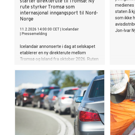
starter direkterute til Tromsø: Ny
medienes 
rute styrker Tromsø som
staten å k
internasjonal inngangsport til Nord-
som ikke 
Norge
avisdistri
11.2.2026 14:00:00 CET
|
Icelandair
Jon-Ivar N
|
Pressemelding
Icelandair annonserte i dag at selskapet
etablerer en ny direkterute mellom
Tromsø og Island fra oktober 2026. Ruten
vil gi Tromsøværinger enklere tilgang til
Island og Nord-Amerika, samtidig som
den åpner for flere islandske og
amerikanske reisende til Nord-Norge. Det
islandske flyselskapet utvider også
flytilbudet sitt til Bergen til en helårsrute.