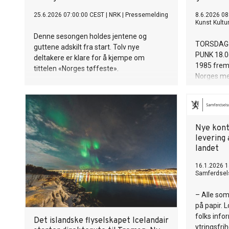
25.6.2026 07:00:00 CEST
|
NRK
|
Pressemelding
8.6.2026 08
Kunst Kultu
Denne sesongen holdes jentene og
TORSDAGer
guttene adskilt fra start. Tolv nye
PUNK 18.0
deltakere er klare for å kjempe om
1985 frem
tittelen «Norges tøffeste».
Norges me
global kun
begrenset 
Hennes ma
preget av 
Nye kont
penselstrø
levering 
– fanget d
landet
punk ikke
komplett e
16.1.2026 1
forvandlet
Samferdsel
kunstverd
– Alle som
på papir. L
folks info
Det islandske flyselskapet Icelandair
ytringsfri