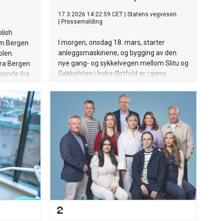
17.3.2026 14:22:59 CET
|
Statens vegvesen
|
Pressemelding
olish
I morgen, onsdag 18. mars, starter
lom Bergen
anleggsmaskinene, og bygging av den
olen.
nye gang- og sykkelvegen mellom Slitu og
fra Bergen
Sekkelsten i Indre Østfold er i gang.
isende fra