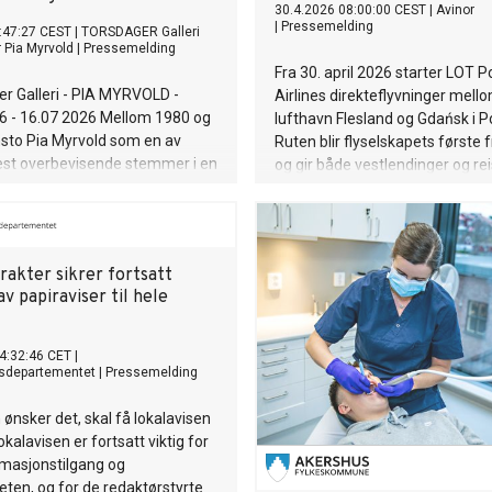
30.4.2026 08:00:00 CEST
|
Avinor
|
Pressemelding
:47:27 CEST
|
TORSDAGER Galleri
r Pia Myrvold
|
Pressemelding
Fra 30. april 2026 starter LOT P
 Galleri - PIA MYRVOLD -
Airlines direkteflyvninger mel
6 - 16.07 2026 Mellom 1980 og
lufthavn Flesland og Gdańsk i P
sto Pia Myrvold som en av
Ruten blir flyselskapets første 
st overbevisende stemmer i en
og gir både vestlendinger og re
st bevegelse som nektet å bli
Polen nye reisemuligheter.
av tradisjonelle galleri vegger.
lerier fra denn perioden –
klare farger, aggressiv
rakter sikrer fortsatt
k og kollasjelignende bildebruk
av papiraviser til hele
en rå, opprørske energien i
 bare som musikk, men som en
stetisk revolusjon som
4:32:46 CET
|
 mote, klubbkultur og selve
sdepartementet
|
Pressemelding
enen.
 ønsker det, skal få lokalavisen
okalavisen er fortsatt viktig for
rmasjonstilgang og
heten, og for de redaktørstyrte