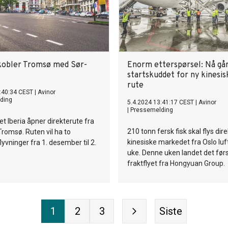
kobler Tromsø med Sør-
Enorm etterspørsel: Nå gå
startskuddet for ny kinesis
rute
:40:34 CEST
|
Avinor
ding
5.4.2024 13:41:17 CEST
|
Avinor
|
Pressemelding
et Iberia åpner direkterute fra
210 tonn fersk fisk skal flys dire
 Tromsø. Ruten vil ha to
kinesiske markedet fra Oslo lu
lyvninger fra 1. desember til 2.
uke. Denne uken landet det før
fraktflyet fra Hongyuan Group.
1
2
3
Siste