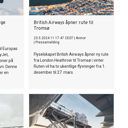
rge
British Airways åpner rute til
Tromsø
23.5.2024 11:17:47 CEST
|
Avinor
|
Pressemelding
il Europas
Flyselskapet British Airways åpner ny rute
yJet,
fra London Heathrow til Tromsø i vinter.
joner på
Ruten vil ha to ukentlige flyvninger fra 1.
avn. Denne
desember til 27. mars.
er en