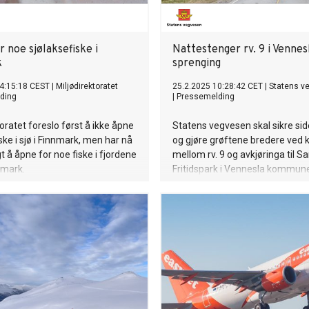
 noe sjølaksefiske i
Nattestenger rv. 9 i Vennes
k
sprenging
4:15:18 CEST
|
Miljødirektoratet
25.2.2025 10:28:42 CET
|
Statens v
ding
|
Pressemelding
toratet foreslo først å ikke åpne
Statens vegvesen skal sikre si
ske i sjø i Finnmark, men har nå
og gjøre grøftene bredere ved 
gt å åpne for noe fiske i fjordene
mellom rv. 9 og avkjøringa til S
nmark.
Fritidspark i Vennesla kommun