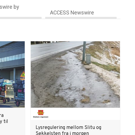
wire by
ACCESS Newswire
ra
 til
Lysregulering mellom Slitu og
Sekkelsten fra i morgen