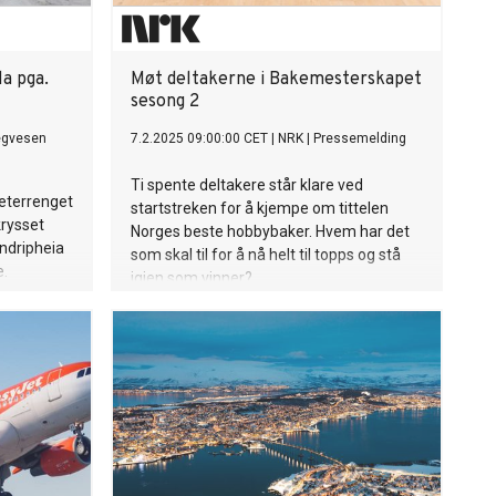
la pga.
Møt deltakerne i Bakemesterskapet
sesong 2
egvesen
7.2.2025 09:00:00 CET
|
NRK
|
Pressemelding
Ti spente deltakere står klare ved
deterrenget
startstreken for å kjempe om tittelen
krysset
Norges beste hobbybaker. Hvem har det
andripheia
som skal til for å nå helt til topps og stå
e.
igjen som vinner?