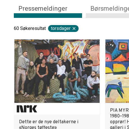
Pressemeldinger
Børsmelding
60
Søkeresultat
torsdager
PIA MYR
1980–198
Dette er de nye deltakerne i
opprør! H
«Norges tøffeste»
galleri i