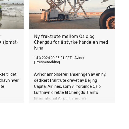
r
Ny fraktrute mellom Oslo og
k sjømat-
Chengdu for å styrke handelen med
Kina
14.3.2024 09:35:21 CET
|
Avinor
|
Pressemelding
kte til det
Avinor annonserer lanseringen av en ny,
fthavn hver
dedikert fraktrute drevet av Beijing
ste
Capital Airlines, som vil forbinde Oslo
Lufthavn direkte til Chengdu Tianfu
International Airport, med en
mellomlanding i Astana, Kasakhstan.
Denne fraktruten er et viktig tiltak for å
møte den økende etterspørselen etter
effektiv transport av varer, spesielt
sjømat, mellom Norge og Kina.