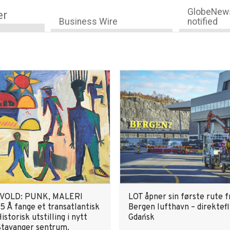
GlobeNews
er
Business Wire
notified
VOLD: PUNK, MALERI
LOT åpner sin første rute f
5 Å fange et transatlantisk
Bergen lufthavn – direktefly
istorisk utstilling i nytt
Gdańsk
 Stavanger sentrum.