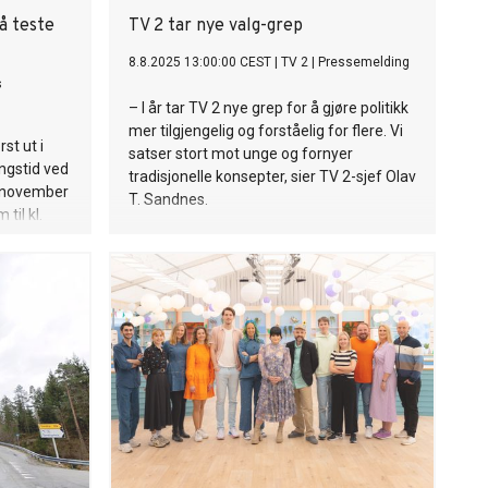
å teste
TV 2 tar nye valg-grep
8.8.2025 13:00:00 CEST
|
TV 2
|
Pressemelding
s
– I år tar TV 2 nye grep for å gjøre politikk
mer tilgjengelig og forståelig for flere. Vi
st ut i
satser stort mot unge og fornyer
ngstid ved
tradisjonelle konsepter, sier TV 2-sjef Olav
0. november
T. Sandnes.
til kl.