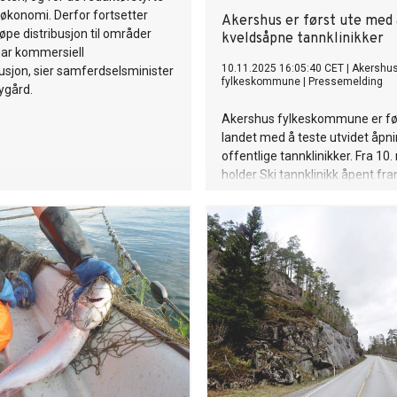
økonomi. Derfor fortsetter
Akershus er først ute med 
jøpe distribusjon til områder
kveldsåpne tannklinikker
har kommersiell
10.11.2025 16:05:40 CET
|
Akershu
busjon, sier samferdselsminister
fylkeskommune
|
Pressemelding
ygård.
Akershus fylkeskommune er før
landet med å teste utvidet åpni
offentlige tannklinikker. Fra 1
holder Ski tannklinikk åpent fram 
21.00 tre kvelder i uken.