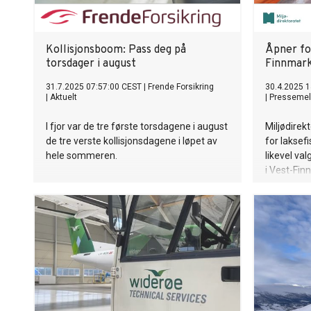
Kollisjonsboom: Pass deg på
Åpner for
torsdager i august
Finnmar
31.7.2025 07:57:00 CEST
|
Frende Forsikring
30.4.2025 1
|
Aktuelt
|
Pressemel
I fjor var de tre første torsdagene i august
Miljødirek
de tre verste kollisjonsdagene i løpet av
for laksefi
hele sommeren.
likevel val
i Vest-Fin