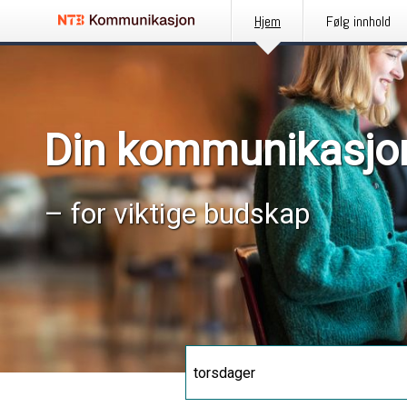
Hjem
Følg innhold
Din kommunikasjo
– for viktige budskap