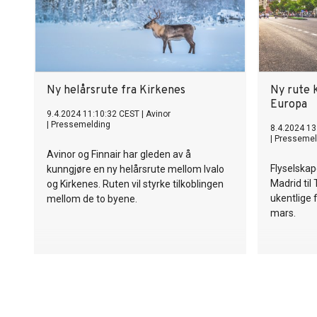
Ny helårsrute fra Kirkenes
Ny rute 
Europa
9.4.2024 11:10:32 CEST
|
Avinor
|
Pressemelding
8.4.2024 13
|
Pressemel
Avinor og Finnair har gleden av å
Flyselskap
kunngjøre en ny helårsrute mellom Ivalo
Madrid til
og Kirkenes. Ruten vil styrke tilkoblingen
ukentlige f
mellom de to byene.
mars.