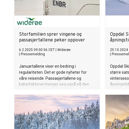
Storfamilien sprer vingene og
Oppdal S
passasjertallene peker oppover
åpningst
6.2.2025 09:00:56 CET
|
Widerøe
25.10.2024
|
Pressemelding
|
Pressemel
Januartallene viser en bedring i
Oppdal Ski
regulariteten. Det er gode nyheter for
større sa
våre reisende. Passasjertallene og
vinterses
kabinfaktoren henger seg også på den
åpningsti
positive trenden. Vi fortsetter å jobbe
mer aktivi
målrettet hver eneste dag for å levere på
Allerede 
avtalen med kundene våre, samtidig vet
opp til et 
vi at vinteren er lunefull, og stålsetter oss
flere av h
for mer vintervær i møte.