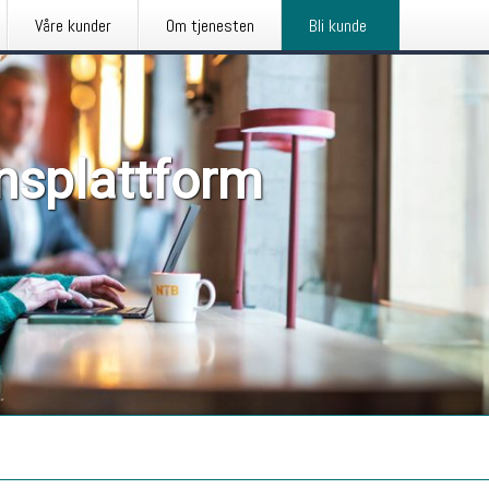
Våre kunder
Om tjenesten
Bli kunde
nsplattform