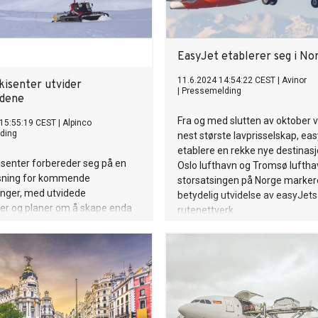
EasyJet etablerer seg i No
11.6.2024 14:54:22 CEST
|
Avinor
kisenter utvider
|
Pressemelding
idene
Fra og med slutten av oktober v
 15:55:19 CEST
|
Alpinco
ding
nest største lavprisselskap, eas
etablere en rekke nye destinas
senter forbereder seg på en
Oslo lufthavn og Tromsø lufth
tsning for kommende
storsatsingen på Norge marker
onger, med utvidede
betydelig utvidelse av easyJets
der og planer om å skape enda
rutenettverk.
tet gjennom hele sesongen.
kommende sesong legges det
utvidet antall åpningsdager for
ovedheisene i skisenteret.