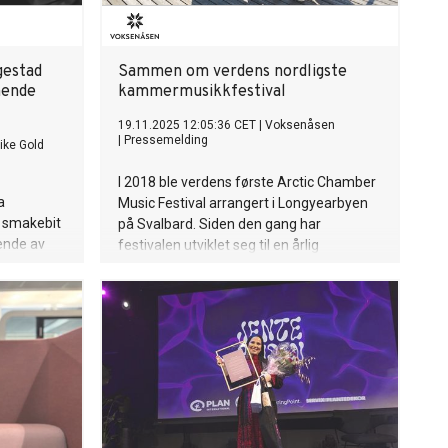
gestad
Sammen om verdens nordligste
mende
kammermusikkfestival
19.11.2025 12:05:36 CET
|
Voksenåsen
|
Pressemelding
ike Gold
I 2018 ble verdens første Arctic Chamber
a
Music Festival arrangert i Longyearbyen
e smakebit
på Svalbard. Siden den gang har
ende av
festivalen utviklet seg til en årlig
begivenhet som tiltrekker seg
internasjonale artister og
oppmerksomhet. Nå styrker Arktisk
Filharmoni samarbeidet med Voksenåsen
for å utvikle festivalen videre.