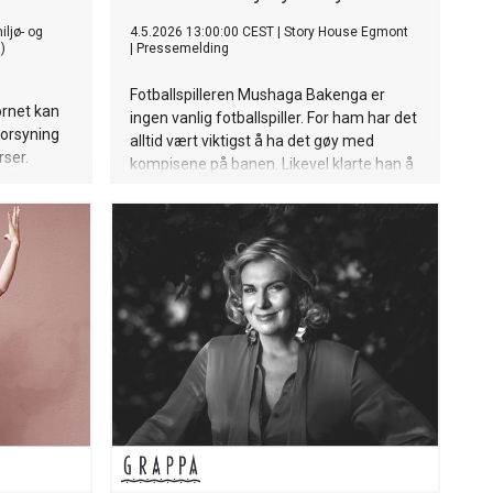
ljø- og
4.5.2026 13:00:00 CEST
|
Story House Egmont
)
|
Pressemelding
Fotballspilleren Mushaga Bakenga er
ornet kan
ingen vanlig fotballspiller. For ham har det
forsyning
alltid vært viktigst å ha det gøy med
rser.
kompisene på banen. Likevel klarte han å
or å øke
bli proff og leve av fotballen! I det nye
konomien,
barneboka «MUSH – PROFFDØMMER»
 endring er
deler han de beste tipsene og forteller de
morsomste historiene fra barndommen.