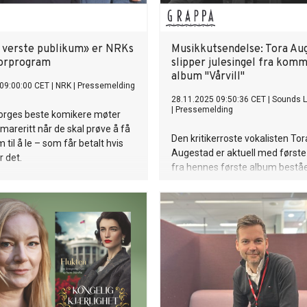
 verste publikum» er NRKs
Musikkutsendelse: Tora Au
orprogram
slipper julesingel fra kom
album "Vårvill"
09:00:00 CET
|
NRK
|
Pressemelding
28.11.2025 09:50:36 CET
|
Sounds L
|
Pressemelding
orges beste komikere møter
 mareritt når de skal prøve å få
Den kritikerroste vokalisten Tor
 til å le – som får betalt hvis
Augestad er aktuell med først
r det.
fra hennes første album bestå
egenkomponert materiale.