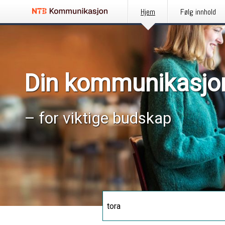
Hjem
Følg innhold
Din kommunikasjo
– for viktige budskap