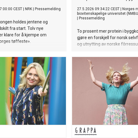
7:00:00 CEST
|
NRK
|
Pressemelding
27.5.2026 09:34:22 CEST
|
Norges mi
biovitenskapelige universitet (NMBU
|
Pressemelding
ongen holdes jentene og
kilt fra start. Tolv nye
To prosent mer protein i byggk
er klare for å kjempe om
gjøre en forskjell for norsk selv
Norges tøffeste».
og utnytting av norske fôrressu
Forskning viser at potensialet f
proteininnholdet er der, men ø
bonden og fôrbransjens vilje til
avgjørende.