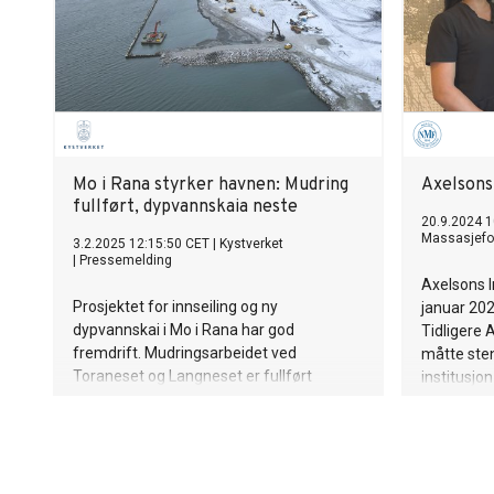
Mo i Rana styrker havnen: Mudring
Axelsons 
fullført, dypvannskaia neste
20.9.2024 1
Massasjefo
3.2.2025 12:15:50 CET
|
Kystverket
|
Pressemelding
Axelsons In
Prosjektet for innseiling og ny
januar 20
dypvannskai i Mo i Rana har god
Tidligere A
fremdrift. Mudringsarbeidet ved
måtte sten
Toraneset og Langneset er fullført
institusjo
innenfor mudringssesongen, og flere
utdannelse
viktige milepæler for øvrig er nådd.
og seriøse
arven med
skolen på p
massørstu