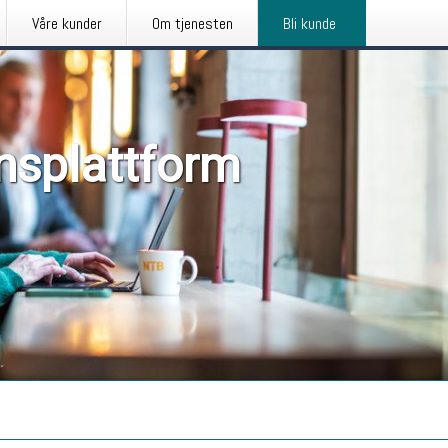
Våre kunder
Om tjenesten
Bli kunde
nsplattform