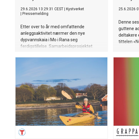
29.6.2026 13:29:31 CEST
|
Kystverket
25.6.2026 0
|
Pressemelding
Denne ses
Etter over to år med omfattende
guttene ads
anleggsaktivitet nærmer den nye
deltakere 
dypvannskaia i Mo i Rana seg
tittelen «
ferdigstillelse. Samarbeidsprosjektet
mellom Kystverket og Rana kommune
går nå inn i sin avsluttende fase.