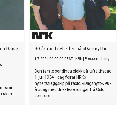
o i Rana:
90 år med nyheiter på «Dagsnytt»
1.7.2024 06:00:00 CEST
|
NRK
|
Pressemelding
et
Den første sendinga gjekk på lufta tirsdag
1. juli 1934. I dag feirar NRKs
nyheitsflaggskip på radio, «Dagsnytt», 90-
n foran
årsdag med direktesendingar frå Oslo
 i uken
sentrum.
alle tiltak
 på plass.