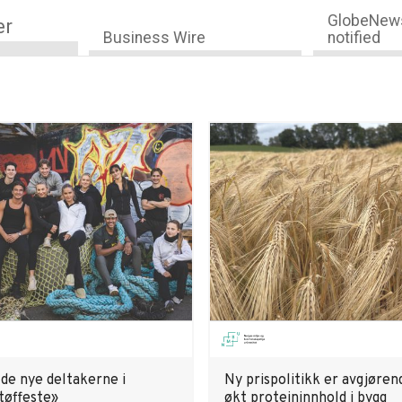
GlobeNews
er
Business Wire
notified
 de nye deltakerne i
Ny prispolitikk er avgjøren
tøffeste»
økt proteininnhold i bygg