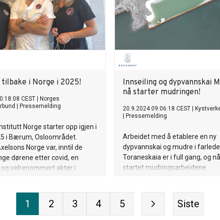
tilbake i Norge i 2025!
Innseiling og dypvannskai M
nå starter mudringen!
0:18:08 CEST
|
Norges
rbund
|
Pressemelding
20.9.2024 09:06:18 CEST
|
Kystverk
|
Pressemelding
stitutt Norge starter opp igjen i
Arbeidet med å etablere en ny
25 i Bærum, Osloområdet.
dypvannskai og mudre i farlede
xelsons Norge var, inntil de
Toraneskaia er i full gang, og nå
ge dørene etter covid, en
startet mudringsarbeidene.
n og velrenommert aktør i
Deponiområdet er ferdigstilt, og 
n av fagsterke, profesjonelle
for å sikre en effektiv og trygg
 massører. Nå videreføres
gjennomføring av mudringen er
 nye eiere, og med denne
1
2
3
4
5
Siste
lass igjen vil nye
denter kunne dekke