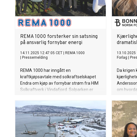
REMA 1000 forsterker sin satsning
Kjærlighe
på ansvarlig fornybar energi
dramatis
14.11.2025 12:47:05 CET
|
REMA 1000
13.10.2025
|
Pressemelding
Forlag
|
Pre
REMA 1000 har inngått en
Da krigen 
kraftkjøpsavtale med solkraftselskapet
kjærlighet
Endra om kjøp av fornybar strøm fra HIM
Andersson 
Solkraftverk i Vindafjord. Solparken er
om hvordan
den første i Norge som bygges på et
og lenge v
lukket avfallsdeponi, og markerer et viktig
steg i REMA 1000s arbeid for en mer
bærekraftig verdikjede.