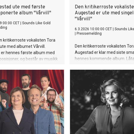
estad ute med første
Den kritikerroste vokalist
onerte album "Vårvill"
Augestad er ute med singe
"Vårvill"
9:00:00 CET
|
Sounds Like Gold
ding
6.3.2026 10:00:00 CET
|
Sounds Lik
|
Pressemelding
n kritikerroste vokalisten Tora
Den kritikerroste vokalisten Tor
ute med albumet Vårvill.
Augestad er klar med siste sma
n er hennes første album med
hennes kommende album. Låta "
osisjoner, og består av musikk
er ute i dag, før albumet med
 Augestad til tekster av poeten
tittel slippes 27. mars.
graven.