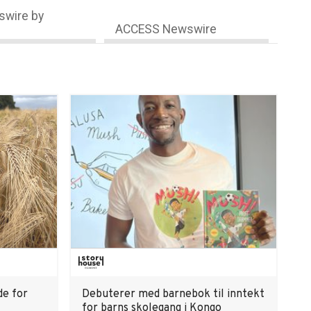
wire by
ACCESS Newswire
de for
Debuterer med barnebok til inntekt
for barns skolegang i Kongo