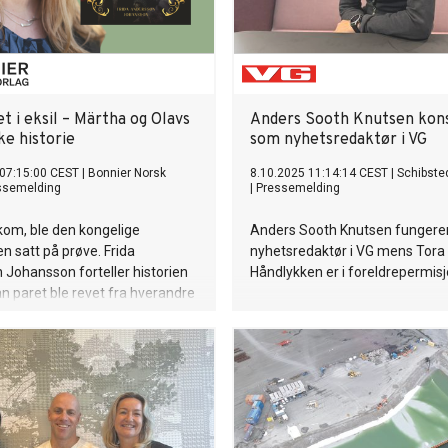
t i eksil – Märtha og Olavs
Anders Sooth Knutsen kons
ke historie
som nyhetsredaktør i VG
 07:15:00 CEST
|
Bonnier Norsk
8.10.2025 11:14:14 CEST
|
Schibste
ssemelding
|
Pressemelding
kom, ble den kongelige
Anders Sooth Knutsen fungere
en satt på prøve. Frida
nyhetsredaktør i VG mens Tora
Johansson forteller historien
Håndlykken er i foreldrepermisj
 paret ble revet fra hverandre
ar skilt av et verdenshav.