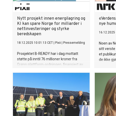
Nytt prosjekt innen energilagring og
«Verdens
KI kan spare Norge for milliarder i
nye hum
nettinvesteringer og styrke
16.12.2025 
beredskapen
18.12.2025 10:01:13 CET
|
Pixii
|
Pressemelding
Noen av N
sitt verste
Prosjektet B-READY har i dag mottatt
et publikum
støtte på inntil 76 millioner kroner fra
de ikke gjø
Grønn plattform-ordningen, finansiert av
Nærings- og fiskeridepartementet.
Prosjektet skal utvikle og teste neste
generasjons energilagringssystemer.