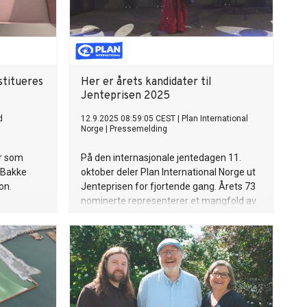
titueres
Her er årets kandidater til
Jenteprisen 2025
d
12.9.2025 08:59:05 CEST
|
Plan International
Norge
|
Pressemelding
r som
På den internasjonale jentedagen 11.
 Bakke
oktober deler Plan International Norge ut
on.
Jenteprisen for fjortende gang. Årets 73
nominerte representerer et mangfold av
mennesker og initiativer som på hver sin
måte setter jenters rettigheter og
likestilling på agendaen.