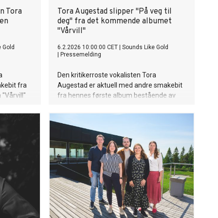
en Tora
Tora Augestad slipper "På veg til
len
deg" fra det kommende albumet
"Vårvill"
e Gold
6.2.2026 10:00:00 CET
|
Sounds Like Gold
|
Pressemelding
a
Den kritikerroste vokalisten Tora
kebit fra
Augestad er aktuell med andre smakebit
Vårvill"
fra hennes første album bestående av
 samme
egenkomponert materiale. "På veg til
deg" er ute nå. Lytt til låta her.