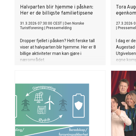
Halvparten blir hjemme i påsken:
Tora Aug
Her er de billigste familietipsene
egenkomp
31.3.2026 07:30:00 CEST
|
Den Norske
27.3.2026 0
Turistforening
|
Pressemelding
|
Pressemel
Dropper fjellet i påsken? Helt ferske tall
I dag er de
viser at halvparten blir hjemme. Her er 8
Augestad 
billige aktiviteter man kan gjøre i
Utgivelse
nærområdet.
egne komp
skrevet av
Ruth Lille