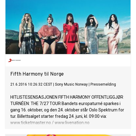
Maria for over ett år siden – omtrent samtidig som jeg skrev
denne låta. Nå har jeg endelig funnet henne. Derfor deler jeg
låta med henne og dere i dag,» sier lille Caesar selv om
utgivelsen. Med låter som «hva om jeg slutta å bry meg»,
«brenner» og «hvem kan seile foruten vind?» feat. Tobias
Sten (over 4,7 millioner streams, #2 på Spotify og 7200
brukerskapte videoer på TikTok), har lille Caesar for lengst
etablert seg som en av de mest særegne og tydelige
stemmene i ny nor
Fifth Harmony til Norge
21.6.2016 10:26:32 CEST
|
Sony Music Norway
|
Pressemelding
HITLISTESENSASJONEN FIFTH HARMONY OFFENTLIGGJØR
TURNÉEN: THE 7/27 TOUR Bandets europaturné sparkes i
gang 16. oktober, og den 24. oktober står Oslo Spektrum for
tur. Billettsalget starter fredag 24. juni, kl. 09:00 via:
www.ticketmaster.no / www.livenation.no