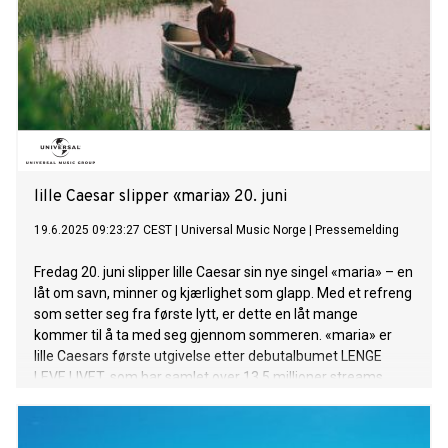
lille Caesar slipper «maria» 20. juni
19.6.2025 09:23:27 CEST
|
Universal Music Norge
|
Pressemelding
Fredag 20. juni slipper lille Caesar sin nye singel «maria» – en
låt om savn, minner og kjærlighet som glapp. Med et refreng
som setter seg fra første lytt, er dette en låt mange
kommer til å ta med seg gjennom sommeren. «maria» er
lille Caesars første utgivelse etter debutalbumet LENGE
LEVE LIVET, som har samlet over 13,5 millioner streams
siden lanseringen tidligere i år. Låten bygger videre på det
som har blitt artistens signatur: melodisterk og umiddelbar
pop med en personlig kjerne. – «Jeg begynte å lete etter