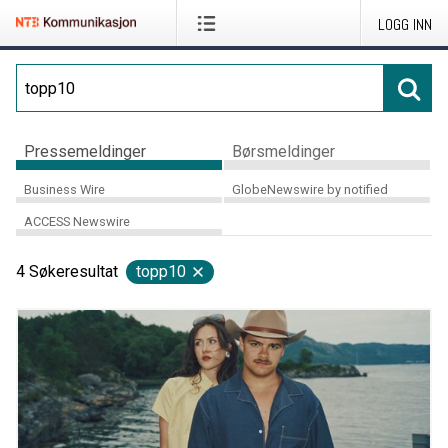
LOGG INN
Pressemeldinger
Børsmeldinger
Business Wire
GlobeNewswire by notified
ACCESS Newswire
4
Søkeresultat
topp10