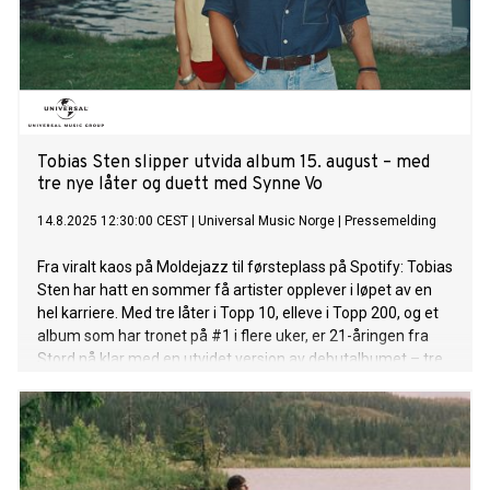
Tobias Sten slipper utvida album 15. august – med
tre nye låter og duett med Synne Vo
14.8.2025 12:30:00 CEST
|
Universal Music Norge
|
Pressemelding
Fra viralt kaos på Moldejazz til førsteplass på Spotify: Tobias
Sten har hatt en sommer få artister opplever i løpet av en
hel karriere. Med tre låter i Topp 10, elleve i Topp 200, og et
album som har tronet på #1 i flere uker, er 21-åringen fra
Stord nå klar med en utvidet versjon av debutalbumet – tre
nye låter som fullfører historien.