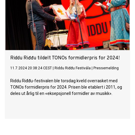
Riddu Riđđu tildelt TONOs formidlerpris for 2024!
11.7.2024 20:38:24 CEST
|
Riddu Riđđu Festivála
|
Pressemelding
Riddu Riđđu-festivalen ble torsdag kveld overrasket med
TONOs formidlerpris for 2024. Prisen ble etablert i 2011, og
deles ut årlig til en «eksepsjonell formidler av musikk».