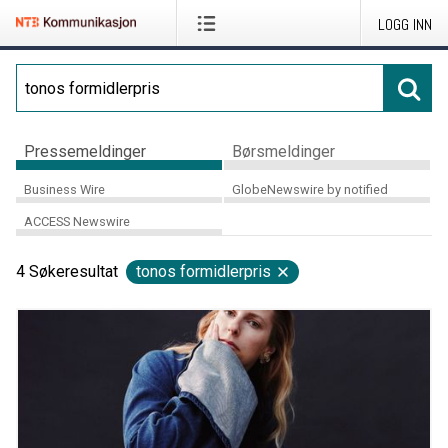
LOGG INN
Pressemeldinger
Børsmeldinger
Business Wire
GlobeNewswire by notified
ACCESS Newswire
4
Søkeresultat
tonos formidlerpris