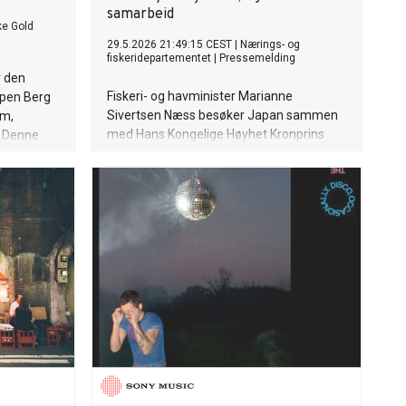
samarbeid
ke Gold
29.5.2026 21:49:15 CEST
|
Nærings- og
fiskeridepartementet
|
Pressemelding
r den
Fiskeri- og havminister Marianne
spen Berg
Sivertsen Næss besøker Japan sammen
um,
med Hans Kongelige Høyhet Kronprins
. Denne
Haakon og digitaliserings- og
e på
forvaltningsminister Karianne Tung 1.–4.
 som deres
juni.
ling til
iteter på