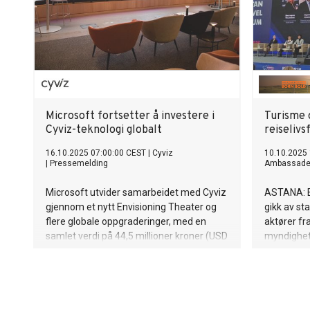
Microsoft fortsetter å investere i
Turisme 
Cyviz-teknologi globalt
reiseliv
16.10.2025 07:00:00 CEST
|
Cyviz
10.10.2025
|
Pressemelding
Ambassade 
Microsoft utvider samarbeidet med Cyviz
ASTANA: Et
gjennom et nytt Envisioning Theater og
gikk av st
flere globale oppgraderinger, med en
aktører fra
samlet verdi på 44,5 millioner kroner (USD
myndighet
4,4 millioner).
deltok. Si
samarbeid
nøkkelfakt