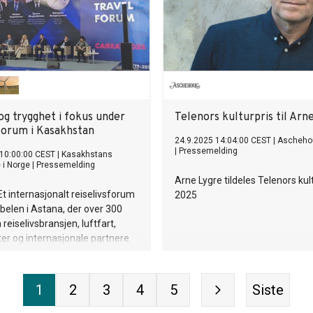
og trygghet i fokus under
Telenors kulturpris til Arn
sforum i Kasakhstan
24.9.2025 14:04:00 CEST
|
Ascheho
|
Pressemelding
 10:00:00 CEST
|
Kasakhstans
i Norge
|
Pressemelding
Arne Lygre tildeles Telenors kul
 internasjonalt reiselivsforum
2025
abelen i Astana, der over 300
 reiselivsbransjen, luftfart,
er og internasjonale partnere
kkerhet, innovasjon og
 ble trukket frem som
orer for bærekraftig vekst.
1
2
3
4
5
Siste