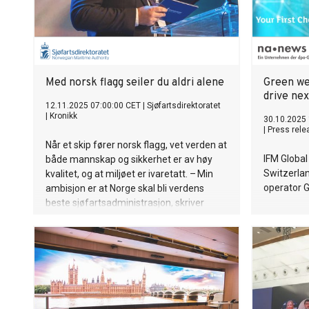
Med norsk flagg seiler du aldri alene
Green we
drive ne
12.11.2025 07:00:00 CET
|
Sjøfartsdirektoratet
|
Kronikk
30.10.2025 
|
Press rele
Når et skip fører norsk flagg, vet verden at
IFM Global
både mannskap og sikkerhet er av høy
Switzerlan
kvalitet, og at miljøet er ivaretatt. – Min
operator 
ambisjon er at Norge skal bli verdens
beste sjøfartsadministrasjon, skriver
sjøfartsdirektør Alf Tore Sørheim i denne
kronikken.