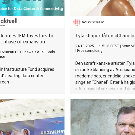
lcomes IFM Investors to
Tyla slipper låten «Chanel»
xt phase of expansion
24.10.2025 11:15:18 CEST
|
Sony M
|
Pressemelding
16:00:00 CET
|
news aktuell GmbH
ase
Den sørafrikanske artisten Tyla,
 Infrastructure Fund acquires
sin unike blanding av Amapian
d’s leading data center
moderne pop, er endelig tilbak
Green
singelen “Chanel”. Etter å ha gjo
internasjonal suksess med de
og vunnet en GRAMMY®, fortse
å sette sitt preg på musikkverde
november legger hun ut på sin 
headlineturné i Asia, med konse
Tokyo, Bangkok, Hongkong, Man
Singapore.