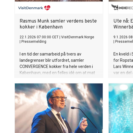
Rasmus Munk samler verdens beste
Ute nå: E
kokker i København
Winnerbä
22.1.2026 07:00:00 CET
|
VisitDenmark Norge
9.1.2026 08
|
Pressemelding
|
Pressemel
I en tid der samarbeid på tvers av
En kveld i
landegrenser blir utfordret, samler
for Ropsta
CONVERGENCE kokker fra hele verden i
Lars Winne
København, med en felles idé om at mat
var en del
kan fungere som et språk på tvers av
Singelen e
kulturer og kontinenter. Arrangementet,
kommende 
som går over fem dager, organiseres av
annet, og
Alchemist.
musikkvide
Pål Laukli.