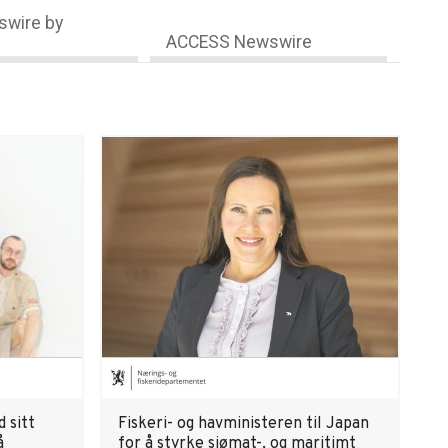
wire by
ACCESS Newswire
 sitt
Fiskeri- og havministeren til Japan
å
for å styrke sjømat-, og maritimt