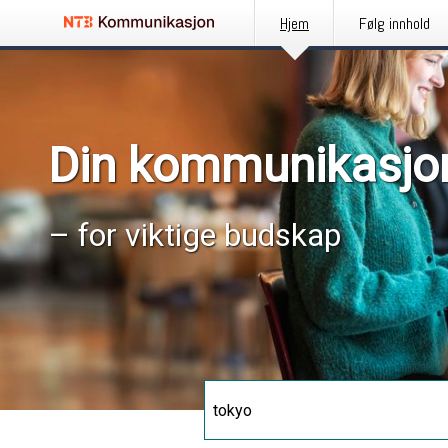
Hjem
Følg innhold
Din kommunikasjo
– for viktige budskap