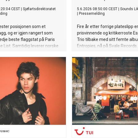
:20:04 CEST
|
Sjøfartsdirektoratet
5.6.2026 08:50:00 CEST
|
Sounds Li
ding
|
Pressemelding
ester posisjonen som et
Fire år etter forrige plateslipp e
lagg, og er igjen rangert som
prisvinnende og kritikerroste E
edje beste flaggstat på Paris
Trio tilbake med sitt femte alb
 List. Samtidig leverer norske
Entropies, nå på Svale Records
e resultater i både Tokyo MoU
utgivelsen ble til over en period
st Guards Qualship 21-program
nærmere tre år, men fremstår
jonale
mest konsise og helstøpte innspil
skontrollsystem.
nå, som viderefører trioens kval
aller beste vis.