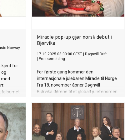
of The Cloud People will add 130 active
customers to NTT DATA Business
Solutions’ portfolio. The Cloud People is
at the forefront of ServiceNow’s AI
evolution with its dedi
Miracle pop-up gjør norsk debut i
Bjørvika
usic Norway
17.10.2025 08:00:00 CEST
|
Døgnvill Drift
|
Pressemelding
 kjent for
For første gang kommer den
o og
internasjonale julebaren Miracle til Norge.
e med
Fra 18. november åpner Døgnvill
rt
Bjørvika dørene til et globalt julefenomen
butalbumet
som har tatt byer som New York og
tter Tyla
London med storm. Konseptet byr på
nen. I
maksimalistisk juledekor, unike cocktails
første
og en flukt fra hverdagens
rter i
desemberstress.
ila og