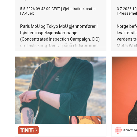
5.8.2026 09:42:00 CEST
|
Sjøfartsdirektoratet
3.7.2026 10
|
Aktuelt
|
Pressemel
Paris MoU og Tokyo MoU gjennomfører i
Norge bef
høst en inspeksjonskampanje
kvalitetsf
(Concentrated Inspection Campaign, CIC)
verdens tr
om lastsikring. Den vil pågå i tidsrommet
MoUs White
1. september til 30. november.
skip sterk
og US Coa
- internas
havnestat