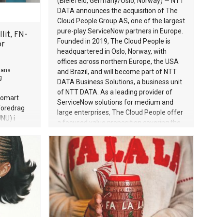
(Bielefeld, Germany/Oslo, Norway) — NTT
DATA announces the acquisition of The
Cloud People Group AS, one of the largest
pure-play ServiceNow partners in Europe.
llit, FN-
Founded in 2019, The Cloud People is
or
headquartered in Oslo, Norway, with
offices across northern Europe, the USA
tans
and Brazil, and will become part of NTT
g
DATA Business Solutions, a business unit
of NTT DATA. As a leading provider of
Jomart
ServiceNow solutions for medium and
foredrag
large enterprises, The Cloud People offer
UNU) i
a focused value proposition covering the
tyrket
entire ServiceNow platform. The
te med
company delivers services across
multiple workflows including IT service
management, incident, problem and
change management, automation of
routine tasks, resource planning,
onboarding and offboarding of
employees, as well as customer service
and security operations. The acquisition