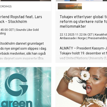
rlend Ropstad feat. Lars
Tokajev etterlyser global ti
ck - Stockholm
reform og sterkere rolle f
mellommakter
:45:00 CET
|
Sounds Like Gold
ding
22.12.2025 11:22:06 CET
|
Kasakhs
Ambassade i Norge
|
Pressemeldin
 Stockholm dannet grunnlaget
ALMATY – President Kassym-
ds nye singel som slippes i dag.
Tokajev holdt 19. desember et 
rbäck medvirker, slik han også
ved United Nations University (
 av døgnet som inspirerte låta.
Tokyo, der han tok til orde for s
r første utgivelse fra den
internasjonalt samarbeid i mø
EP-en Like sant som alt
økende geopolitisk spenning.
 slippes sammen med en
o laget av fotograf og regissør