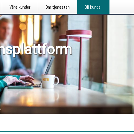
Våre kunder
Om tjenesten
Bli kunde
nsplattform