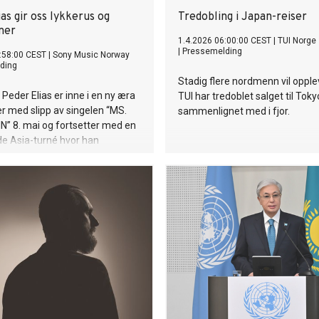
as gir oss lykkerus og
Tredobling i Japan-reiser
ner
1.4.2026 06:00:00 CEST
|
TUI Norge
|
Pressemelding
:58:00 CEST
|
Sony Music Norway
ding
Stadig flere nordmenn vil oppl
Peder Elias er inne i en ny æra
TUI har tredoblet salget til Tokyo
r med slipp av singelen “MS.
sammenlignet med i fjor.
” 8. mai og fortsetter med en
e Asia-turné hvor han
til blant annet Kina og Sør-
 besøker Japan og Hong Kong
 gang.