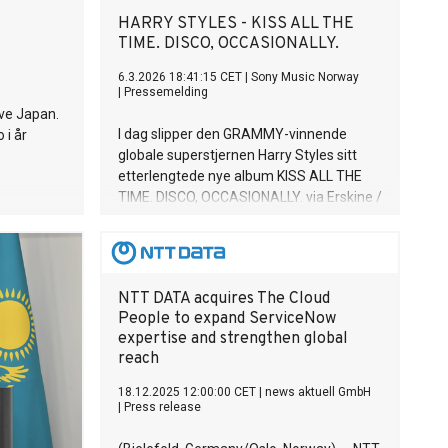
HARRY STYLES - KISS ALL THE
TIME. DISCO, OCCASIONALLY.
6.3.2026 18:41:15 CET
|
Sony Music Norway
|
Pressemelding
eve Japan.
I dag slipper den GRAMMY-vinnende
 i år
globale superstjernen Harry Styles sitt
etterlengtede nye album KISS ALL THE
TIME. DISCO, OCCASIONALLY. via Erskine /
Columbia Records. Samtidig lanseres
musikkvideoen til “American Girls”,
regissert av den GRAMMY-vinnende
James Mackel. Se den HER
NTT DATA acquires The Cloud
People to expand ServiceNow
expertise and strengthen global
reach
18.12.2025 12:00:00 CET
|
news aktuell GmbH
|
Press release