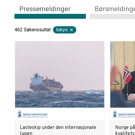
Pressemeldinger
Børsmelding
462
Søkeresultat
tokyo
Lasteskip under den internasjonale
Norge på
lupen
kvalitets