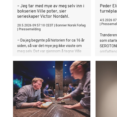
– Jeg tar med mye av meg selv inn i
Peder Eli
bokserien Ville poter, sier
turnépla
serieskaper Victor Nordahl.
4.5.2026 07
|
Pressemel
20.5.2026 09:57:10 CEST
|
Bonnier Norsk Forlag
|
Pressemelding
Trønderen 
– Da jeg begynte på historien for ca 16 år
som starte
siden, så var det mye jeg ikke visste om
SEROTONIN
meg selv. Det var gjennom å tegne Ville
omfattend
poter jeg vågde å utforske min identitet
returnerer 
og undersøke egne følelser. Dette hjalp
Korea, og
meg til å komme ut som skeiv – og
for første
som Victor.