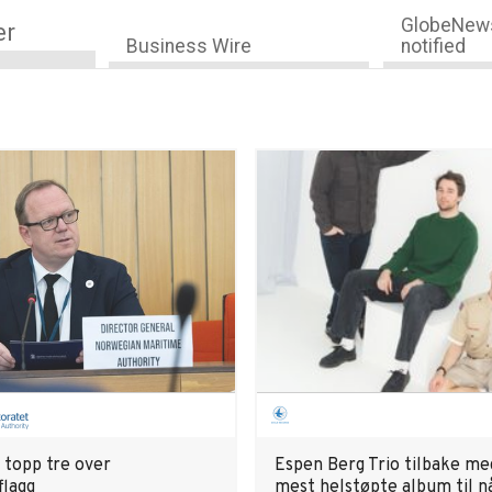
GlobeNews
er
Business Wire
notified
 topp tre over
Espen Berg Trio tilbake med
flagg
mest helstøpte album til n