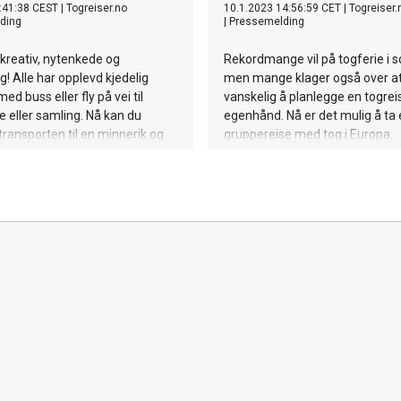
:41:38 CEST
|
Togreiser.no
10.1.2023 14:56:59 CET
|
Togreiser.
ding
|
Pressemelding
u kreativ, nytenkede og
Rekordmange vil på togferie i 
g! Alle har opplevd kjedelig
men mange klager også over at
ed buss eller fly på vei til
vanskelig å planlegge en togrei
 eller samling. Nå kan du
egenhånd. Nå er det mulig å ta
transporten til en minnerik og
gruppereise med tog i Europa.
gtur!