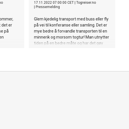
no
17.11.2022 07:00:00 CET
|
Togreiser.no
|
Pressemelding
sommer,
Glem kjedelig transport med buss eller fly
 det er
på vei til konferanse eller samling. Det er
se på
mye bedre å forvandle transporten til en
 en
minnerik og morsom togtur! Man utnytter
tiden på en bedre måte og har det gøy
underveis! Samtidig er man både kreativ,
nytenkende og miljøvennlig!