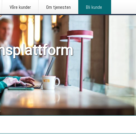
Våre kunder
Om tjenesten
Bli kunde
nsplattform