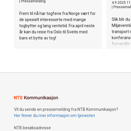
|
Pressemelding
4.9.2025 11
|
Pressemel
Frem til nå har togferie fra Norge vært for
Slik blir d
de spesielt interesserte med mange
Miljøvennli
togbytter og lang ventetid. Fra april neste
transport m
år kan du reise fra Oslo til Sveits med
konferanse
bare et bytte av tog!
forvandle 
morsom to
Vil du sende en pressemelding fra NTB Kommunikasjon?
Her finner du mer informasjon om tjenesten
NTB besøksadresse