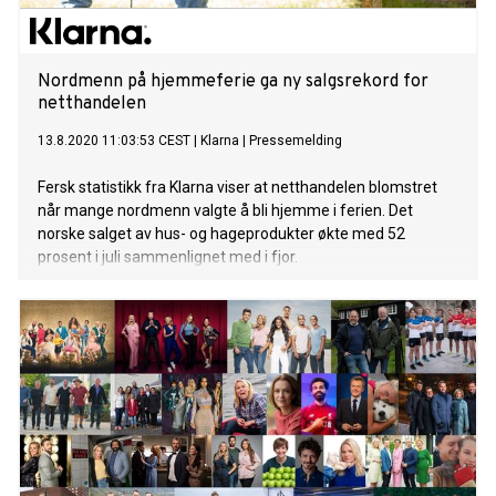
Nordmenn på hjemmeferie ga ny salgsrekord for
netthandelen
13.8.2020 11:03:53 CEST
|
Klarna
|
Pressemelding
Fersk statistikk fra Klarna viser at netthandelen blomstret
når mange nordmenn valgte å bli hjemme i ferien. Det
norske salget av hus- og hageprodukter økte med 52
prosent i juli sammenlignet med i fjor.