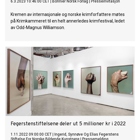
6.3.2023 10:46:00 CET
|
Bonnier Norsk Forlag
|
Presseinvitasjon
Kremen av internasjonale og norske krimforfattere møtes
på Krimkammeret til en helt annerledes krimfestival, ledet
av Odd-Magnus Williamson.
Fegerstenstiftelsene deler ut 5 millioner kr i 2022
1.11.2022 09:00:00 CET
|
Ingerid, Synnøve Og Elias Fegerstens
Stiftelse For Norske Bildende Kunstnere
|
Pressemelding