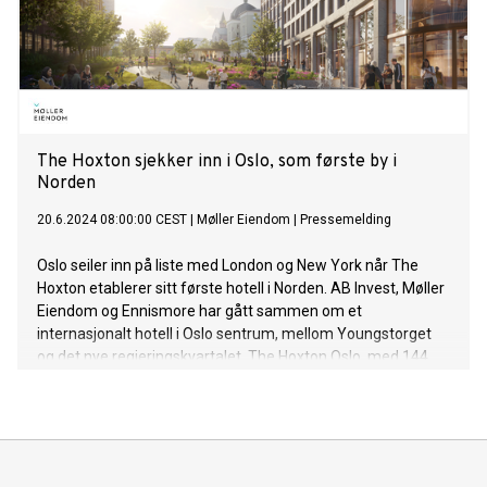
The Hoxton sjekker inn i Oslo, som første by i
Norden
20.6.2024 08:00:00 CEST
|
Møller Eiendom
|
Pressemelding
Oslo seiler inn på liste med London og New York når The
Hoxton etablerer sitt første hotell i Norden. AB Invest, Møller
Eiendom og Ennismore har gått sammen om et
internasjonalt hotell i Oslo sentrum, mellom Youngstorget
og det nye regjeringskvartalet. The Hoxton Oslo, med 144
rom, bar og restauranter, åpner i 2027.