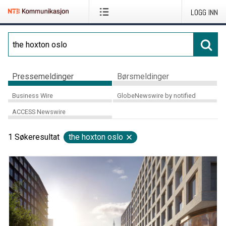
LOGG INN
Pressemeldinger
Børsmeldinger
Business Wire
GlobeNewswire by notified
ACCESS Newswire
1
Søkeresultat
the hoxton oslo