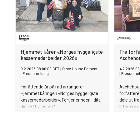
Hjemmet kårer «Norges hyggeligste
Tre forf
kassemedarbeider 2026»
Aschehou
9.2.2026 08:00:00 CET
|
Story House Egmont
4.2.2026 08
|
Pressemelding
|
Pressemel
For åttende år på rad arrangerer
Aschehoug d
Hjemmet kåringen «Norges hyggeligste
forfatter
kassemedarbeider». Fortjener noen i ditt
dele ut tr
distrikt hyllesten?
litterære
forfatter
Mads Wiel
debutantpr
Synneva M
Solem og M