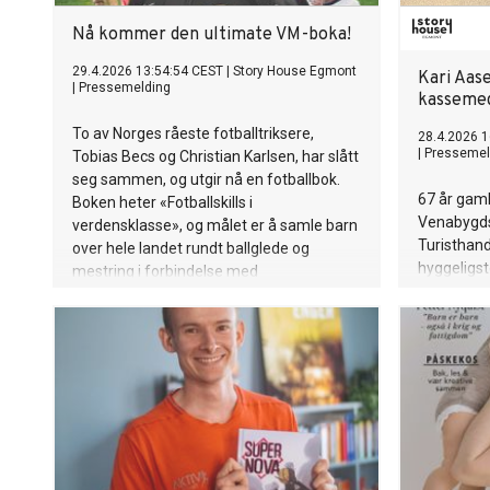
Nå kommer den ultimate VM-boka!
29.4.2026 13:54:54 CEST
|
Story House Egmont
Kari Aas
|
Pressemelding
kassemed
To av Norges råeste fotballtriksere,
28.4.2026 1
|
Pressemel
Tobias Becs og Christian Karlsen, har slått
seg sammen, og utgir nå en fotballbok.
67 år gaml
Boken heter «Fotballskills i
Venabygds
verdensklasse», og målet er å samle barn
Turisthand
over hele landet rundt ballglede og
hyggeligst
mestring i forbindelse med
nesten hele
mesterskapet.
store deler
ifølge hen