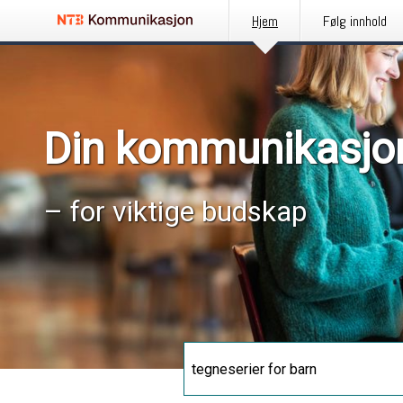
Hjem
Følg innhold
Din kommunikasjo
– for viktige budskap