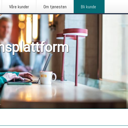
Våre kunder
Om tjenesten
Bli kunde
nsplattform