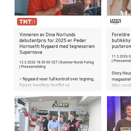
Vinneren av Dina Norlunds
Foreldre 
debutantpris for 2025 er Peder
butikkhy
Hornseth Nygaard med tegneserien
pusterom
Supernova
11.3.2026 0
|
Pressemel
12.3.2026 18:30:00 CET
|
Bonnier Norsk Forlag
|
Pressemelding
Story Hou
– Nygaard viser full kontroll over tegning,
magasinet 
figurer, handling, leseflyt og
tilbyr nors
verdensbygging, sier juryleder Ragnhild
pålitelig 
Malfang. Nygaard mottar 25 000 kroner i
styrket re
prispenger og et eksklusivt Dina Norlund-
innhold, e
litografi.
butikkhylle