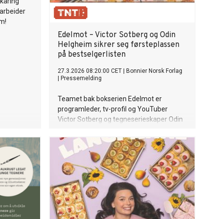
 kåring
arbeider
m!
Edelmot – Victor Sotberg og Odin
Helgheim sikrer seg førsteplassen
på bestselgerlisten
27.3.2026 08:20:00 CET
|
Bonnier Norsk Forlag
|
Pressemelding
Teamet bak bokserien Edelmot er
programleder, tv-profil og YouTuber
Victor Sotberg og tegneserieskaper Odin
Helgheim (Ragnarok, Drageviking). Helt
fra første bok kom ut i 2023, har Edelmot
vært en av de aller mest populære
bokseriene for barn og ungdom, og har
fått en sekser på terningen i Nettavisen,
og en femmer i VG.