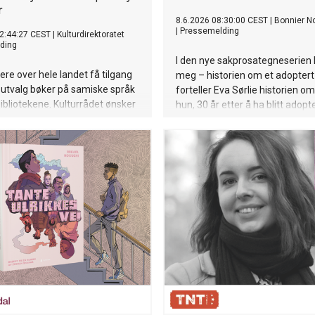
r
8.6.2026 08:30:00 CEST
|
Bonnier No
|
Pressemelding
2:44:27 CEST
|
Kulturdirektoratet
ding
I den nye sakprosategneserien
sere over hele landet få tilgang
meg – historien om et adoptert 
dt utvalg bøker på samiske språk
forteller Eva Sørlie historien o
bliotekene. Kulturrådet ønsker
hun, 30 år etter å ha blitt adopt
il utvalgsmedlemmer som skal
Korea, får vite at familien henne
urdere de påmeldte bøkene.
hadde gitt opp håpet om å finn
igjen.