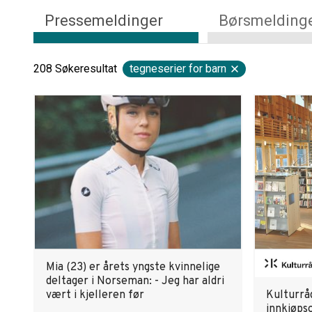
Pressemeldinger
Børsmelding
208
Søkeresultat
tegneserier for barn
Mia (23) er årets yngste kvinnelige
deltager i Norseman: - Jeg har aldri
vært i kjelleren før
Kulturrå
innkjøps