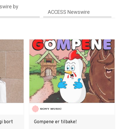
wire by
ACCESS Newswire
gi bort
Gompene er tilbake!