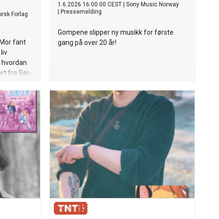
1.6.2026 16:00:00 CEST
|
Sony Music Norway
|
Pressemelding
rsk Forlag
Gompene slipper ny musikk for første
 Mor fant
gang på over 20 år!
liv
m hvordan
ert fra Sør-
s aldri
e henne