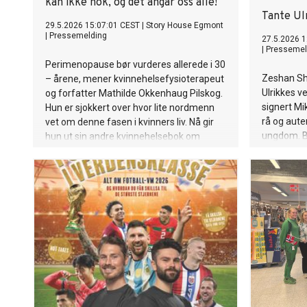
kan ikke nok, og det angår oss alle!
Tante Ulr
29.5.2026 15:07:01 CEST
|
Story House Egmont
|
Pressemelding
27.5.2026 1
|
Pressemel
Perimenopause bør vurderes allerede i 30
Zeshan Sh
– årene, mener kvinnehelsefysioterapeut
Ulrikkes vei
og forfatter Mathilde Okkenhaug Pilskog.
signert Mi
Hun er sjokkert over hvor lite nordmenn
rå og aute
vet om denne fasen i kvinners liv. Nå gir
ungdom. Bo
hun ut sin andre kvinnehelsebok om
nettopp dette temaet. -Heldigvis er
åpenheten større nå, og jeg håper at jeg
med denne boka kan være med å opplyse
og hjelpe kvinner på generelt grunnlag,
sier hun.