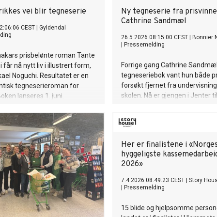
ikkes vei blir tegneserie
Ny tegneserie fra prisvinn
Cathrine Sandmæl
2:06:06 CEST
|
Gyldendal
ding
26.5.2026 08:15:00 CEST
|
Bonnier 
|
Pressemelding
akars prisbelønte roman Tante
Forrige gang Cathrine Sandm
 får nå nytt liv i illustrert form,
tegneseriebok vant hun både pr
kael Noguchi. Resultatet er en
forsøkt fjernet fra undervisning
ntisk tegneserieroman for
skolen. Nå er gjengen i Jenter ti
ken lanseres 1. juni.
ja, det blir kyssing i denne boke
Her er finalistene i «Norge
hyggeligste kassemedarbei
2026»
7.4.2026 08:49:23 CEST
|
Story Hou
|
Pressemelding
15 blide og hjelpsomme persone