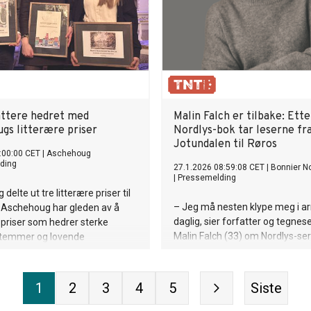
attere hedret med
Malin Falch er tilbake: Ett
gs litterære priser
Nordlys-bok tar leserne fr
Jotundalen til Røros
:00:00 CET
|
Aschehoug
ding
27.1.2026 08:59:08 CET
|
Bonnier No
|
Pressemelding
elte ut tre litterære priser til
– Jeg må nesten klype meg i 
e Aschehoug har gleden av å
daglig, sier forfatter og tegnes
e priser som hedrer sterke
Malin Falch (33) om Nordlys-se
 stemmer og lovende
har blitt et eventyr i seg selv – 
skap: Aschehougs barnebokpris,
nærmer seg én million solgte
 Nygaards legat og Aschehougs
eksemplarer. Nå er hun klar me
is. Årets prisvinnere er Kjersti
1
2
3
4
5
Siste
nummer åtte, Nordlys – Reisen t
oen, Marte Magnusdotter
artin Tilrem. Prisene ble utdelt