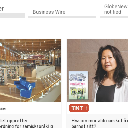
GlobeNews
er
Business Wire
notified
det oppretter
Hva om mor aldri ønsket å 
ordning for samiskspråklig
barnet sitt?