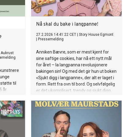
Nå skal du bake i langpanne!
27.2.2026 14:41:22 CET
|
Story House Egmont
e
|
Pressemelding
Anniken Bævre, som er mest kjent for
l Aukrust
emelding
sine saftige cookies, har nå ett nytt mål
for året – la langpanna revolusjonere
 kunstnere
bakingen sin! Og med det gir hun ut boken
r unge
«Sjukt digg i langpanne», der alt er laget i
tøtte til
form. Rett fra ovn til bord. Og selvfølgelig
 år.
er det ukomplisert, trendy og sjukt digg.