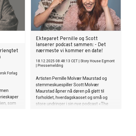
Ekteparet Pernille og Scott
lanserer podcast sammen: - Det
erlengtet
nærmeste vi kommer en date!
a
18.12.2025 08:48:13 CET
|
Story House Egmont
|
Pressemelding
rsk Forlag
Artisten Pernille Molvær Maurstad og
stemmeskuespiller Scott Molvær
armen
Maurstad åpner nå døren på gløtt til
erieskaper
forholdet, hverdagskaoset og små og
rien, som
store undringer i sin nye podcast «The
og nå
Molvær Maurstads», som hadde premiere
i november. For paret selv føles ukens
d bok
innspilling nesten som en etterlengtet
il Røros.
kjæreste­stund.