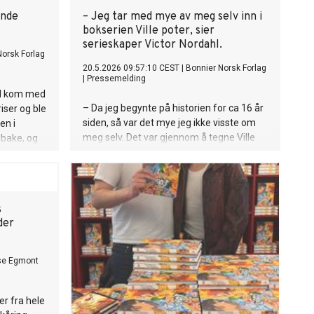
ende
– Jeg tar med mye av meg selv inn i
bokserien Ville poter, sier
serieskaper Victor Nordahl.
Norsk Forlag
20.5.2026 09:57:10 CEST
|
Bonnier Norsk Forlag
|
Pressemelding
æl kom med
– Da jeg begynte på historien for ca 16 år
iser og ble
siden, så var det mye jeg ikke visste om
en i
meg selv. Det var gjennom å tegne Ville
lbake, og
poter jeg vågde å utforske min identitet
n også.
og undersøke egne følelser. Dette hjalp
meg til å komme ut som skeiv – og
som Victor.
s
der
se Egmont
r fra hele