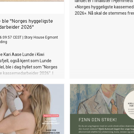
landet er i finalister i Hjemmets
«Norges hyggeligste kassemed
2026». Nå skal de stemmes fre
e ble "Norges hyggeligste
arbeider 2026"
6:09:57 CEST
|
Story House Egmont
ding
e Kari Aase Lunde i Kiwi
fjell, også kjent som Lunde
el, ble i dag hyllet som "Norges
e kassemedarbeider 2026". I
 sitt voksne liv har hun gitt
 av livet til jobben - med glede,
ne selv.