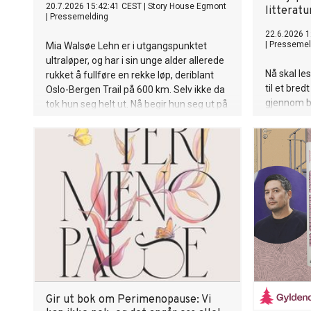
20.7.2026 15:42:41 CEST
|
Story House Egmont
litteratu
|
Pressemelding
22.6.2026 1
|
Pressemel
Mia Walsøe Lehn er i utgangspunktet
ultraløper, og har i sin unge alder allerede
Nå skal le
rukket å fullføre en rekke løp, deriblant
til et bre
Oslo-Bergen Trail på 600 km. Selv ikke da
gjennom bi
tok hun seg helt ut. Nå begir hun seg ut på
forslag t
et nytt eventyr, nemlig Norseman -
lese og v
verdens mest ekstreme triatlon.
Gir ut bok om Perimenopause: Vi