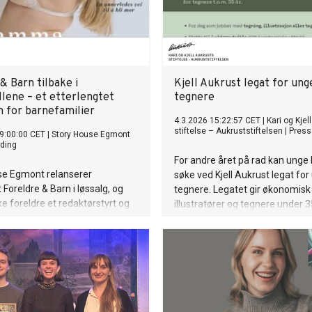
& Barn tilbake i
Kjell Aukrust legat for ung
llene – et etterlengtet
tegnere
 for barnefamilier
4.3.2026 15:22:57 CET
|
Kari og Kjel
stiftelse – Aukruststiftelsen
|
Press
9:00:00 CET
|
Story House Egmont
ding
For andre året på rad kan unge
se Egmont relanserer
søke ved Kjell Aukrust legat fo
Foreldre & Barn i løssalg, og
tegnere. Legatet gir økonomisk s
ke foreldre et redaktørstyrt og
illustratører og tegnere under 35
medie i en hektisk hverdag. Med
daksjonelt fokus og dyptgående
r magasinet nå å finne i landets
r, akkurat i tide til påsken.