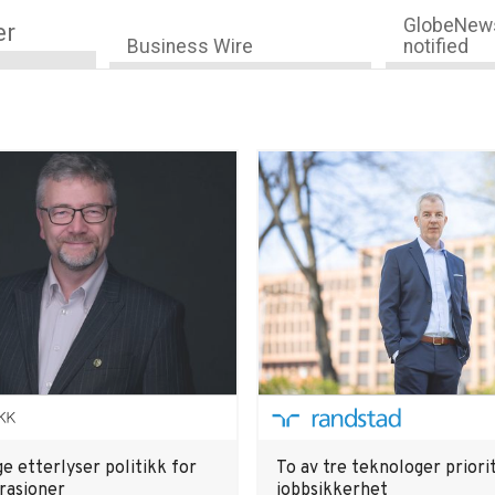
GlobeNews
er
Business Wire
notified
e etterlyser politikk for
To av tre teknologer priori
rasjoner
jobbsikkerhet