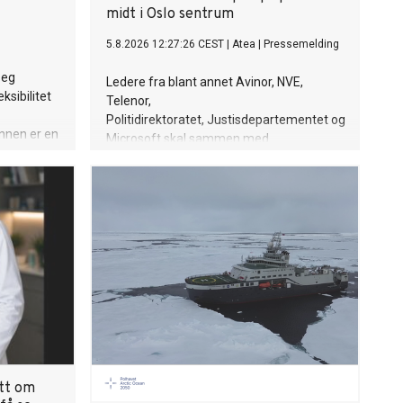
midt i Oslo sentrum
5.8.2026 12:27:26 CEST
|
Atea
|
Pressemelding
seg
Ledere fra blant annet Avinor, NVE,
ksibilitet
Telenor,
Politidirektoratet, Justisdepartementet og
nnen er en
Microsoft skal sammen med
søkelse
politikere teste egen beredskap
ne at
når Atea inviterer til en realistisk
urderer en
cyberøvelse på Youngstorget i Oslo.
ant de
Bakgrunnen er nye tall som viser at
mange norske virksomheter har planer
for å håndtere cyberangrep, men få
trener på dem.
att om