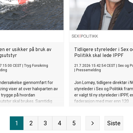
en er usikker på bruk av
Tidligere styreleder i Sex o
gsutstyr
Politikk skal lede IPPF
7:15:00 CEST
|
Tryg Forsikring
21.7.2026 15:42:54 CEST
|
Sex og Po
ding
|
Pressemelding
undersøkelse gjennomført for
Jon Lomøy, tidligere direktør i
kring viser at over halvparten av
styreleder i Sex og Politikk fram ti
r trygge på hvordan
er valgt til ny styreleder i IPPF, 
sutstyr skal brukes. Samtidig
føderasjon med mer enn 120
ingstallene betraktelig i 2026
medlemsorganisasjoner som ar
net med fjoråret.
seksuell og reproduktiv helse o
rettigheter.
1
2
3
4
5
Siste