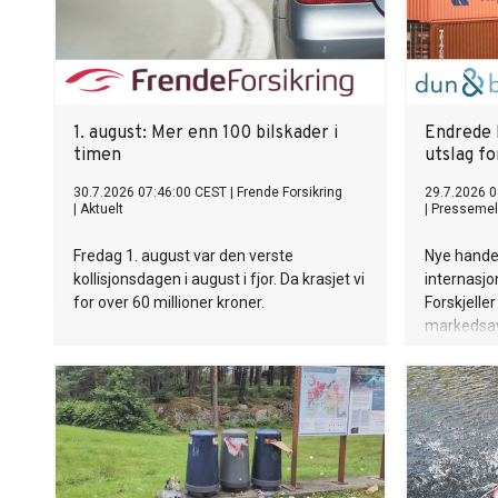
1. august: Mer enn 100 bilskader i
Endrede 
timen
utslag f
30.7.2026 07:46:00 CEST
|
Frende Forsikring
29.7.2026 0
|
Aktuelt
|
Pressemel
Fredag 1. august var den verste
Nye handel
kollisjonsdagen i august i fjor. Da krasjet vi
internasj
for over 60 millioner kroner.
Forskjeller
markedsav
amerikanske
og Sverige 