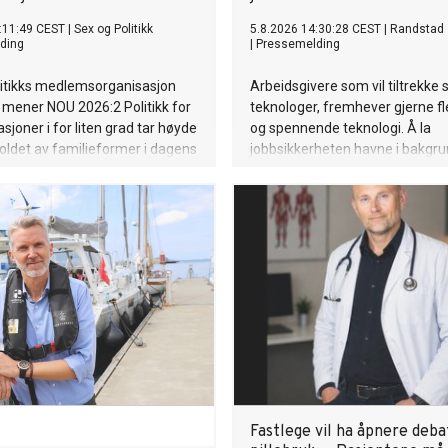
:11:49 CEST
|
Sex og Politikk
5.8.2026 14:30:28 CEST
|
Randstad
ding
|
Pressemelding
litikks medlemsorganisasjon
Arbeidsgivere som vil tiltrekke 
mener NOU 2026:2 Politikk for
teknologer, fremhever gjerne fle
sjoner i for liten grad tar høyde
og spennende teknologi. Å la
ldet av familieformer i dagens
jobbsikkerheten havne i bakgru
tabbe. I Randstads siste under
svarer 66 prosent av teknologe
jobbsikkerhet er viktig når de v
arbeidsgiver, mot 55 prosent bl
øvrige respondentene.
Fastlege vil ha åpnere deb