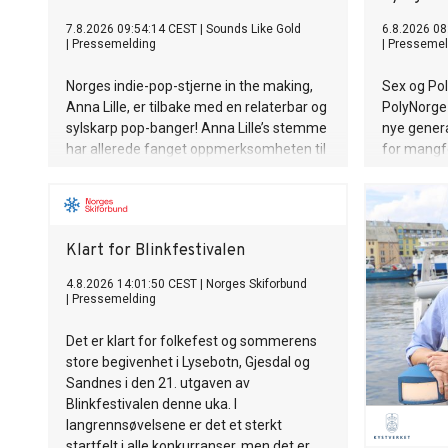
7.8.2026 09:54:14 CEST
|
Sounds Like Gold
6.8.2026 08
|
Pressemelding
|
Pressemel
Norges indie-pop-stjerne in the making,
Sex og Po
Anna Lille, er tilbake med en relaterbar og
PolyNorge 
sylskarp pop-banger! Anna Lille’s stemme
nye genera
har allerede fanget oppmerksomheten til
for mangfo
globale superstjerner som Justin Bieber
Norge.
og Billie Eilish på nett. Og nå på sin nye
singel «That's a Year», synger hun om den
spesifikke følelsen av å gå ut av et forhold
Klart for Blinkfestivalen
og lure på om det hele var bortkastet tid,
men så å gradvis oppdage at livet på den
4.8.2026 14:01:50 CEST
|
Norges Skiforbund
andre siden er uendelig mye bedre. Låten
|
Pressemelding
er bittersøt, litt ironisk, og veldig Anna.
Anna Lille er tilbake, modigere, mer
Det er klart for folkefest og sommerens
selvsikker og sassier enn noensinne.
store begivenhet i Lysebotn, Gjesdal og
Sammen med singelen slipper hun en
Sandnes i den 21. utgaven av
offisiell musikkvideo på YouTube, som tar
Blinkfestivalen denne uka. I
deg med inn i det nye universet visuelt.
langrennsøvelsene er det et sterkt
startfelt i alle konkurranser, men det er