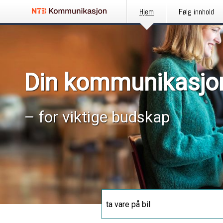
Hjem
Følg innhold
Din kommunikasjo
– for viktige budskap