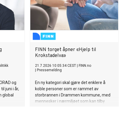
g
FINN torget åpner «Hjelp til
Krokstadelva»
litikk
21.7.2026 10:05:34 CEST
|
FINN.no
|
Pressemelding
 NORAD og
En ny kategori skal gjøre det enklere å
l juni i år,
koble personer som er rammet av
en global
storbrannen i Drammen kommune, med
mennesker i nærmiljøet som kan tilby
beider for
konkret og kostnadsfri hjelp.
g