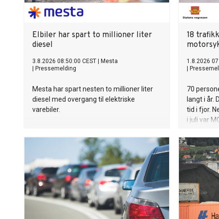
Elbiler har spart to millioner liter
18 trafik
diesel
motorsy
3.8.2026 08:50:00 CEST
|
Mesta
1.8.2026 07
|
Pressemelding
|
Pressemel
Mesta har spart nesten to millioner liter
70 personer
diesel med overgang til elektriske
langt i år
varebiler.
tid i fjor.
i juli var 