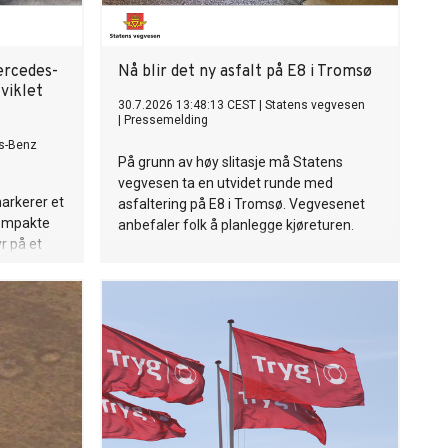
ercedes-
Nå blir det ny asfalt på E8 i Tromsø
viklet
30.7.2026 13:48:13 CEST
|
Statens vegvesen
|
Pressemelding
s-Benz
På grunn av høy slitasje må Statens
vegvesen ta en utvidet runde med
arkerer et
asfaltering på E8 i Tromsø. Vegvesenet
kompakte
anbefaler folk å planlegge kjøreturen.
r på et
ttelse og
ster – og
kevidde og