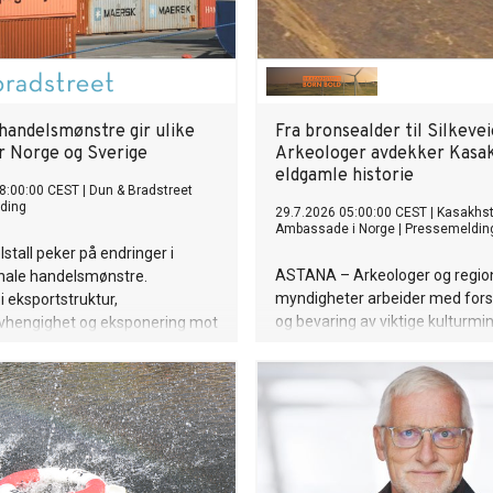
handelsmønstre gir ulike
Fra bronsealder til Silkevei
or Norge og Sverige
Arkeologer avdekker Kasa
eldgamle historie
8:00:00 CEST
|
Dun & Bradstreet
ding
29.7.2026 05:00:00 CEST
|
Kasakhs
Ambassade i Norge
|
Pressemeldin
stall peker på endringer i
ASTANA – Arkeologer og regio
onale handelsmønstre.
myndigheter arbeider med fors
 i eksportstruktur,
og bevaring av viktige kulturmin
hengighet og eksponering mot
steder i Kasakhstan. Fra
 tolltiltak bidrar til at Norge
bronsealderbosetninger i Rudny 
påvirkes ulikt.
monumenter fra Den gylne hor
gammelt handelsknutepunkt v
kaspiske hav, gir arbeidet ny 
landets arkeologiske arv og bidra
langsiktig bevaring.