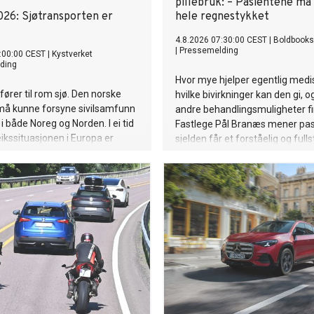
pillebruk: – Pasientene må 
026: Sjøtransporten er
hele regnestykket
4.8.2026 07:30:00 CEST
|
Boldbooks
|
Pressemelding
:00:00 CEST
|
Kystverket
ding
Hvor mye hjelper egentlig medi
fører til rom sjø. Den norske
hvilke bivirkninger kan den gi, o
må kunne forsyne sivilsamfunn
andre behandlingsmuligheter f
i både Noreg og Norden. I ei tid
Fastlege Pål Branæs mener pas
eikssituasjonen i Europa er
sjelden får et forståelig og full
r det tydelegare enn nokon gong
svar på disse spørsmålene. Samt
sporten er ein fundamental del
muligheten for rask bedring g
rukturen som held landet oppe.
målrettede livsstilstiltak underv
 fredstid, i kriser og om det
særlig hos personer med begy
le skje.
eller etablert forstyrrelse av
blodsukkerreguleringen, mener