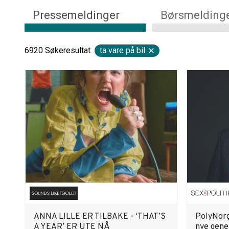
Pressemeldinger
Børsmelding
6920
Søkeresultat
ta vare på bil
ANNA LILLE ER TILBAKE - ‘THAT’S
PolyNorg
A YEAR’ ER UTE NÅ
nye gene