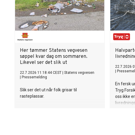
Her tømmer Statens vegvesen
Halvpart
søppel kvar dag om sommaren.
livrednin
Likevel ser det slik ut
22.7.2026 0
|
Pressemel
22.7.2026 11:18:44 CEST
|
Statens vegvesen
|
Pressemelding
En fersk 
Slik ser det ut når folk grisar til
Tryg Forsi
rasteplassar.
oss ikke e
livredning
øker drukn
sammenlig