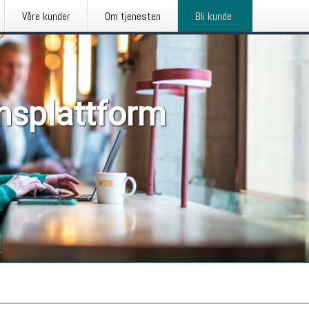
Våre kunder
Om tjenesten
Bli kunde
nsplattform