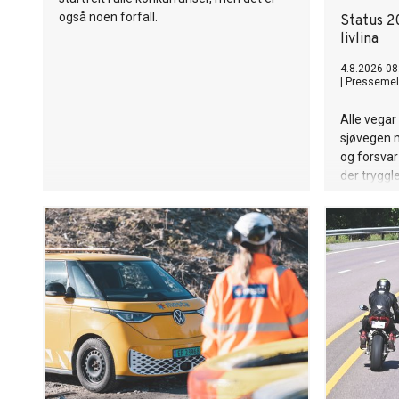
også noen forfall.
Status 2
livlina
4.8.2026 08
|
Pressemel
Alle vegar 
sjøvegen 
og forsvar 
der tryggl
skjerpa, e
at sjøtran
av infrast
Det gjeld i
verste skul