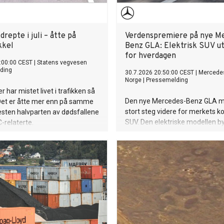
kdrepte i juli – åtte på
Verdenspremiere på nye M
kkel
Benz GLA: Elektrisk SUV ut
for hverdagen
:00:00 CEST
|
Statens vegvesen
ding
30.7.2026 20:50:00 CEST
|
Mercede
Norge
|
Pressemelding
 har mistet livet i trafikken så
Den nye Mercedes-Benz GLA m
. Det er åtte mer enn på samme
stort steg videre for merkets 
 Nesten halvparten av dødsfallene
SUV. Den elektriske modellen by
MC-relaterte.
sportslig uttrykk, god plassutny
en ny generasjon digitale tjene
det i kombinasjon med lang rek
rask lading.