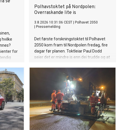
få se
Polhavstoktet på Nordpolen:
Overraskande lite is
3.8.2026 10:31:06 CEST
|
Polhavet 2050
|
Pressemelding
sinen,
Det første forskningstoktet til Polhavet
g hvilke
2050 kom fram til Nordpolen fredag, fire
innes?
dagar før planen. Toktleiar Paul Dodd
ienter for
seier det er mindre is enn dei trudde og at
stendig
turen opp gjekk overraskande lett.
idig blir
jennom
urdert,
nnende
 han.