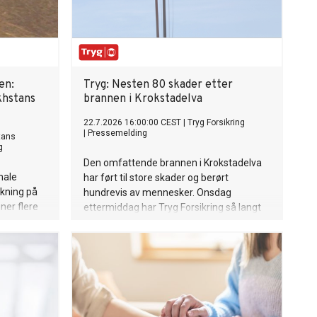
en:
Tryg: Nesten 80 skader etter
khstans
brannen i Krokstadelva
22.7.2026 16:00:00 CEST
|
Tryg Forsikring
|
Pressemelding
tans
g
Den omfattende brannen i Krokstadelva
nale
har ført til store skader og berørt
kning på
hundrevis av mennesker. Onsdag
ner flere
ettermiddag har Tryg Forsikring så langt
mottatt 78 skademeldinger knyttet til
til
brannen.
de og et
ed Det
kunnskap om
r til